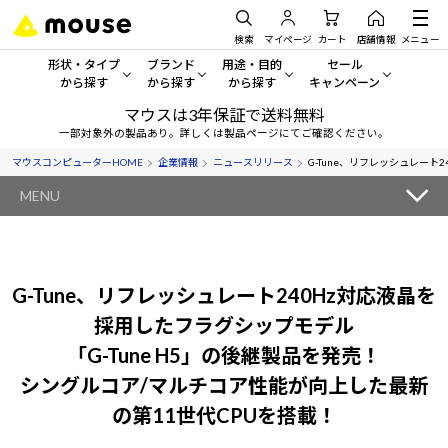
検索
マイページ
カート
店舗情報
メニュー
形状・タイプ
ブランド
用途・目的
セール
から探す
から探す
から探す
キャンペーン
マウスは3年保証で送料無料
形状・タイプから探す をすべてみる
mouse
一般向けパソコン
セール・キャンペーン
一部対象外の製品あり。詳しくは製品ページにてご確認ください。
マウスコンピューターHOME
企業情報
ニュースリリース
G-Tune、リフレッシュレート
デスクトップPC
G TUNE
ゲーミングPC・ゲーム向けパソコン
期間限定セール
人気モデルが期間限定・お買
MENU
ノートPC
NEXTGEAR
クリエイティブ向け
アウトレットパソコン
すべて新品の旧モデル製品な
タブレットPC
DAIV
ビジネス向けパソコン
G-Tune、リフレッシュレート240Hz対応液晶を
おすすめ目玉パソコン
サーバー
MousePro
学習向けパソコン
採用したフラグシップモデル
今イチオシのパソコンをピッ
「G-Tune H5」の後継製品を発売！
ワークステーション
iiyama
スペック/パーツ別
Windows 11
|
Copilot+ PC
シングルコア/マルチコア性能が向上した最新
Windows 11
|
Copilot+ PC
の第11世代CPUを搭載！
ディスプレイ
AIおすすめパソコン