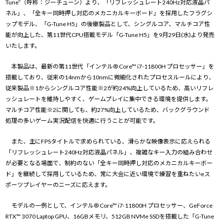
Tune”（呼称：ジーチューン）より、「リフレッシュレート240Hz対応液晶パ
ネル」、「全キー同時押し対応のメカニカルキーボード」を採用したフラグシ
ップモデル、「G-Tune H5」の後継製品として、シングルコア、マルチコア性
能が向上した、第11世代CPU搭載モデル「G-Tune H5」を9月29日(水)より発売
いたします。
本製品は、最新の第11世代「インテル® Core™ i7-11800H プロセッサー」を
搭載しており、従来の14nmから10nmに微細化されたプロセスルールにより、
従来製品※1からシングルコア性能※2が約24%向上しているため、高いリフレ
ッシュレートを維持しやすく、ゲームプレイに集中できる環境を提供します。
マルチコア性能※2に関しても、約27%向上しているため、バックグラウンド
処理の多いゲーム実況配信を快適に行うことが可能です。
また、主にFPSタイトルで求められている、滑らかな映像表示に応えられる
「リフレッシュレート240Hz対応液晶パネル」、複雑なキー入力の組み合わせ
が必要となる場面で、制約のない「全キー同時押し対応のメカニカルキーボー
ド」を継続して採用しているため、常に大会に近い環境で練習を重ねたいeス
ポーツプレイヤーのニーズに応えます。
モデルの一例として、インテル® Core™ i7-11800H プロセッサー、GeForce
RTX™ 3070 Laptop GPU、16GBメモリ、512GB NVMe SSDを搭載した「G-Tune