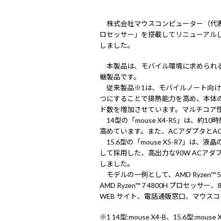
株式会社マウスコンピューター（代表取
ロセッサー」を搭載してリニューアルしたス
しました。
本製品は、モバイル環境に求められる薄さと
継製品です。
従来製品※1は、モバイルノート向けに
つにすることで排熱能力を高め、本体の大
ド数を増加させています。マルチコア性能
14型の「mouse X4-R5」は、約1
高めています。また、ACアダプタとA
15.6型の「mouse X5-R7」は
して採用した、高出力な90W ACアダプタによ
しました。
モデルの一例として、AMD Ryzen™ 5 
AMD Ryzen™ 7 4800H プロセッ
WEB サイト、電話通販窓口、マウス
※1 14型:mouse X4-B、15.6型:mouse 