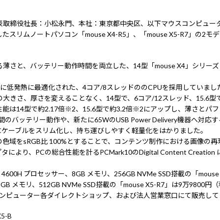
締役社長：小松永門、本社：東京都中央区、以下マウスコンピューター）は
リムノートパソコン「mouse X4-R5」、「mouse X5-R7」の2
、バッテリー動作時間を両立した、14型「mouse X4」シリーズと、1
低発熱に最適化された、4コア/8スレッドののCPUを採用していまし
きさ、厚さを変えることなく、14型で、6コア/12スレッド、15.6型
は14型で約2.17倍※2、15.6型で約3.2倍※2にアップし、薄さと
0時間のバッテリー動作や、新たに65WのUSB Power Delivery機器
Cケーブルをスリム化し、持ち運びしやすく軽量化をはかりました。
、液晶の色域をsRGB比 100%とすることで、コンテンツ制作における画
り、PCの総合性能を計るPCMark10のDigital Content Creat
4600H プロセッサー、8GB メモリ、256GB NVMe SSD搭載の「mous
サー、8GB メモリ、512GB NVMe SSD搭載の「mouse X5-R7」は9万
コンピューター各ダイレクトショップ、および法人営業窓口にて販売して
X5-B