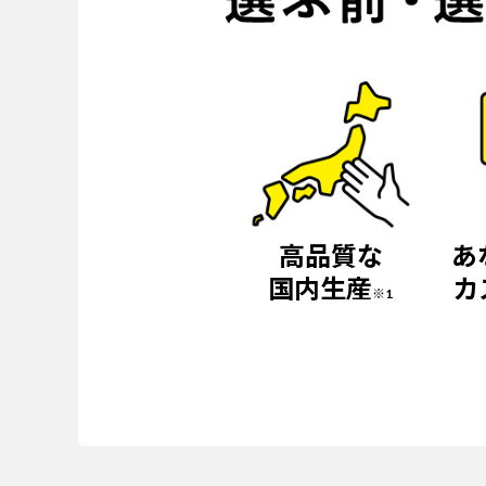
高品質な
あ
国内生産
カ
※1