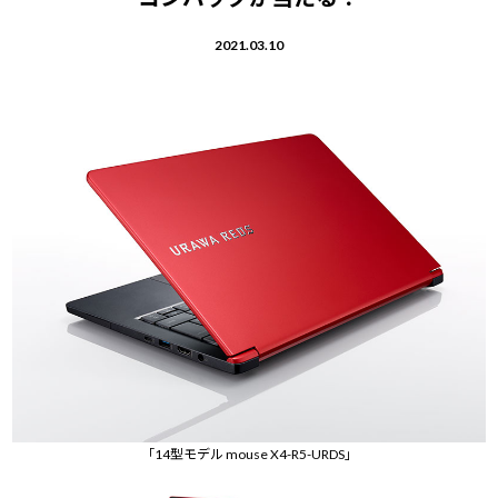
Windows 11
|
Copilot+ PC
Windows 11
|
Copilot+ PC
2021.03.10
「14型モデル mouse X4-R5-URDS」