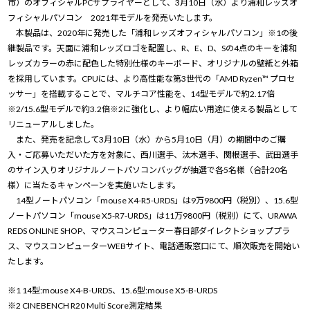
市）のオフィシャルPCサプライヤーとして、3月10日（水）より浦和レッズオ
フィシャルパソコン 2021年モデルを発売いたします。
本製品は、2020年に発売した「浦和レッズオフィシャルパソコン」※1の後
継製品です。天面に浦和レッズロゴを配置し、R、E、D、Sの4点のキーを浦和
レッズカラーの赤に配色した特別仕様のキーボード、オリジナルの壁紙と外箱
を採用しています。CPUには、より高性能な第3世代の「AMD Ryzen™ プロセ
ッサー」を搭載することで、マルチコア性能を、14型モデルで約2.17倍
※2/15.6型モデルで約3.2倍※2に強化し、より幅広い用途に使える製品として
リニューアルしました。
また、発売を記念して3月10日（水）から5月10日（月）の期間中のご購
入・ご応募いただいた方を対象に、西川選手、汰木選手、関根選手、武田選手
のサイン入りオリジナルノートパソコンバッグが抽選で各5名様（合計20名
様）に当たるキャンペーンを実施いたします。
14型ノートパソコン「mouse X4-R5-URDS」は9万9800円（税別）、15.6型
ノートパソコン「mouse X5-R7-URDS」は11万9800円（税別）にて、URAWA
REDS ONLINE SHOP、マウスコンピューター春日部ダイレクトショッププラ
ス、マウスコンピューターWEBサイト、電話通販窓口にて、順次販売を開始い
たします。
※1 14型:mouse X4-B-URDS、15.6型:mouse X5-B-URDS
※2 CINEBENCH R20 Multi Score測定結果