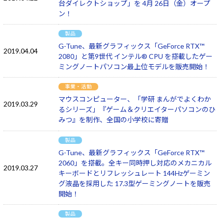
台ダイレクトショップ」を 4月 26日（金）オープ
ン！
製品
G-Tune、最新グラフィックス「GeForce RTX™
2019.04.04
2080」と第9世代 インテル® CPU を搭載したゲー
ミングノートパソコン最上位モデルを販売開始！
事業・活動
マウスコンピューター、「学研 まんがでよくわか
2019.03.29
るシリーズ」『ゲーム＆クリエイターパソコンのひ
みつ』を制作、全国の小学校に寄贈
製品
G-Tune、最新グラフィックス「GeForce RTX™
2060」を搭載。全キー同時押し対応のメカニカル
2019.03.27
キーボードとリフレッシュレート 144Hzゲーミン
グ液晶を採用した 17.3型ゲーミングノートを販売
開始！
製品