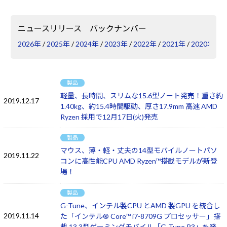
Windows 11
|
Copilot+ PC
Windows 11
|
Copilot+ PC
ニュースリリース バックナンバー
2026年
/
2025年
/
2024年
/
2023年
/
2022年
/
2021年
/
2020年
/
2
製品
軽量、長時間、スリムな15.6型ノート発売！重さ約
2019.12.17
1.40kg、約15.4時間駆動、厚さ17.9mm 高速 AMD
Ryzen 採用で12月17日(火)発売
製品
マウス、薄・軽・丈夫の14型モバイルノートパソ
2019.11.22
コンに高性能CPU AMD Ryzen™搭載モデルが新登
場！
製品
G-Tune、インテル製CPU とAMD 製GPU を統合し
2019.11.14
た「インテル® Core™ i7-8709G プロセッサー」搭
載 13.3型ゲーミングモバイル「G-Tune P3」を発