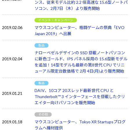
ンス、従来モデル比約 2.2 倍高速な 15.6型ノートパ
ソコン、2月7日（木）より販売開始
イベント・キャンペーン
2019.02.06
マウスコンピューター、格闘ゲームの祭典「EVO
Japan 2019」へ出展
製品
ナローベゼルデザインの SSD 搭載ノートパソコン
2019.02.04
に新色ゴールド、IPS パネル採用の 15.6型新モデル
を追加！14型モデルも最新の第8世代 CPU でリニ
ューアル限定台数価格で 2月 4日(月)より販売開始
製品
DAIV、10コア 20スレッド最新世代 CPU と
2019.01.21
Thunderbolt™ 3 インターフェースを搭載したクリ
エイター向けパソコンを販売開始
その他
2019.01.18
マウスコンピューター、Tokyo XR Startupsプログ
ラムへ機材提供