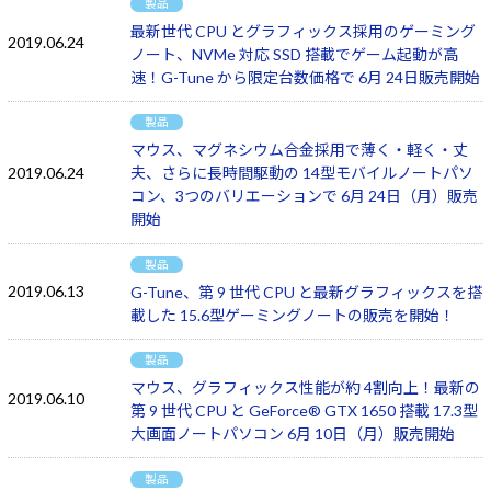
製品
最新世代 CPU とグラフィックス採用のゲーミング
2019.06.24
ノート、NVMe 対応 SSD 搭載でゲーム起動が高
速！G-Tune から限定台数価格で 6月 24日販売開始
製品
マウス、マグネシウム合金採用で薄く・軽く・丈
2019.06.24
夫、さらに長時間駆動の 14型モバイルノートパソ
コン、3つのバリエーションで 6月 24日（月）販売
開始
製品
2019.06.13
G-Tune、第 9 世代 CPU と最新グラフィックスを搭
載した 15.6型ゲーミングノートの販売を開始！
製品
マウス、グラフィックス性能が約 4割向上！最新の
2019.06.10
第 9 世代 CPU と GeForce® GTX 1650 搭載 17.3型
大画面ノートパソコン 6月 10日（月）販売開始
製品