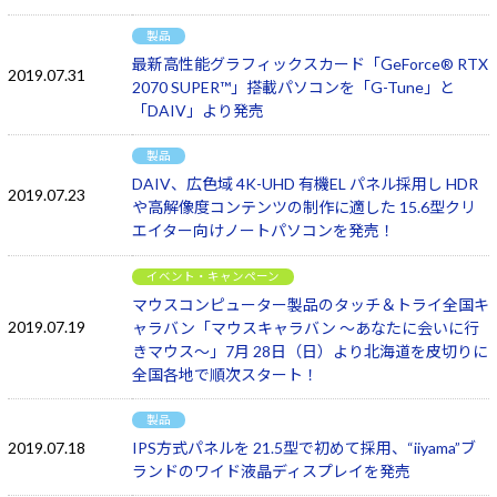
製品
最新高性能グラフィックスカード「GeForce® RTX
2019.07.31
2070 SUPER™」搭載パソコンを「G-Tune」と
「DAIV」より発売
製品
DAIV、広色域 4K-UHD 有機EL パネル採用し HDR
2019.07.23
や高解像度コンテンツの制作に適した 15.6型クリ
エイター向けノートパソコンを発売！
イベント・キャンペーン
マウスコンピューター製品のタッチ＆トライ全国キ
2019.07.19
ャラバン「マウスキャラバン ～あなたに会いに行
きマウス～」7月 28日（日）より北海道を皮切りに
全国各地で順次スタート！
製品
2019.07.18
IPS方式パネルを 21.5型で初めて採用、“iiyama”ブ
ランドのワイド液晶ディスプレイを発売