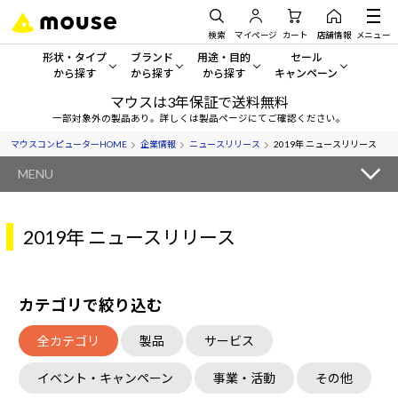
検索
マイページ
カート
店舗情報
メニュー
形状・タイプ
ブランド
用途・目的
セール
から探す
から探す
から探す
キャンペーン
マウスは3年保証で送料無料
形状・タイプから探す をすべてみる
mouse
一般向けパソコン
セール・キャンペーン
一部対象外の製品あり。詳しくは製品ページにてご確認ください。
マウスコンピューターHOME
企業情報
ニュースリリース
2019年 ニュースリリース
デスクトップPC
G TUNE
ゲーミングPC・ゲーム向けパソコン
期間限定セール
人気モデルが期間限定・お買
MENU
ノートPC
NEXTGEAR
クリエイティブ向け
アウトレットパソコン
すべて新品の旧モデル製品な
2019年 ニュースリリース
タブレットPC
DAIV
ビジネス向けパソコン
おすすめ目玉パソコン
サーバー
MousePro
学習向けパソコン
今イチオシのパソコンをピッ
カテゴリで絞り込む
ワークステーション
iiyama
スペック/パーツ別
Windows 11
|
Copilot+ PC
全カテゴリ
製品
サービス
Windows 11
|
Copilot+ PC
ディスプレイ
AIおすすめパソコン
イベント・キャンペーン
事業・活動
その他