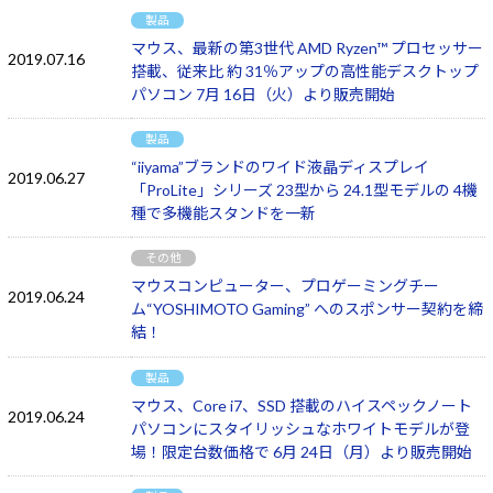
製品
マウス、最新の第3世代 AMD Ryzen™ プロセッサー
2019.07.16
搭載、従来比 約 31％アップの高性能デスクトップ
パソコン 7月 16日（火）より販売開始
製品
“iiyama”ブランドのワイド液晶ディスプレイ
2019.06.27
「ProLite」シリーズ 23型から 24.1型モデルの 4機
種で多機能スタンドを一新
その他
マウスコンピューター、プロゲーミングチー
2019.06.24
ム“YOSHIMOTO Gaming” へのスポンサー契約を締
結！
製品
マウス、Core i7、SSD 搭載のハイスペックノート
2019.06.24
パソコンにスタイリッシュなホワイトモデルが登
場！限定台数価格で 6月 24日（月）より販売開始