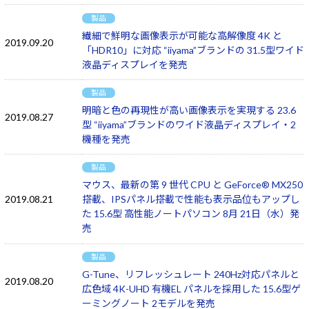
製品
繊細で鮮明な画像表示が可能な高解像度 4K と
2019.09.20
「HDR10」に対応 “iiyama”ブランドの 31.5型ワイド
液晶ディスプレイを発売
製品
明暗と色の再現性が高い画像表示を実現する 23.6
2019.08.27
型 “iiyama”ブランドのワイド液晶ディスプレイ・2
機種を発売
製品
マウス、最新の第 9 世代 CPU と GeForce® MX250
2019.08.21
搭載、IPSパネル搭載で性能も表示品位もアップし
た 15.6型 高性能ノートパソコン 8月 21日（水）発
売
製品
G-Tune、リフレッシュレート 240Hz対応パネルと
2019.08.20
広色域 4K-UHD 有機EL パネルを採用した 15.6型ゲ
ーミングノート 2モデルを発売