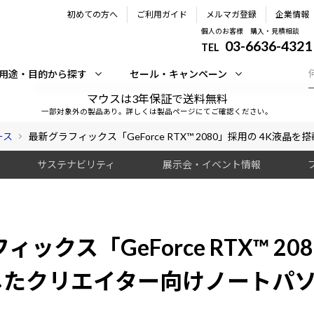
初めての方へ
ご利用ガイド
メルマガ登録
企業情報
個人のお客様 購入・見積相談
03-6636-4321
TEL
用途・目的から探す
セール・キャンペーン
マウスは3年保証で送料無料
一部対象外の製品あり。詳しくは製品ページにてご確認ください。
ース
最新グラフィックス「GeForce RTX™ 2080」採用の 4K
サステナビリティ
展示会・イベント情報
ックス「GeForce RTX™ 2
したクリエイター向けノートパ