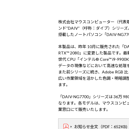
株式会社マウスコンピューター（代表
ンド“DAIV“（呼称：ダイブ）シリーズより、
搭載したノートパソコン「DAIV-NG7
本製品は、昨年 10月に販売された「DAIV
RTX™ 2080」に変更した製品です。最
世代 CPU「インテル® Core™ i9
データの現像などにおいて高速な処理
また前シリーズに続き、Adobe RGB 
広い作業領域を活かした色調・明暗調
ます。
「DAIV-NG7700」シリーズは 36万
なります。各モデルは、マウスコンピュ
業窓口にて販売いたします。
お知らせ全文（PDF：652KB)