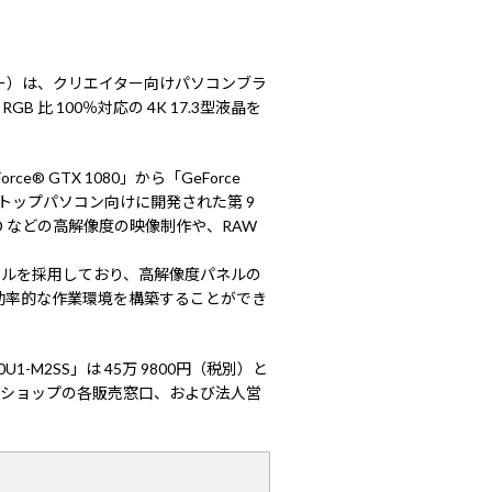
ー）は、クリエイター向けパソコンブラ
B 比 100％対応の 4K 17.3型液晶を
 GTX 1080」から「GeForce
デスクトップパソコン向けに開発された第 9
UHD などの高解像度の映像制作や、RAW
液晶パネルを採用しており、高解像度パネルの
効率的な作業環境を構築することができ
1-M2SS」は 45万 9800円（税別）と
トショップの各販売窓口、および法人営