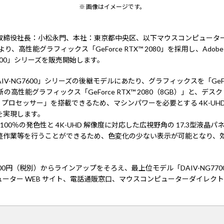
※ 画像はイメージです。
取締役社長：小松永門、本社：東京都中央区、以下マウスコンピュータ
高性能グラフィックス「GeForce RTX™ 2080」を採用し、Adobe RG
700」シリーズを販売開始します。
-NG7600」シリーズの後継モデルにあたり、グラフィックスを「GeForce®
新の高性能グラフィックス「GeForce RTX™ 2080（8GB）」と、
-9900K プロセッサー」を搭載できるため、マシンパワーを必要とする 4K-
を実現します。
比 100％の発色性と 4K-UHD 解像度に対応した広視野角の 17.3型
整作業等を行うことができるため、色変化の少ない表示が可能となり、
 9800円（税別）からラインアップをそろえ、最上位モデル「DAIV-NG7700U
ーター WEB サイト、電話通販窓口、マウスコンピューターダイレク