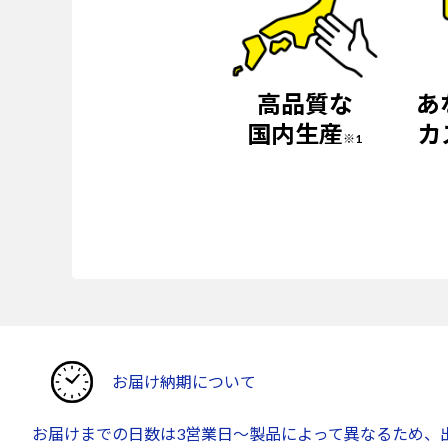
高品質な
あ
国内生産
カ
※1
お届け納期について
お届けまでの日数は3営業日～製品によって異なるため、