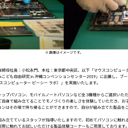
※ 画像はイメージです。
締役社長：小松永門、本社：東京都中央区、以下「マウスコンピューター
こども自由研究 in 沖縄コンベンションセンター2019」に出展し、
B.（マウスコンピューター ピーシー ラボ）」を実施いたします。
トップパソコン、モバイルノートパソコンなど全 3機種からご選択いた
ご自身で組み立てることでモノづくりの楽しさを体験していただき、お
コンはその場で持ち帰ることができますので、自分が組み立てた製品を
組み立てているスタッフが指導いたしますので、初めてパソコンに触れ
実際に触れてお試しいただける製品体験コーナーもご用意しております