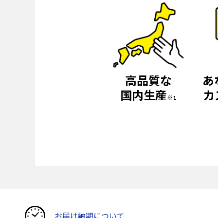
高品質な
あ
国内生産
カ
※1
お届け納期について