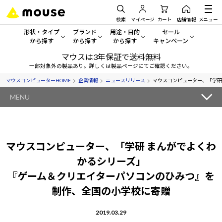
検索
マイページ
カート
店舗情報
メニュー
形状・タイプ
ブランド
用途・目的
セール
から探す
から探す
から探す
キャンペーン
マウスは3年保証で送料無料
形状・タイプから探す をすべてみる
mouse
一般向けパソコン
セール・キャンペーン
一部対象外の製品あり。詳しくは製品ページにてご確認ください。
マウスコンピューターHOME
企業情報
ニュースリリース
マウスコンピューター、「学研
デスクトップPC
G TUNE
ゲーミングPC・ゲーム向けパソコン
期間限定セール
人気モデルが期間限定・お買
MENU
ノートPC
NEXTGEAR
クリエイティブ向け
アウトレットパソコン
すべて新品の旧モデル製品な
タブレットPC
DAIV
ビジネス向けパソコン
マウスコンピューター、「学研 まんがでよくわ
おすすめ目玉パソコン
サーバー
MousePro
学習向けパソコン
かるシリーズ」
今イチオシのパソコンをピッ
『ゲーム＆クリエイターパソコンのひみつ』を
ワークステーション
iiyama
スペック/パーツ別
Windows 11
|
Copilot+ PC
制作、全国の小学校に寄贈
Windows 11
|
Copilot+ PC
ディスプレイ
AIおすすめパソコン
2019.03.29