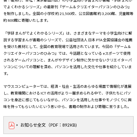
長：碇秀行、本社：東京都品川区）の小学生向け学習まんが書籍「学研 まんが
でよくわかるシリーズ」の最新刊『ゲーム＆クリエイターパソコンのひみつ』
を制作しました。全国の小学校 約 21,500校、公立図書館 約 3,200館、児童館等
約 800館に寄贈いたします。
「学研 まんがでよくわかるシリーズ」は、さまざまなテーマを小学生向けに解
説する学習まんが書籍のシリーズで、公益社団法人 日本 PTA 全国協議会の推薦
を受けた教材として、全国の教育現場で活用されています。今回の『ゲーム＆
クリエイターパソコンのひみつ』では、今話題となっている eスポーツで使用
されるゲームパソコンと、まんがやデザイン制作に欠かせないクリエイターパ
ソコンについての理解を深め、パソコンを活用した文化や仕事を紹介していま
す。
マウスコンピューターでは、経済・社会・生活のあらゆる場面で情報化が進展
し、教育機関における ICT の活用がより一層求められる中で、子供たちにパソ
コンを身近に感じてもらいながら、パソコンを活用した仕事やモノづくりに興
味を持ってもらいたいという思いから、書籍の制作および寄贈に至りました。
お知らせ全文（PDF：892KB)