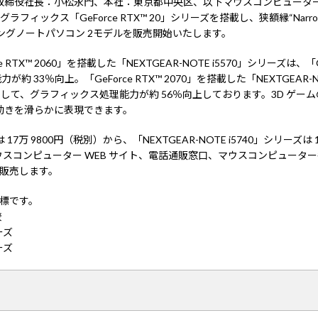
取締役社長：小松永門、本社：東京都中央区、以下マウスコンピューター
フィックス「GeForce RTX™ 20」シリーズを搭載し、狭額縁“Narro
ーミングノートパソコン 2モデルを販売開始いたします。
TX™ 2060」を搭載した「NEXTGEAR-NOTE i5570」シリーズは、「G
33％向上。「GeForce RTX™ 2070」を搭載した「NEXTGEAR-NO
 と比較して、グラフィックス処理能力が約 56％向上しております。3D ゲ
動きを滑らかに表現できます。
ーズは 17万 9800円（税別）から、「NEXTGEAR-NOTE i5740」シリー
コンピューター WEB サイト、電話通販窓口、マウスコンピューター各ダ
て販売します。
録商標です。
較
ーズ
ーズ