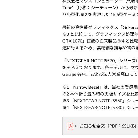
株式会社マウスコンピューター（代表
Tune”（呼称：ジーチューン）から最新グラ
り小型化 ※2 を実現した 15.6型ゲ
最新の高性能グラフィックス「GeForce R
※3 と比較して、グラフィックス処理能力が約 
GTX 1070」搭載の従来製品 ※4
速に行えるため、高精細な描写や物の
「NEXTGEAR-NOTE i5570」シリ
をそろえております。各モデルは、マウス
Garage 各店、および法人営業窓口に
※1「Narrow Bezel」は、当社の登
※2 本体折り畳み時の天板サイズを比
※3 「NEXTGEAR-NOTE i5560」シリ
※4 「NEXTGEAR-NOTE i5730」シリ
お知らせ全文（PDF：651KB)