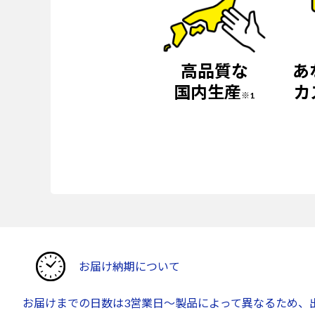
高品質な
あ
国内生産
カ
※1
お届け納期について
お届けまでの日数は3営業日～製品によって異なるため、