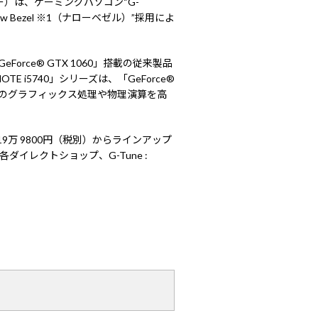
）は、ゲーミングパソコン“G-
w Bezel ※1（ナローベゼル）”採用によ
eForce® GTX 1060」搭載の従来製品
TE i5740」シリーズは、「GeForce®
ームのグラフィックス処理や物理演算を高
ズは 19万 9800円（税別）からラインアップ
イレクトショップ、G-Tune :