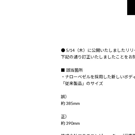
● 5/14（木）に公開いたしましたリ
下記の通り訂正いたしましたことをお
■ 該当箇所
・ナローベゼルを採用した新しいボデ
「従来製品」のサイズ
誤）
約 385mm
正）
約 390mm