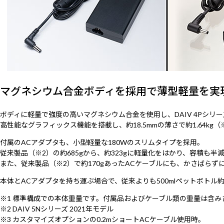
マグネシウム合金ボディを採用で薄型軽量を実
ボディに軽量で強度の高いマグネシウム合金を使用し、DAIV 4Pシ
高性能なグラフィックス機能を搭載し、約18.5mmの薄さで約1.64kg
付属のACアダプタも、小型軽量な180Wのスリムタイプを採用。
従来製品（※2）の約685gから、約323gに軽量化をはかり、容積も半
また、従来製品（※2）で約170gあったACケーブルにも、かさばらずに
本体とACアダプタを持ち運ぶ場合で、従来よりも500mlペットボトル
※1 標準構成での本体重量です。付属品およびケーブル類の重量は含
※2 DAIV 5Nシリーズ 2021年モデル
※3 カスタマイズオプションの0.2mショートACケーブル使用時。