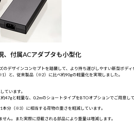
現、付属ACアダプタも小型化
リーズのデザインコンセプトを踏襲して、より持ち運びしやすい新型ボディ
（※1）と、従来製品（※2）に比べ約90gの軽量化を実現しました。
減しています。
約47gと軽量な、0.2mのショートタイプをBTOオプションでご用意し
約1本分（※3）に相当する荷物の重さを軽減しています。
みません。また実際に搭載される部品により重量は増減します。