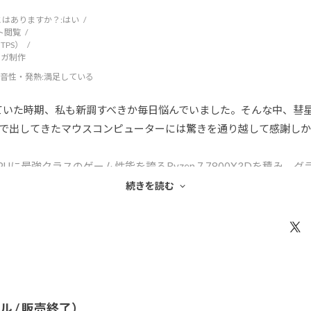
はありますか？:
はい
ト閲覧
TPS）
ンガ制作
音性・発熱
:満足している
た時期、私も新調すべきか毎日悩んでいました。そんな中、彗星のごとく
で出してきたマウスコンピューターには驚きを通り越して感謝し
最強クラスのゲーム性能を誇るRyzen 7 7800X3Dを積み、グラ
削りにくる局面なのに、一番大事な「ゲーム体験」に妥協がない。
続きを読む
倒的なキャッシュ容量のおかげで、最低フレームレートが底上げされ
時期のBTOって、マザーボードや電源、メモリの質を落とされがちで
が、動作は極めて安定。熱処理も優秀で、高負荷時でもファンの音
を揃えてくれたのは、国内メーカーとしての意地を感じます。
デル / 販売終了）