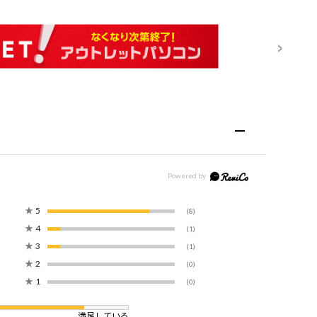
★
5
(8)
★
4
(1)
★
3
(1)
★
2
(0)
★
1
(0)
満足している