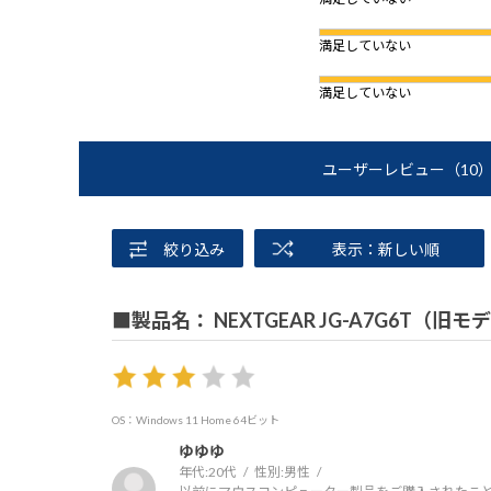
満足していない
満足していない
ユーザーレビュー
（10
絞り込み
表示：新しい順
■製品名： NEXTGEAR JG-A7G6T（旧モ
OS：Windows 11 Home 64ビット
ゆゆゆ
年代:
20代
性別:
男性