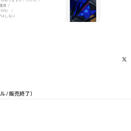
はありますか？:
いいえ
鑑賞
TPS）
ブはしない
デル / 販売終了）