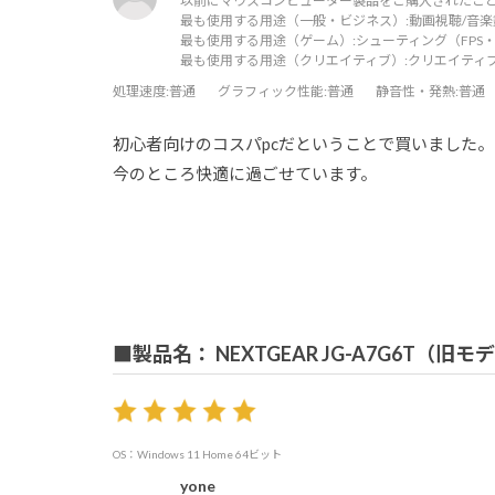
以前にマウスコンピューター製品をご購入されたこと
最も使用する用途（一般・ビジネス）:
動画視聴/音楽
最も使用する用途（ゲーム）:
シューティング（FPS・
最も使用する用途（クリエイティブ）:
クリエイティ
処理速度
:普通
グラフィック性能
:普通
静音性・発熱
:普通
初心者向けのコスパpcだということで買いました。
今のところ快適に過ごせています。
■製品名： NEXTGEAR JG-A7G6T（旧モ
OS：Windows 11 Home 64ビット
yone