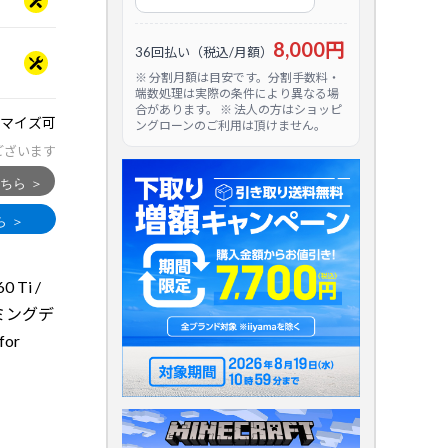
8,000円
36回払い（税込/月額）
※ 分割月額は目安です。分割手数料・
端数処理は実際の条件により異なる場
合があります。 ※ 法人の方はショッピ
マイズ可
ングローンのご利用は頂けません。
ございます
0 Ti /
ミングデ
for