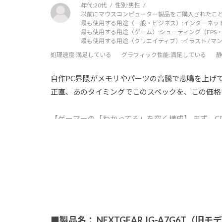
年代:
20代
性別:
男性
以前にマウスコンピューター製品をご購入されたこと
最も使用する用途（一般・ビジネス）:
インターネッ
最も使用する用途（ゲーム）:
シューティング（FPS・
最も使用する用途（クリエイティブ）:
イラスト / マ
処理速度
:満足している
グラフィック性能
:満足している
静
自作PC界隈がメモリやパーツの高騰で悲鳴を上げてい
正直、あのタイミングでこのスペックを、この価格
【ゲーマーの「わかってる」を突く構成】 まず、CPUに
が絶妙です。メモリ高騰の影響でどこもスペックを
段違いです。重いタイトルでも、7800X3Dの圧
【高騰期でも「中身」に手抜きなし】 パーツが高い
した。届いてから数ヶ月ガッツリ使い込んでいます
境で、ユーザーの期待を裏切らずに高品質なパーツ
■製品名： NEXTGEAR JG-A7G6T（旧モ