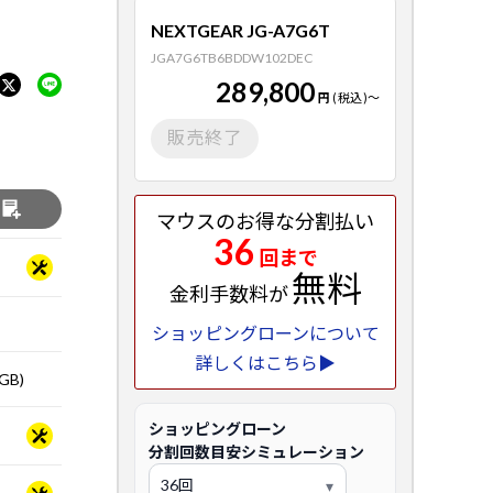
NEXTGEAR JG-A7G6T
JGA7G6TB6BDDW102DEC
289,800
円
(税込)
～
販売終了
る
マウスのお得な分割払い
36
回まで
無料
金利手数料が
ショッピングローンについて
詳しくはこちら▶
GB)
ショッピングローン
分割回数目安シミュレーション