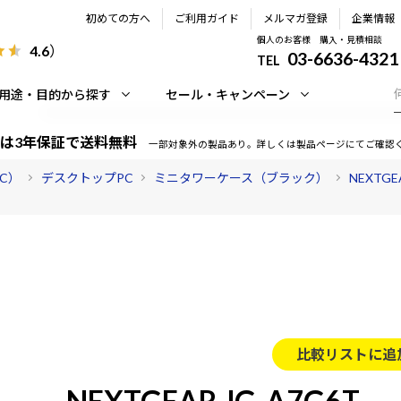
初めての方へ
ご利用ガイド
メルマガ登録
企業情報
個人のお客様 購入・見積相談
4.6
）
03-6636-4321
TEL
用途・目的から探す
セール・キャンペーン
は3年保証で送料無料
一部対象外の製品あり。詳しくは製品ページにてご確認
PC）
デスクトップPC
ミニタワーケース（ブラック）
NEXTG
比較リストに追
NEXTGEAR JG-A7G6T