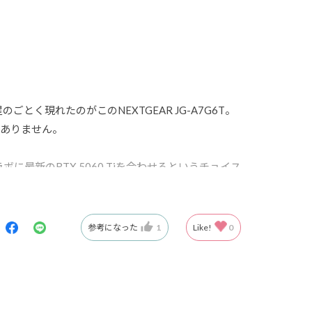
現れたのがこのNEXTGEAR JG-A7G6T。
かありません。
ボに最新のRTX 5060 Tiを合わせるというチョイス
 実際に動かしてみると、フレームレートの安定感が
ているのを肌で感じます。
参考になった
1
Like!
0
怖いんですよね。でも、このJG-A7G6Tは違いま
が気になることはありません。 この厳しい市場環