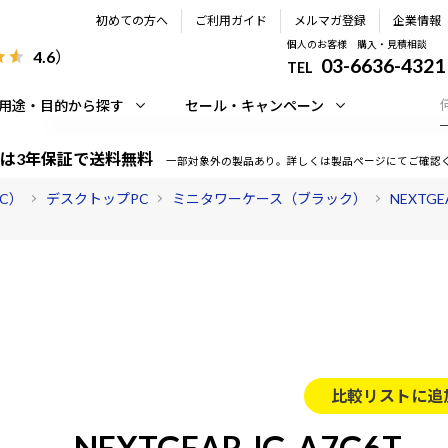
初めての方へ
ご利用ガイド
メルマガ登録
企業情報
個人のお客様 購入・見積相談
4.6
）
03-6636-4321
TEL
用途・目的から探す
セール・キャンペーン
は3年保証で送料無料
一部対象外の製品あり。詳しくは製品ページにてご確認
PC）
デスクトップPC
ミニタワーケース（ブラック）
NEXTG
比較リストに追
NEXTGEAR JG-A7G6T