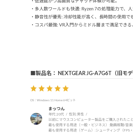
​・低遅延かつ高画質なチャット体験が可能。
​・多人数ワールドも快適: Ryzen 7の処理能力で
​・静音性が優秀: 冷却性能が高く、長時間の使用
​・コスパ最強: VR入門からミドル層まで満足でき
■製品名： NEXTGEAR JG-A7G6T（旧モ
OS：Windows 11 Home 64ビット
まっつん
年代:
20代
性別:
男性
以前にマウスコンピューター製品をご購入されたこと
最も使用する用途（一般・ビジネス）:
動画視聴/音楽
最も使用する用途（ゲーム）:
シューティング（FPS・