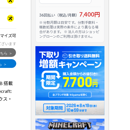
7,400円
36回払い（税込/月額）
※ 分割月額は目安です。分割手数料・
端数処理は実際の条件により異なる場
合があります。 ※ 法人の方はショッピ
マイズ可
ングローンのご利用は頂けません。
ございます
6GB 搭載
aft:
・マウス・