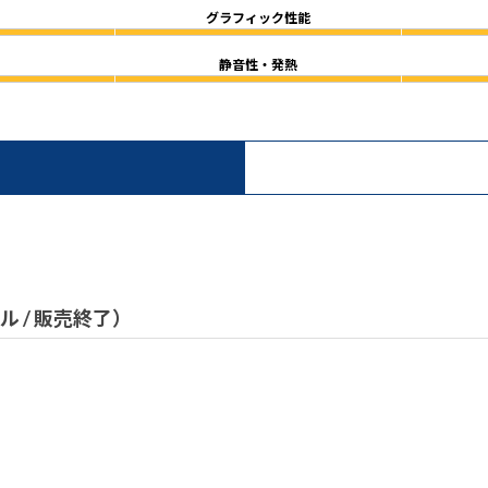
グラフィック性能
静音性・発熱
）
デル / 販売終了）