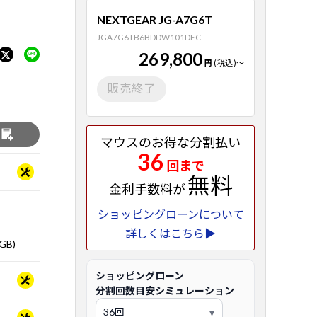
NEXTGEAR JG-A7G6T
JGA7G6TB6BDDW101DEC
269,800
円
(税込)
～
販売終了
る
マウスのお得な分割払い
36
回まで
無料
金利手数料が
ショッピングローンについて
詳しくはこちら▶
GB)
ショッピングローン
分割回数目安シミュレーション