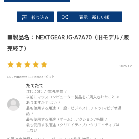
絞り込み
表示：新しい順
■製品名： NEXTGEAR JG-A7A70（旧モデル / 販
売終了）
2026.1.2
OS：Windows 11 Home 64ビット
たてたて
年代:
50代
性別:
男性
以前にマウスコンピューター製品をご購入されたことは
ありますか？:
はい
最も使用する用途（一般・ビジネス）:
チャット/ビデオ通
話
最も使用する用途（ゲーム）:
アクション / 格闘
最も使用する用途（クリエイティブ）:
クリエイティブは
しない