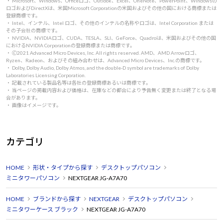
・ Microsoft、Windows、Officeロゴ、Outlook、Excel、OneNote、PowerPoint、Windowsの
ロゴおよびDirectXは、米国Microsoft Corporationの米国およびその他の国における商標または
登録商標です。
・ Intel、インテル、Intel ロゴ、その他のインテルの名称やロゴは、Intel Corporation または
その子会社の商標です。
・ NVIDIA、NVIDIAロゴ、CUDA、TESLA、SLI、GeForce、Quadroは、米国およびその他の国
におけるNVIDIA Corporationの登録商標または商標です。
・ 🄫2021 Advanced Micro Devices, Inc. All rights reserved. AMD、AMD Arrowロゴ、
Ryzen、Radeon、およびその組み合わせは、Advanced Micro Devices、Inc.の商標です。
・ Dolby, Dolby Audio, Dolby Atmos, and the double-D symbol are trademarks of Dolby
Laboratories Licensing Corporation.
・ 記載されている製品名等は各社の登録商標あるいは商標です。
・ 当ページの掲載内容および価格は、在庫などの都合により予告無く変更または終了となる場
合があります。
・ 画像はイメージです。
カテゴリ
HOME
形状・タイプから探す
デスクトップパソコン
ミニタワーパソコン
NEXTGEAR JG-A7A70
HOME
ブランドから探す
NEXTGEAR
デスクトップパソコン
ミニタワーケース ブラック
NEXTGEAR JG-A7A70