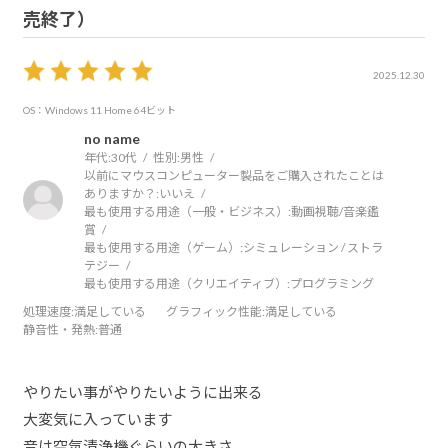
売終了）
2025.12.30
OS：Windows 11 Home 64ビット
no name
年代:
30代
性別:
男性
以前にマウスコンピューター製品をご購入されたことは
ありますか？:
いいえ
最も使用する用途（一般・ビジネス）:
動画視聴/音楽鑑
賞
最も使用する用途（ゲーム）:
シミュレーション / ストラ
テジー
最も使用する用途（クリエイティブ）:
プログラミング
処理速度
:満足している
グラフィック性能
:満足している
静音性・発熱
:普通
やりたい事がやりたいように出来る
大変気に入っています
音は空気清浄機ぐらいの大きさ