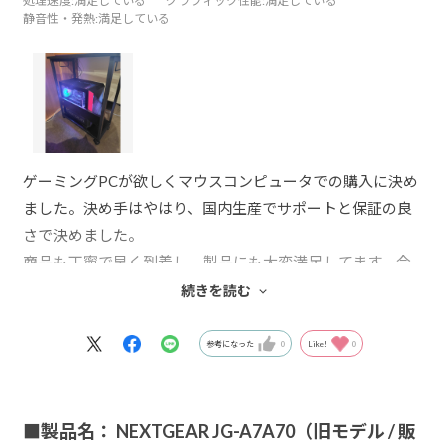
処理速度
:満足している
グラフィック性能
:満足している
静音性・発熱
:満足している
ゲーミングPCが欲しくマウスコンピュータでの購入に決め
ました。決め手はやはり、国内生産でサポートと保証の良
さで決めました。
商品も丁寧で早く到着し、製品にも大変満足してます。今
回は２台目のPCですが、前回もマウスコンピュータでの購
続きを読む
入で、その時のサポートの良さも、決め手の一つです。高
価な買い物になるので、保証やサポートは重要な条件だと
参考になった
0
Like!
0
思います。製品にも大変満足してます。
■製品名： NEXTGEAR JG-A7A70（旧モデル / 販