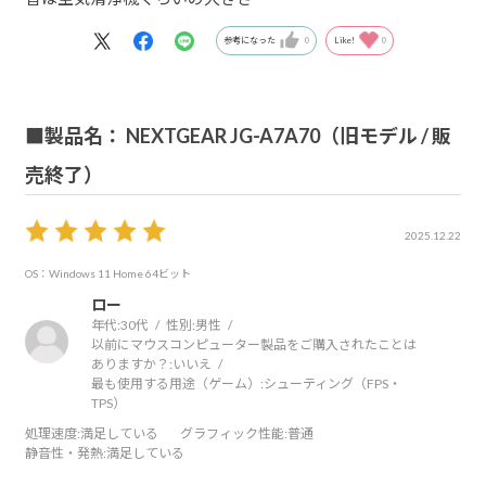
参考になった
0
Like!
0
■製品名： NEXTGEAR JG-A7A70（旧モデル / 販
売終了）
2025.12.22
OS：Windows 11 Home 64ビット
ロー
年代:
30代
性別:
男性
以前にマウスコンピューター製品をご購入されたことは
ありますか？:
いいえ
最も使用する用途（ゲーム）:
シューティング（FPS・
TPS）
処理速度
:満足している
グラフィック性能
:普通
静音性・発熱
:満足している