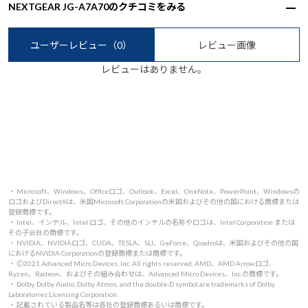
NEXTGEAR JG-A7A70のクチコミをみる
ユーザーレビュー
（0）
レビュー画像
レビューはありません。
・ Microsoft、Windows、Officeロゴ、Outlook、Excel、OneNote、PowerPoint、Windowsの
ロゴおよびDirectXは、米国Microsoft Corporationの米国およびその他の国における商標または
登録商標です。
・ Intel、インテル、Intel ロゴ、その他のインテルの名称やロゴは、Intel Corporation または
その子会社の商標です。
・ NVIDIA、NVIDIAロゴ、CUDA、TESLA、SLI、GeForce、Quadroは、米国およびその他の国
におけるNVIDIA Corporationの登録商標または商標です。
・ 🄫2021 Advanced Micro Devices, Inc. All rights reserved. AMD、AMD Arrowロゴ、
Ryzen、Radeon、およびその組み合わせは、Advanced Micro Devices、Inc.の商標です。
・ Dolby, Dolby Audio, Dolby Atmos, and the double-D symbol are trademarks of Dolby
Laboratories Licensing Corporation.
・ 記載されている製品名等は各社の登録商標あるいは商標です。