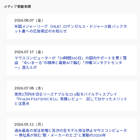
メディア掲載実績
2026.08.07（金）
米国メジャーリーグ（MLB）ロサンゼルス・ドジャース戦 バックネ
ット裏への広告掲出のお知らせ
2026.07.17（金）
マウスコンピューターが「24時間365日」の国内サポートを貫く理
由 “ゆいまーる”の精神と最新AIで臨む「沖縄コンタクトセンタ
ー」潜入ルポ
2026.07.08（水）
実売2万円を切るリーズナブルな15.6型モバイルディスプレイ
「ProLite P1671HSC-B1J」実機レビュー 試して分かったメリット
と注意点
2026.05.11（月）
過去最高の受注急増と苦渋の全モデル受注停止――マウスコンピュータ
ー 軣社長が挑む“脱・メーカーのエゴ”と激動の2026年