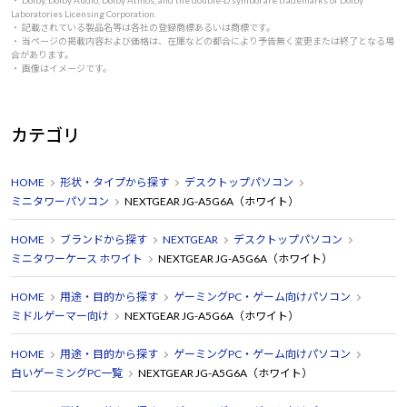
・ Dolby, Dolby Audio, Dolby Atmos, and the double-D symbol are trademarks of Dolby
Laboratories Licensing Corporation.
・ 記載されている製品名等は各社の登録商標あるいは商標です。
・ 当ページの掲載内容および価格は、在庫などの都合により予告無く変更または終了となる場
合があります。
・ 画像はイメージです。
カテゴリ
HOME
形状・タイプから探す
デスクトップパソコン
ミニタワーパソコン
NEXTGEAR JG-A5G6A（ホワイト）
HOME
ブランドから探す
NEXTGEAR
デスクトップパソコン
ミニタワーケース ホワイト
NEXTGEAR JG-A5G6A（ホワイト）
HOME
用途・目的から探す
ゲーミングPC・ゲーム向けパソコン
ミドルゲーマー向け
NEXTGEAR JG-A5G6A（ホワイト）
HOME
用途・目的から探す
ゲーミングPC・ゲーム向けパソコン
白いゲーミングPC一覧
NEXTGEAR JG-A5G6A（ホワイト）