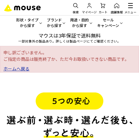
検索
マイページ
カート
店舗情報
メニュー
形状・タイプ
ブランド
用途・目的
セール
から探す
から探す
から探す
キャンペーン
マウスは3年保証で送料無料
形状・タイプから探す をすべてみる
mouse
一般向けパソコン
セール・キャンペーン
一部対象外の製品あり。詳しくは製品ページにてご確認ください。
デスクトップPC
G TUNE
ゲーミングPC・ゲーム向けパソコン
期間限定セール
申し訳ございません。
人気モデルが期間限定・お買
ご指定の商品は販売終了か、ただ今お取扱いできない商品です。
ノートPC
NEXTGEAR
クリエイティブ向け
ホームへ戻る
アウトレットパソコン
すべて新品の旧モデル製品な
タブレット
DAIV
ビジネス向けパソコン
おすすめ目玉パソコン
サーバー
MousePro
学習向けパソコン
今イチオシのパソコンをピッ
ワークステーション
iiyama
スペック/パーツ別
Windows 11
|
Copilot+ PC
Windows 11
|
Copilot+ PC
ディスプレイ
AIおすすめパソコン