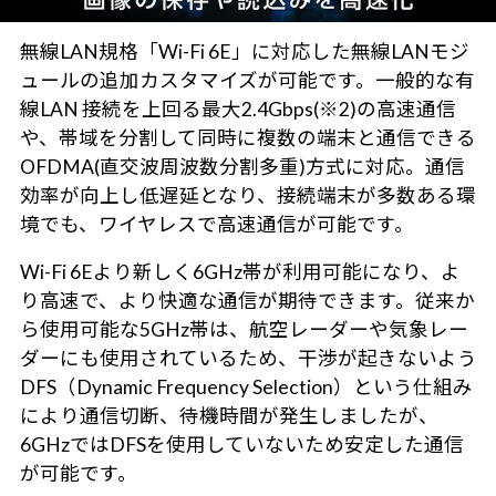
無線LAN規格「Wi-Fi 6E」に対応した無線LANモジ
ュールの追加カスタマイズが可能です。一般的な有
線LAN 接続を上回る最大2.4Gbps(※2)の高速通信
や、帯域を分割して同時に複数の端末と通信できる
OFDMA(直交波周波数分割多重)方式に対応。通信
効率が向上し低遅延となり、接続端末が多数ある環
境でも、ワイヤレスで高速通信が可能です。
Wi-Fi 6Eより新しく6GHz帯が利用可能になり、よ
り高速で、より快適な通信が期待できます。従来か
ら使用可能な5GHz帯は、航空レーダーや気象レー
ダーにも使用されているため、干渉が起きないよう
DFS（Dynamic Frequency Selection）という仕組み
により通信切断、待機時間が発生しましたが、
6GHzではDFSを使用していないため安定した通信
が可能です。