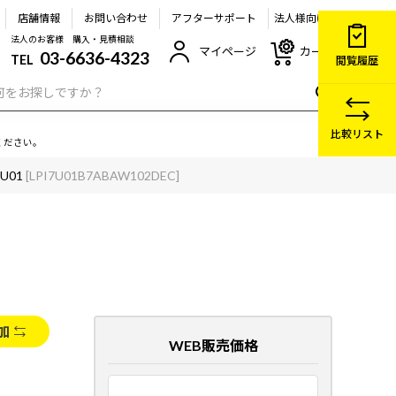
店舗情報
お問い合わせ
アフターサポート
法人様向け
法人のお客様 購入・見積相談
マイページ
カート
03-6636-4323
TEL
閲覧履歴
比較リスト
ください。
7U01
[LPI7U01B7ABAW102DEC]
加
WEB販売価格