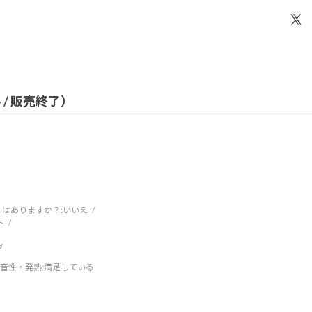
ル / 販売終了）
はありますか？:
いいえ
ト
グ
音性・発熱
:満足している