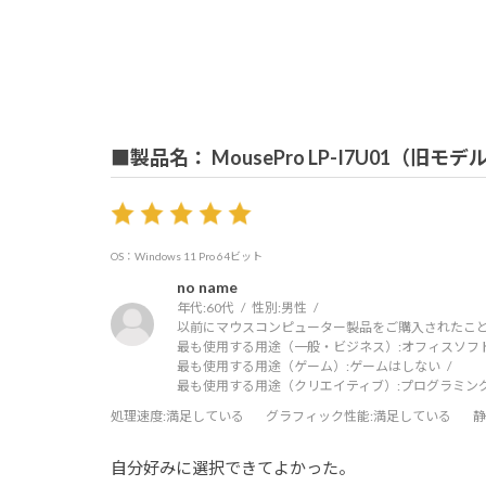
■製品名： MousePro LP-I7U01（旧モデ
OS：Windows 11 Pro 64ビット
no name
年代:
60代
性別:
男性
以前にマウスコンピューター製品をご購入されたこと
最も使用する用途（一般・ビジネス）:
オフィスソフ
最も使用する用途（ゲーム）:
ゲームはしない
最も使用する用途（クリエイティブ）:
プログラミン
処理速度
:満足している
グラフィック性能
:満足している
静
自分好みに選択できてよかった。