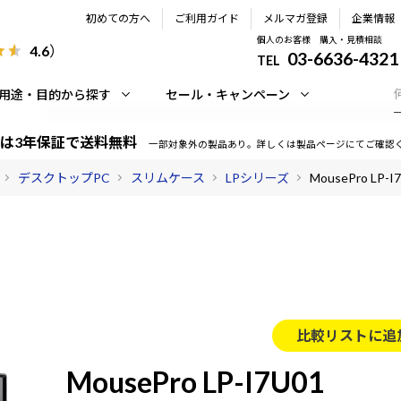
初めての方へ
ご利用ガイド
メルマガ登録
企業情報
個人のお客様 購入・見積相談
4.6
）
03-6636-4321
TEL
用途・目的から探す
セール・キャンペーン
は3年保証で送料無料
一部対象外の製品あり。詳しくは製品ページにてご確認
デスクトップPC
スリムケース
LPシリーズ
MousePro LP-I
比較リストに追
MousePro LP-I7U01