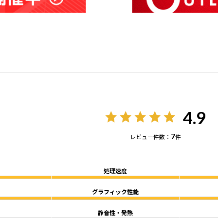
4.9
7
レビュー件数：
件
処理速度
グラフィック性能
静音性・発熱