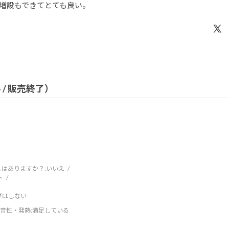
増設もできてとても良い。
ル / 販売終了）
はありますか？:
いいえ
ト
ブはしない
音性・発熱
:満足している