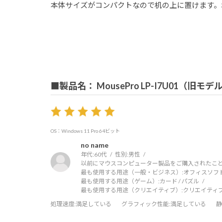
本体サイズがコンパクトなので机の上に置けます。
■製品名： MousePro LP-I7U01（旧モデ
OS：Windows 11 Pro 64ビット
no name
年代:
60代
性別:
男性
以前にマウスコンピューター製品をご購入されたこと
最も使用する用途（一般・ビジネス）:
オフィスソフ
最も使用する用途（ゲーム）:
カード / パズル
最も使用する用途（クリエイティブ）:
クリエイティ
処理速度
:満足している
グラフィック性能
:満足している
静