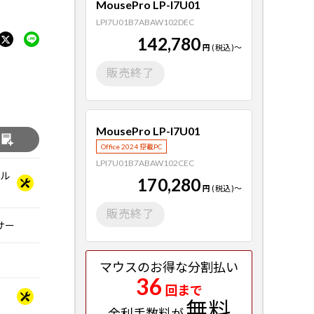
MousePro LP-I7U01
LPI7U01B7ABAW102DEC
142,780
円
(税込)
～
販売終了
MousePro LP-I7U01
る
Office 2024 搭載PC
LPI7U01B7ABAW102CEC
ベル
170,280
円
(税込)
～
販売終了
ッサー
マウスのお得な分割払い
36
回まで
無料
金利手数料が