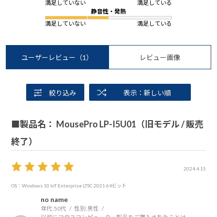
満足していない
満足している
静音性・発熱
満足していない
満足している
ユーザーレビュー
（1）
レビュー画像
絞り込み
表示：新しい順
■製品名： MousePro LP-I5U01（旧モデル / 販売
終了）
2024.4.15
OS：Windows 10 IoT Enterprise LTSC 2021 64ビット
no name
年代:
50代
性別:
男性