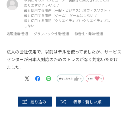
以前にマウスコンピューター製品をご購入されたことは
ありますか？:
いいえ
最も使用する用途（一般・ビジネス）:
オフィスソフト
最も使用する用途（ゲーム）:
ゲームはしない
最も使用する用途（クリエイティブ）:
クリエイティブは
しない
処理速度
:普通
グラフィック性能
:普通
静音性・発熱
:普通
法人の会社使用で、以前はデルを使ってましたが、サービス
センターが日本人対応のためストレスがなく対応いただけ
ました。
参考になった
0
Like!
0
絞り込み
表示：新しい順