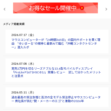
メディア掲載実績
2026.07.17（金）
マウスコンピューターが「24時間365日」の国内サポートを貫く理
由 “ゆいまーる”の精神と最新AIで臨む「沖縄コンタクトセンタ
ー」潜入ルポ
2026.07.08（水）
実売2万円を切るリーズナブルな15.6型モバイルディスプレイ
「ProLite P1671HSC-B1J」実機レビュー 試して分かったメリット
と注意点
2026.05.11（月）
過去最高の受注急増と苦渋の全モデル受注停止――マウスコンピュータ
ー 軣社長が挑む“脱・メーカーのエゴ”と激動の2026年