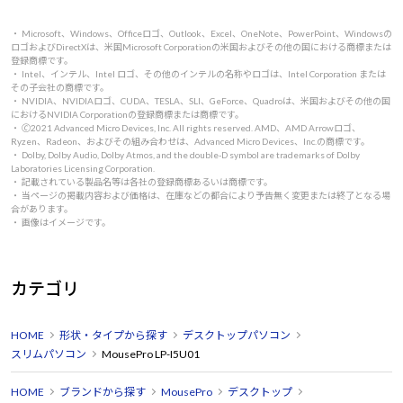
・ Microsoft、Windows、Officeロゴ、Outlook、Excel、OneNote、PowerPoint、Windowsの
ロゴおよびDirectXは、米国Microsoft Corporationの米国およびその他の国における商標または
登録商標です。
・ Intel、インテル、Intel ロゴ、その他のインテルの名称やロゴは、Intel Corporation または
その子会社の商標です。
・ NVIDIA、NVIDIAロゴ、CUDA、TESLA、SLI、GeForce、Quadroは、米国およびその他の国
におけるNVIDIA Corporationの登録商標または商標です。
・ 🄫2021 Advanced Micro Devices, Inc. All rights reserved. AMD、AMD Arrowロゴ、
Ryzen、Radeon、およびその組み合わせは、Advanced Micro Devices、Inc.の商標です。
・ Dolby, Dolby Audio, Dolby Atmos, and the double-D symbol are trademarks of Dolby
Laboratories Licensing Corporation.
・ 記載されている製品名等は各社の登録商標あるいは商標です。
・ 当ページの掲載内容および価格は、在庫などの都合により予告無く変更または終了となる場
合があります。
・ 画像はイメージです。
カテゴリ
HOME
形状・タイプから探す
デスクトップパソコン
スリムパソコン
MousePro LP-I5U01
HOME
ブランドから探す
MousePro
デスクトップ