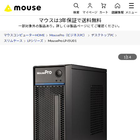
検索
マイページ
カート
店舗情報
メニュー
マウスは3年保証で送料無料
一部対象外の製品あり。詳しくは製品ページにてご確認ください。
マウスコンピューターHOME
MousePro（ビジネスPC）
デスクトップPC
スリムケース
LPシリーズ
MousePro LP-I5U01
1
14