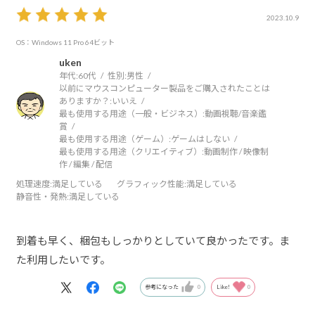
2023.10.9
OS：Windows 11 Pro 64ビット
uken
年代:
60代
性別:
男性
以前にマウスコンピューター製品をご購入されたことは
ありますか？:
いいえ
最も使用する用途（一般・ビジネス）:
動画視聴/音楽鑑
賞
最も使用する用途（ゲーム）:
ゲームはしない
最も使用する用途（クリエイティブ）:
動画制作 / 映像制
作 / 編集 / 配信
処理速度
:満足している
グラフィック性能
:満足している
静音性・発熱
:満足している
到着も早く、梱包もしっかりとしていて良かったです。ま
た利用したいです。
参考になった
0
Like!
0