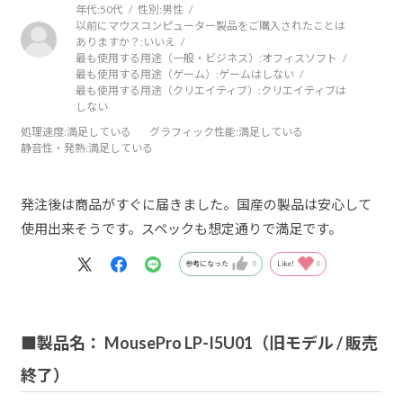
年代:
50代
性別:
男性
以前にマウスコンピューター製品をご購入されたことは
ありますか？:
いいえ
最も使用する用途（一般・ビジネス）:
オフィスソフト
最も使用する用途（ゲーム）:
ゲームはしない
最も使用する用途（クリエイティブ）:
クリエイティブは
しない
処理速度
:満足している
グラフィック性能
:満足している
静音性・発熱
:満足している
発注後は商品がすぐに届きました。国産の製品は安心して
使用出来そうです。スペックも想定通りで満足です。
参考になった
0
Like!
0
■製品名： MousePro LP-I5U01（旧モデル / 販売
終了）