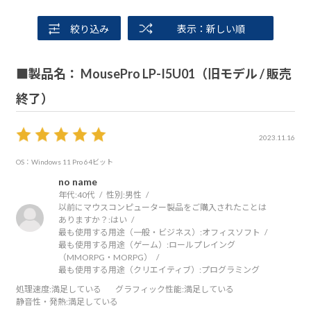
絞り込み
表示：新しい順
■製品名： MousePro LP-I5U01（旧モデル / 販売
終了）
2023.11.16
OS：Windows 11 Pro 64ビット
no name
年代:
40代
性別:
男性
以前にマウスコンピューター製品をご購入されたことは
ありますか？:
はい
最も使用する用途（一般・ビジネス）:
オフィスソフト
最も使用する用途（ゲーム）:
ロールプレイング
（MMORPG・MORPG）
最も使用する用途（クリエイティブ）:
プログラミング
処理速度
:満足している
グラフィック性能
:満足している
静音性・発熱
:満足している