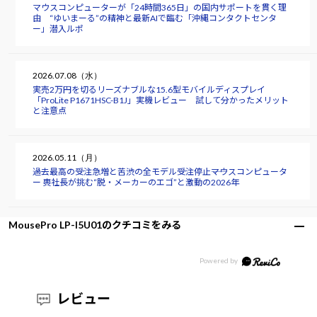
マウスコンピューターが「24時間365日」の国内サポートを貫く理
由 “ゆいまーる”の精神と最新AIで臨む「沖縄コンタクトセンタ
ー」潜入ルポ
2026.07.08（水）
実売2万円を切るリーズナブルな15.6型モバイルディスプレイ
「ProLite P1671HSC-B1J」実機レビュー 試して分かったメリット
と注意点
2026.05.11（月）
過去最高の受注急増と苦渋の全モデル受注停止――マウスコンピュータ
ー 軣社長が挑む“脱・メーカーのエゴ”と激動の2026年
MousePro LP-I5U01のクチコミをみる
レビュー