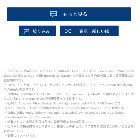
もっと見る
絞り込み
表示：新しい順
・ Microsoft、Windows、Officeロゴ、Outlook、Excel、OneNote、PowerPoint、Windowsの
ロゴおよびDirectXは、米国Microsoft Corporationの米国およびその他の国における商標または
登録商標です。
・ Intel、インテル、Intel ロゴ、その他のインテルの名称やロゴは、Intel Corporation または
その子会社の商標です。
・ NVIDIA、NVIDIAロゴ、CUDA、TESLA、SLI、GeForce、Quadroは、米国およびその他の国
におけるNVIDIA Corporationの登録商標または商標です。
・ 🄫2021 Advanced Micro Devices, Inc. All rights reserved. AMD、AMD Arrowロゴ、
Ryzen、Radeon、およびその組み合わせは、Advanced Micro Devices、Inc.の商標です。
・ Dolby, Dolby Audio, Dolby Atmos, and the double-D symbol are trademarks of Dolby
Laboratories Licensing Corporation.
・ 記載されている製品名等は各社の登録商標あるいは商標です。
・ 当ページの掲載内容および価格は、在庫などの都合により予告無く変更または終了となる場
合があります。
・ 画像はイメージです。