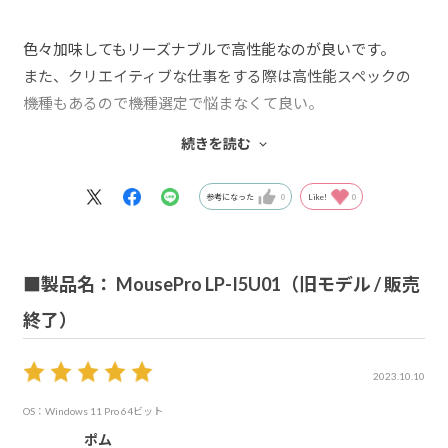
色々加味してもリーズナブルで高性能なのが良いです。
また、クリエイティブな仕事をする際は高性能スペックの
機種もあるので機種選定で悩まなくて良い。
次回購入時も同じ機種を購入させて頂こうかと考えていま
続きを読む
す。
参考になった
0
Like!
0
■製品名： MousePro LP-I5U01（旧モデル / 販売
終了）
2023.10.10
OS：Windows 11 Pro 64ビット
ポム