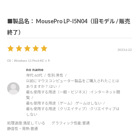
対応が早く丁寧に教えていただきました。
その時の印象が残ってます。
■製品名： MousePro LP-I5N04（旧モデル / 販売
終了）
これからもよろしくお願いします。
2023.6.22
OS：Windows 11 Pro 64ビット
no name
年代:
60代
性別:
男性
以前にマウスコンピューター製品をご購入されたことは
ありますか？:
はい
最も使用する用途（一般・ビジネス）:
インターネット閲
覧
最も使用する用途（ゲーム）:
ゲームはしない
最も使用する用途（クリエイティブ）:
クリエイティブは
しない
処理速度
:満足している
グラフィック性能
:普通
静音性・発熱
:普通