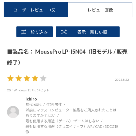
ユーザーレビュー
（5）
レビュー画像
絞り込み
表示：新しい順
■製品名： MousePro LP-I5N04（旧モデル / 販売
終了）
2023.8.22
OS：Windows 11 Pro 64ビット
Ichiro
年代:
60代
性別:
男性
以前にマウスコンピューター製品をご購入されたことは
ありますか？:
はい
最も使用する用途（ゲーム）:
ゲームはしない
最も使用する用途（クリエイティブ）:
VR / CAD / 3DCG製
作