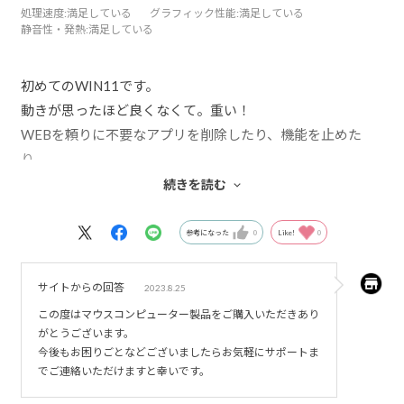
処理速度
:満足している
グラフィック性能
:満足している
静音性・発熱
:満足している
初めてのWIN11です。
動きが思ったほど良くなくて。重い！
WEBを頼りに不要なアプリを削除したり、機能を止めた
り。
今は快調に動いてくれています。良かった・・・
続きを読む
mouse製品は2台目です。
参考になった
0
Like!
0
古いディスプレイにDP端子が付いてなくて、HDMIで繋ご
うと思って
サイトからの回答
2023.8.25
PC本体のHDMI端子で繋ごうとしたら、どうもダミーの端
この度はマウスコンピューター製品をご購入いただきあり
子みたいでした。
がとうございます。
結局、ディスプレイも急遽ケーズデンキで求めました。
今後もお困りごとなどございましたらお気軽にサポートま
でご連絡いただけますと幸いです。
何年か前に電話サポートを利用させていただいたとき、