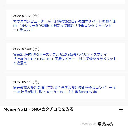
2026.07.17（金）
マウスコンピューターが「24時間365日」の国内サポートを貫く理
由 “ゆいまーる”の精神と最新AIで臨む「沖縄コンタクトセンタ
ー」潜入ルポ
2026.07.08（水）
実売2万円を切るリーズナブルな15.6型モバイルディスプレイ
「ProLite P1671HSC-B1J」実機レビュー 試して分かったメリット
と注意点
2026.05.11（月）
過去最高の受注急増と苦渋の全モデル受注停止――マウスコンピュータ
ー 軣社長が挑む“脱・メーカーのエゴ”と激動の2026年
MousePro LP-I5N04のクチコミをみる