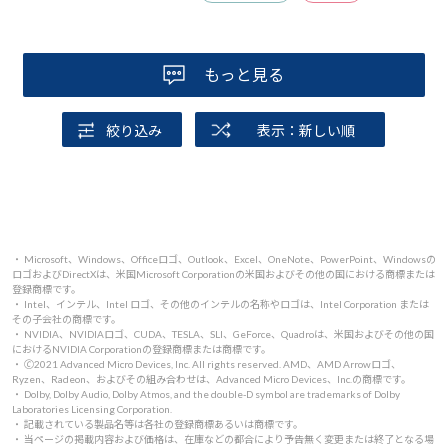
もっと見る
絞り込み
表示：新しい順
・ Microsoft、Windows、Officeロゴ、Outlook、Excel、OneNote、PowerPoint、Windowsの
ロゴおよびDirectXは、米国Microsoft Corporationの米国およびその他の国における商標または
登録商標です。
・ Intel、インテル、Intel ロゴ、その他のインテルの名称やロゴは、Intel Corporation または
その子会社の商標です。
・ NVIDIA、NVIDIAロゴ、CUDA、TESLA、SLI、GeForce、Quadroは、米国およびその他の国
におけるNVIDIA Corporationの登録商標または商標です。
・ 🄫2021 Advanced Micro Devices, Inc. All rights reserved. AMD、AMD Arrowロゴ、
Ryzen、Radeon、およびその組み合わせは、Advanced Micro Devices、Inc.の商標です。
・ Dolby, Dolby Audio, Dolby Atmos, and the double-D symbol are trademarks of Dolby
Laboratories Licensing Corporation.
・ 記載されている製品名等は各社の登録商標あるいは商標です。
・ 当ページの掲載内容および価格は、在庫などの都合により予告無く変更または終了となる場