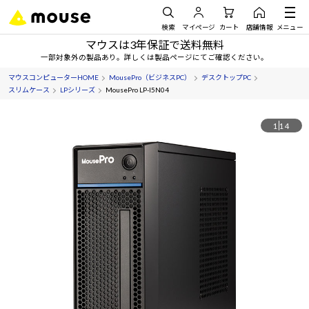
検索
マイページ
カート
店舗情報
メニュー
マウスは3年保証で送料無料
一部対象外の製品あり。詳しくは製品ページにてご確認ください。
マウスコンピューターHOME
MousePro（ビジネスPC）
デスクトップPC
スリムケース
LPシリーズ
MousePro LP-I5N04
1
14