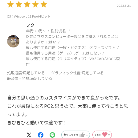
2023.5.21
OS：Windows 11 Pro 64ビット
フク
年代:
70代～
性別:
男性
以前にマウスコンピューター製品をご購入されたことは
ありますか？:
はい
最も使用する用途（一般・ビジネス）:
オフィスソフト
最も使用する用途（ゲーム）:
ゲームはしない
最も使用する用途（クリエイティブ）:
VR / CAD / 3DCG製
作
処理速度
:満足している
グラフィック性能
:満足している
静音性・発熱
:満足している
自分の思い通りのカスタマイズができて良かったです。
これが最後になるPCと思うので、大事に使って行こうと思
ってます。
きびきびと動いて快適です！
参考になった
1
Like!
0