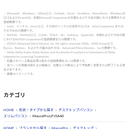
・ Microsoft、Windows、Officeロゴ、Outlook、Excel、OneNote、PowerPoint、Windowsの
ロゴおよびDirectXは、米国Microsoft Corporationの米国およびその他の国における商標または
登録商標です。
・ Intel、インテル、Intel ロゴ、その他のインテルの名称やロゴは、Intel Corporation または
その子会社の商標です。
・ NVIDIA、NVIDIAロゴ、CUDA、TESLA、SLI、GeForce、Quadroは、米国およびその他の国
におけるNVIDIA Corporationの登録商標または商標です。
・ 🄫2021 Advanced Micro Devices, Inc. All rights reserved. AMD、AMD Arrowロゴ、
Ryzen、Radeon、およびその組み合わせは、Advanced Micro Devices、Inc.の商標です。
・ Dolby, Dolby Audio, Dolby Atmos, and the double-D symbol are trademarks of Dolby
Laboratories Licensing Corporation.
・ 記載されている製品名等は各社の登録商標あるいは商標です。
・ 当ページの掲載内容および価格は、在庫などの都合により予告無く変更または終了となる場
合があります。
・ 画像はイメージです。
カテゴリ
HOME
形状・タイプから探す
デスクトップパソコン
スリムパソコン
MousePro LP-I5A40
HOME
ブランドから探す
MousePro
デスクトップ