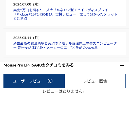
2026.07.08（水）
実売2万円を切るリーズナブルな15.6型モバイルディスプレイ
「ProLite P1671HSC-B1J」実機レビュー 試して分かったメリット
と注意点
2026.05.11（月）
過去最高の受注急増と苦渋の全モデル受注停止――マウスコンピュータ
ー 軣社長が挑む“脱・メーカーのエゴ”と激動の2026年
MousePro LP-I5A40のクチコミをみる
ユーザーレビュー
（0）
レビュー画像
レビューはありません。