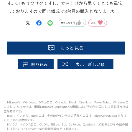
す。CTもサクサクですし、立ち上げから早くてとても重宝
しておりますので同じ構成で3台目の購入となりました。
参考になった
0
Like!
0
もっと見る
絞り込み
表示：新しい順
・ Microsoft、Windows、Officeロゴ、Outlook、Excel、OneNote、PowerPoint、Windowsの
ロゴおよびDirectXは、米国Microsoft Corporationの米国およびその他の国における商標または
登録商標です。
・ Intel、インテル、Intel ロゴ、その他のインテルの名称やロゴは、Intel Corporation または
その子会社の商標です。
・ NVIDIA、NVIDIAロゴ、CUDA、TESLA、SLI、GeForce、Quadroは、米国およびその他の国
におけるNVIDIA Corporationの登録商標または商標です。