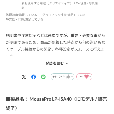
最も使用する用途（クリエイティブ）:
RAW現像 / 写真編
集
処理速度
:満足している
グラフィック性能
:満足している
静音性・発熱
:満足している
説明書や注意指示などは簡素ですが、重要・必要な事がら
が明確であるため、商品が到着した時点から何の迷いもな
くケーブル接続からの起動、各種設定がスムースに行えま
した。
動作や操作感ですが、簡単な動画編集やもストレスなく十
続きを読む
分に行えます。
性能もそこそこあり、高負荷作業時でも、ケースの吸排気
参考になった
0
Like!
0
がスムースなようなので、安心して使えます。
ケースの大きさは比較的コンパクトで、ファンやHDDの音
も気になりません。
■製品名： MousePro LP-I5A40（旧モデル / 販売
強いて言えば、横置きとしたとき、MouseProのエンブレム
終了）
が横向きになってしまうことくらいしか不満はありませ