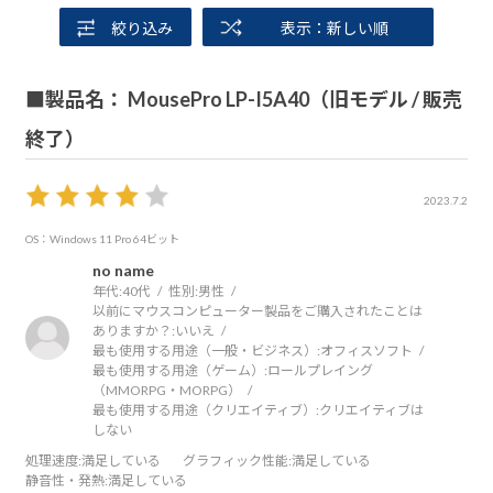
絞り込み
表示：新しい順
■製品名： MousePro LP-I5A40（旧モデル / 販売
終了）
2023.7.2
OS：Windows 11 Pro 64ビット
no name
年代:
40代
性別:
男性
以前にマウスコンピューター製品をご購入されたことは
ありますか？:
いいえ
最も使用する用途（一般・ビジネス）:
オフィスソフト
最も使用する用途（ゲーム）:
ロールプレイング
（MMORPG・MORPG）
最も使用する用途（クリエイティブ）:
クリエイティブは
しない
処理速度
:満足している
グラフィック性能
:満足している
静音性・発熱
:満足している