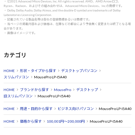
・ 🄫2021 Advanced Micro Devices, Inc. All rights reserved. AMD、AMD Arrowロゴ、
Ryzen、Radeon、およびその組み合わせは、Advanced Micro Devices、Inc.の商標です。
・ Dolby, Dolby Audio, Dolby Atmos, and the double-D symbol are trademarks of Dolby
Laboratories Licensing Corporation.
・ 記載されている製品名等は各社の登録商標あるいは商標です。
・ 当ページの掲載内容および価格は、在庫などの都合により予告無く変更または終了となる場
合があります。
・ 画像はイメージです。
カテゴリ
HOME
形状・タイプから探す
デスクトップパソコン
スリムパソコン
MousePro LP-I5A40
HOME
ブランドから探す
MousePro
デスクトップ
旧スリムパソコン
MousePro LP-I5A40
HOME
用途・目的から探す
ビジネス向けパソコン
MousePro LP-I5A40
HOME
価格から探す
100,001円～200,000円
MousePro LP-I5A40