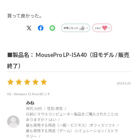
買って良かった。
参考になった
0
Like!
0
■製品名： MousePro LP-I5A40（旧モデル / 販売
終了）
2023.6.23
OS：Windows 11 Pro 64ビット
みね
年代:
50代
性別:
男性
以前にマウスコンピューター製品をご購入されたことは
ありますか？:
はい
最も使用する用途（一般・ビジネス）:
オフィスソフト
最も使用する用途（ゲーム）:
シミュレーション / ストラ
テジー