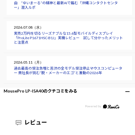
由 “ゆいまーる”の精神と最新AIで臨む「沖縄コンタクトセンタ
ー」潜入ルポ
2026.07.08（水）
実売2万円を切るリーズナブルな15.6型モバイルディスプレイ
「ProLite P1671HSC-B1J」実機レビュー 試して分かったメリット
と注意点
2026.05.11（月）
過去最高の受注急増と苦渋の全モデル受注停止――マウスコンピュータ
ー 軣社長が挑む“脱・メーカーのエゴ”と激動の2026年
MousePro LP-I5A40のクチコミをみる
レビュー