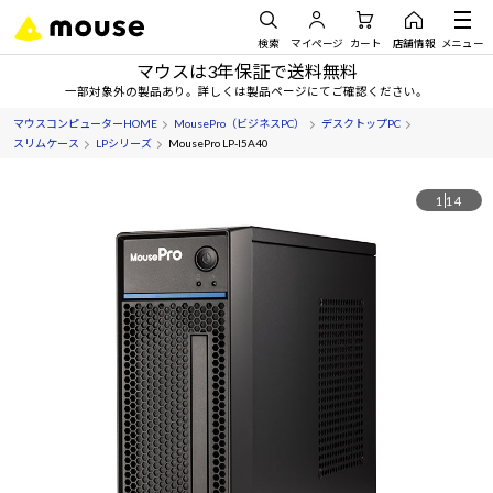
検索
マイページ
カート
店舗情報
メニュー
マウスは3年保証で送料無料
一部対象外の製品あり。詳しくは製品ページにてご確認ください。
マウスコンピューターHOME
MousePro（ビジネスPC）
デスクトップPC
スリムケース
LPシリーズ
MousePro LP-I5A40
1
14