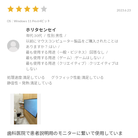
ん。
2023.6.23
OS：Windows 11 Pro 64ビット
ホリタセンセイ
年代:
30代
性別:
男性
以前にマウスコンピューター製品をご購入されたことは
ありますか？:
はい
最も使用する用途（一般・ビジネス）:
回答なし
最も使用する用途（ゲーム）:
ゲームはしない
最も使用する用途（クリエイティブ）:
クリエイティブは
しない
処理速度
:満足している
グラフィック性能
:満足している
静音性・発熱
:満足している
歯科医院で患者説明用のモニターに繋いで使用していま