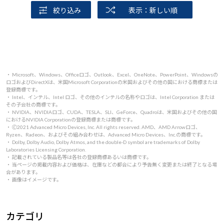
絞り込み
表示：新しい順
・ Microsoft、Windows、Officeロゴ、Outlook、Excel、OneNote、PowerPoint、Windowsの
ロゴおよびDirectXは、米国Microsoft Corporationの米国およびその他の国における商標または
登録商標です。
・ Intel、インテル、Intel ロゴ、その他のインテルの名称やロゴは、Intel Corporation または
その子会社の商標です。
・ NVIDIA、NVIDIAロゴ、CUDA、TESLA、SLI、GeForce、Quadroは、米国およびその他の国
におけるNVIDIA Corporationの登録商標または商標です。
・ 🄫2021 Advanced Micro Devices, Inc. All rights reserved. AMD、AMD Arrowロゴ、
Ryzen、Radeon、およびその組み合わせは、Advanced Micro Devices、Inc.の商標です。
・ Dolby, Dolby Audio, Dolby Atmos, and the double-D symbol are trademarks of Dolby
Laboratories Licensing Corporation.
・ 記載されている製品名等は各社の登録商標あるいは商標です。
・ 当ページの掲載内容および価格は、在庫などの都合により予告無く変更または終了となる場
合があります。
・ 画像はイメージです。
カテゴリ