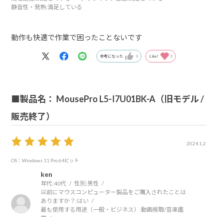
静音性・発熱
:満足している
動作も快適で作業で困ったことないです
参考になった
0
Like!
0
■製品名： MousePro L5-I7U01BK-A（旧モデル /
販売終了）
2024.1.2
OS：Windows 11 Pro 64ビット
ken
年代:
40代
性別:
男性
以前にマウスコンピューター製品をご購入されたことは
ありますか？:
はい
最も使用する用途（一般・ビジネス）:
動画視聴/音楽鑑