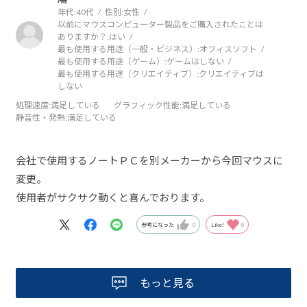
年代:
40代
性別:
女性
以前にマウスコンピューター製品をご購入されたことは
ありますか？:
はい
最も使用する用途（一般・ビジネス）:
オフィスソフト
最も使用する用途（ゲーム）:
ゲームはしない
最も使用する用途（クリエイティブ）:
クリエイティブは
しない
処理速度
:満足している
グラフィック性能
:満足している
静音性・発熱
:満足している
会社で使用するノートＰＣを別メーカーから今回マウスに
変更。
使用者がサクサク動くと喜んでおります。
参考になった
0
Like!
0
もっと見る