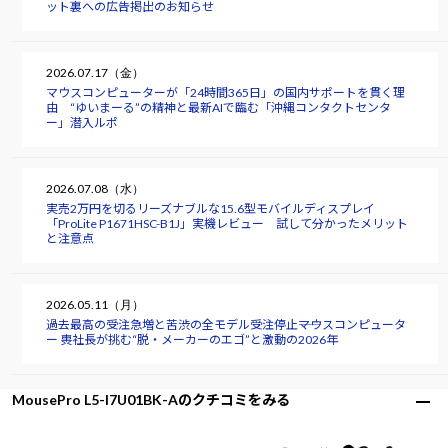
ット裏への広告掲出のお知らせ
2026.07.17（金）
マウスコンピューターが「24時間365日」の国内サポートを貫く理
由 “ゆいまーる”の精神と最新AIで臨む「沖縄コンタクトセンタ
ー」潜入ルポ
2026.07.08（水）
実売2万円を切るリーズナブルな15.6型モバイルディスプレイ
「ProLite P1671HSC-B1J」実機レビュー 試して分かったメリット
と注意点
2026.05.11（月）
過去最高の受注急増と苦渋の全モデル受注停止――マウスコンピュータ
ー 軣社長が挑む“脱・メーカーのエゴ”と激動の2026年
MousePro L5-I7U01BK-Aのクチコミをみる