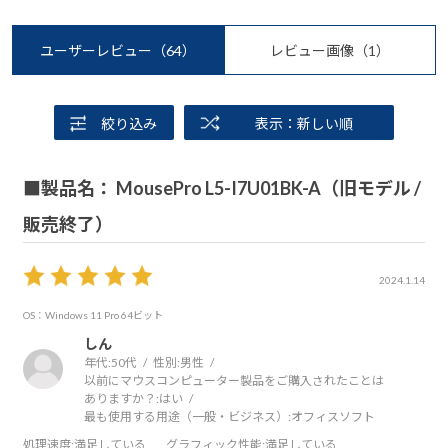
ユーザーレビュー
（64）
レビュー画像
（1）
絞り込み
表示：新しい順
■製品名： MousePro L5-I7U01BK-A（旧モデル /
販売終了）
2024.1.14
OS：Windows 11 Pro 64ビット
しん
年代:
50代
性別:
男性
以前にマウスコンピューター製品をご購入されたことは
ありますか？:
はい
最も使用する用途（一般・ビジネス）:
オフィスソフト
処理速度
:満足している
グラフィック性能
:満足している