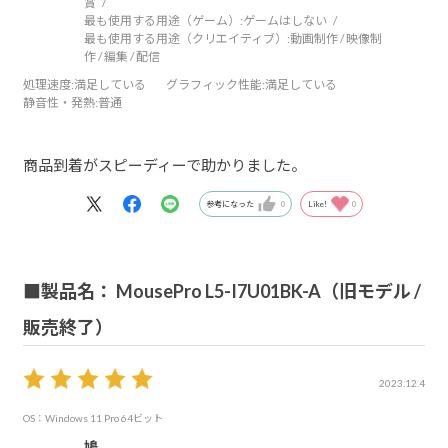
賞
最も使用する用途（ゲーム）:
ゲームはしない
最も使用する用途（クリエイティブ）:
動画制作 / 映像制
作 / 編集 / 配信
処理速度
:満足している
グラフィック性能
:満足している
静音性・発熱
:普通
商品到着がスピーディーで助かりました。
参考になった
0
Like!
0
■製品名： MousePro L5-I7U01BK-A（旧モデル /
販売終了）
2023.12.4
OS：Windows 11 Pro 64ビット
鳩