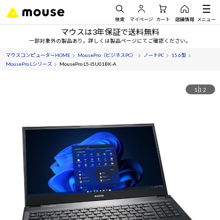
検索
マイページ
カート
店舗情報
メニュー
マウスは3年保証で送料無料
一部対象外の製品あり。詳しくは製品ページにてご確認ください。
マウスコンピューターHOME
MousePro（ビジネスPC）
ノートPC
15.6型
MousePro Lシリーズ
MousePro L5-I5U01BK-A
1
12