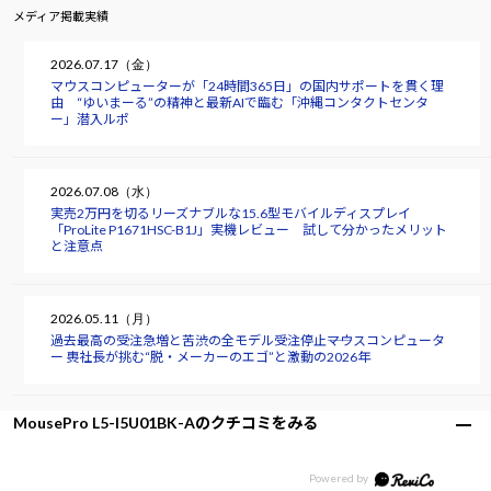
メディア掲載実績
2026.07.17（金）
マウスコンピューターが「24時間365日」の国内サポートを貫く理
由 “ゆいまーる”の精神と最新AIで臨む「沖縄コンタクトセンタ
ー」潜入ルポ
2026.07.08（水）
実売2万円を切るリーズナブルな15.6型モバイルディスプレイ
「ProLite P1671HSC-B1J」実機レビュー 試して分かったメリット
と注意点
2026.05.11（月）
過去最高の受注急増と苦渋の全モデル受注停止――マウスコンピュータ
ー 軣社長が挑む“脱・メーカーのエゴ”と激動の2026年
MousePro L5-I5U01BK-Aのクチコミをみる