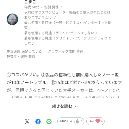
こまこ
年代:
50代
性別:
男性
以前にマウスコンピューター製品をご購入されたことは
ありますか？:
はい
最も使用する用途（一般・ビジネス）:
インターネット閲
覧
最も使用する用途（ゲーム）:
ゲームはしない
最も使用する用途（クリエイティブ）:
クリエイティブは
しない
処理速度
:満足している
グラフィック性能
:普通
静音性・発熱
:普通
①コスパがいい。②製品の信頼性も前回購入したノート型
が10年ノートラブル。③25年ほど前からPCを使っています
が、信頼できると信じていた大手メーカーは、4〜5年でハ
ード面のトラブルが現れる印象がある。の3点がマウスにし
た動機です。
続きを読む
最新の機種なのでサクサク動きます。自分で必要なソフト
をインストールする必要があるので、初心者は使いにくい
参考になった
0
Like!
0