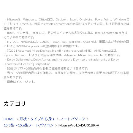
・ Microsoft、Windows、Officeロゴ、Outlook、Excel、OneNote、PowerPoint、Windowsの
ロゴおよびDirectXは、米国Microsoft Corporationの米国およびその他の国における商標または
登録商標です。
・ Intel、インテル、Intel ロゴ、その他のインテルの名称やロゴは、Intel Corporation または
その子会社の商標です。
・ NVIDIA、NVIDIAロゴ、CUDA、TESLA、SLI、GeForce、Quadroは、米国およびその他の国
におけるNVIDIA Corporationの登録商標または商標です。
・ 🄫2021 Advanced Micro Devices, Inc. All rights reserved. AMD、AMD Arrowロゴ、
Ryzen、Radeon、およびその組み合わせは、Advanced Micro Devices、Inc.の商標です。
・ Dolby, Dolby Audio, Dolby Atmos, and the double-D symbol are trademarks of Dolby
Laboratories Licensing Corporation.
・ 記載されている製品名等は各社の登録商標あるいは商標です。
・ 当ページの掲載内容および価格は、在庫などの都合により予告無く変更または終了となる場
合があります。
・ 画像はイメージです。
カテゴリ
HOME
形状・タイプから探す
ノートパソコン
15.3型～15.6型ノートパソコン
MousePro L5-I5U01BK-A