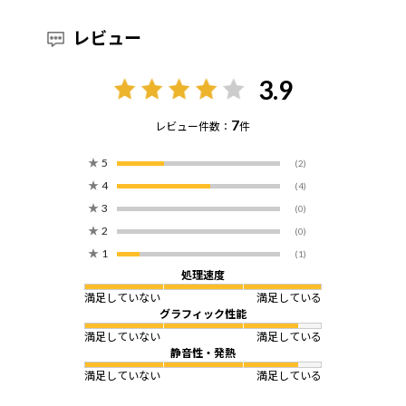
レビュー
3.9
7
レビュー件数：
件
★
5
(2)
★
4
(4)
★
3
(0)
★
2
(0)
★
1
(1)
処理速度
満足していない
満足している
グラフィック性能
満足していない
満足している
静音性・発熱
満足していない
満足している