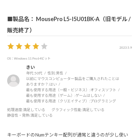
かもしれないけれど、一度も使うことのないソフトがプリ
インストールされてるPCよりも、自分でカスタマイズして
使う方が自分には向いていることも推しかな。
■製品名： MousePro L5-I5U01BK-A（旧モデル /
販売終了）
2023.5.9
OS：Windows 11 Pro 64ビット
きい
年代:
50代
性別:
男性
以前にマウスコンピューター製品をご購入されたことは
ありますか？:
はい
最も使用する用途（一般・ビジネス）:
オフィスソフト
最も使用する用途（ゲーム）:
ゲームはしない
最も使用する用途（クリエイティブ）:
プログラミング
処理速度
:満足している
グラフィック性能
:満足している
静音性・発熱
:満足している
キーボードのNumテンキー配列が通常と違うのが少し使い