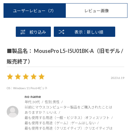
ユーザーレビュー
（7）
レビュー画像
絞り込み
表示：新しい順
■製品名： MousePro L5-I5U01BK-A（旧モデル /
販売終了）
2023.6.19
OS：Windows 11 Pro 64ビット
no name
年代:
30代
性別:
男性
以前にマウスコンピューター製品をご購入されたことは
ありますか？:
いいえ
最も使用する用途（一般・ビジネス）:
オフィスソフト
最も使用する用途（ゲーム）:
ゲームはしない
最も使用する用途（クリエイティブ）:
クリエイティブは