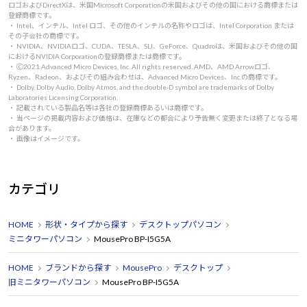
ロゴおよびDirectXは、米国Microsoft Corporationの米国およびその他の国における商標または
登録商標です。
・ Intel、インテル、Intel ロゴ、その他のインテルの名称やロゴは、Intel Corporation または
その子会社の商標です。
・ NVIDIA、NVIDIAロゴ、CUDA、TESLA、SLI、GeForce、Quadroは、米国およびその他の国
におけるNVIDIA Corporationの登録商標または商標です。
・ 🄫2021 Advanced Micro Devices, Inc. All rights reserved. AMD、AMD Arrowロゴ、
Ryzen、Radeon、およびその組み合わせは、Advanced Micro Devices、Inc.の商標です。
・ Dolby, Dolby Audio, Dolby Atmos, and the double-D symbol are trademarks of Dolby
Laboratories Licensing Corporation.
・ 記載されている製品名等は各社の登録商標あるいは商標です。
・ 当ページの掲載内容および価格は、在庫などの都合により予告無く変更または終了となる場
合があります。
・ 画像はイメージです。
カテゴリ
HOME
形状・タイプから探す
デスクトップパソコン
ミニタワーパソコン
MousePro BP-I5G5A
HOME
ブランドから探す
MousePro
デスクトップ
旧ミニタワーパソコン
MousePro BP-I5G5A