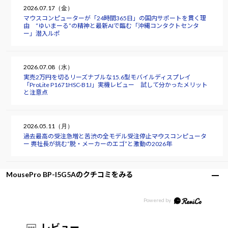
2026.07.17（金）
マウスコンピューターが「24時間365日」の国内サポートを貫く理
由 “ゆいまーる”の精神と最新AIで臨む「沖縄コンタクトセンタ
ー」潜入ルポ
2026.07.08（水）
実売2万円を切るリーズナブルな15.6型モバイルディスプレイ
「ProLite P1671HSC-B1J」実機レビュー 試して分かったメリット
と注意点
2026.05.11（月）
過去最高の受注急増と苦渋の全モデル受注停止――マウスコンピュータ
ー 軣社長が挑む“脱・メーカーのエゴ”と激動の2026年
MousePro BP-I5G5Aのクチコミをみる
レビュー