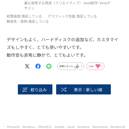
最も使用する用途（クリエイティブ）:
Web制作 / Webデ
他の機能を期待して★２つとしました。
ザイン
処理速度
:満足している
グラフィック性能
:満足している
静音性・発熱
:満足している
デザインもよく、ハードディスクの追加など、カスタマイ
ズもしやすく、とても使いやすいです。
動作音も非常に静かで、とてもよいです。
参考になった
0
Like!
0
絞り込み
表示：新しい順
・ Microsoft、Windows、Officeロゴ、Outlook、Excel、OneNote、PowerPoint、Windowsの