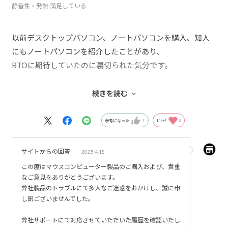
静音性・発熱
:満足している
以前デスクトップパソコン、ノートパソコンを購入、知人
にもノートパソコンを紹介したことがあり、
BTOに期待していたのに裏切られた気分です。
１）電源ボタンのLEDが点滅しているのはどうしてか、問
続きを読む
い合わせたら
「電源ボタンを短く押しした場合にスリープへ動作する可
参考になった
1
Like!
0
能性がございます。」
しかも、「基本的にはパソコン出荷時の状態でのご利用の
サイトからの回答
2025.4.18
ご案内」と言われました。
この度はマウスコンピューター製品のご購入および、貴重
自分で調べたらWindowsの電電の設定でスリープを設定し
なご意見をありがとうございます。
て、スリープモードに入ると
弊社製品のトラブルにて多大なご迷惑をおかけし、誠に申
し訳ございませんでした。
電源ボタンのLEDが点滅することが分かりました。
「基本的にはパソコン出荷時の状態でのご利用のご案内」
弊社サポートにて対応させていただいた履歴を確認いたし