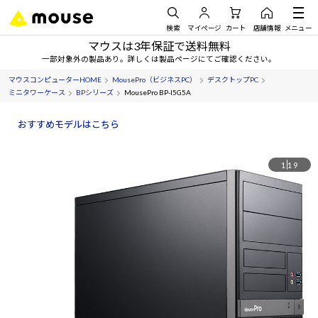
検索
マイページ
カート
店舗情報
メニュー
マウスは3年保証で送料無料
一部対象外の製品あり。詳しくは製品ページにてご確認ください。
マウスコンピューターHOME
MousePro（ビジネスPC）
デスクトップPC
ミニタワーケース
BPシリーズ
MousePro BP-I5G5A
おすすめモデルはこちら
1
19