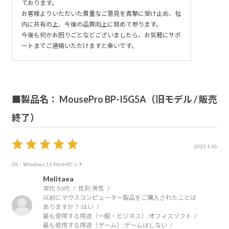
なら、
ております。
お客様よりいただいた貴重なご意見を真摯に受け止め、社
電源ボタンが点滅するという動作を製品の仕様として分か
内に共有の上、今後の品質向上に努めて参ります。
っていないとおかしいと思います。
今後も何かお困りごとなどございましたら、お気軽にサポ
ハードウェアマニュアルかスタートアップガイドに記載が
ートまでご連絡いただけますと幸いです。
あるべきだと考えます。
２．CyberLinkのScreenRecorder4をインストールしようと
■製品名： MousePro BP-I5G5A（旧モデル / 販売
してシリアルキーを入力しても
エラーになると問い合わせたら、エラーのスクリーンコピ
終了）
ーとシリアルキーの画像を送れと言われ、
送ったら「画像より、打ち間違えではないようでございま
2025.1.16
す」と言われました。
OS：Windows 11 Pro 64ビット
実際に実機でシリアルキーを入力してエラーになっている
Melitaea
のか調べるのが普通だと思います。
年代:
50代
性別:
男性
以前にマウスコンピューター製品をご購入されたことは
ありますか？:
はい
以上のように、BTOメーカと言えるのかという状態なの
最も使用する用途（一般・ビジネス）:
オフィスソフト
で、★１つでもいいかと思いましたが
最も使用する用途（ゲーム）:
ゲームはしない