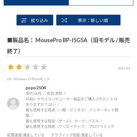
絞り込み
表示：新しい順
■製品名： MousePro BP-I5G5A（旧モデル / 販売
終了）
2025.4.4
OS：Windows 11 Pro 64ビット
popo2504
年代:
60代
性別:
男性
以前にマウスコンピューター製品をご購入されたことは
ありますか？:
はい
最も使用する用途（一般・ビジネス）:
インターネット閲
覧
最も使用する用途（ゲーム）:
カード / パズル
最も使用する用途（クリエイティブ）:
プログラミング
処理速度
:満足している
グラフィック性能
:満足している