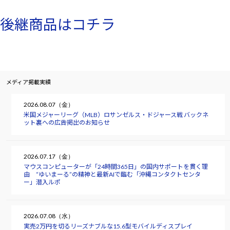
後継商品はコチラ
メディア掲載実績
2026.08.07（金）
米国メジャーリーグ（MLB）ロサンゼルス・ドジャース戦 バックネ
ット裏への広告掲出のお知らせ
2026.07.17（金）
マウスコンピューターが「24時間365日」の国内サポートを貫く理
由 “ゆいまーる”の精神と最新AIで臨む「沖縄コンタクトセンタ
ー」潜入ルポ
2026.07.08（水）
実売2万円を切るリーズナブルな15.6型モバイルディスプレイ