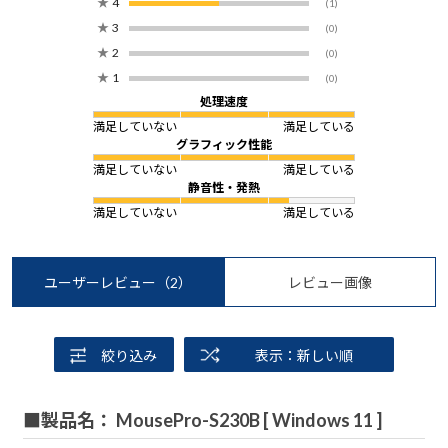
★
4
(1)
★
3
(0)
★
2
(0)
★
1
(0)
処理速度
満足していない
満足している
グラフィック性能
満足していない
満足している
静音性・発熱
満足していない
満足している
ユーザーレビュー
（2）
レビュー画像
絞り込み
表示：新しい順
■製品名： MousePro-S230B [ Windows 11 ]