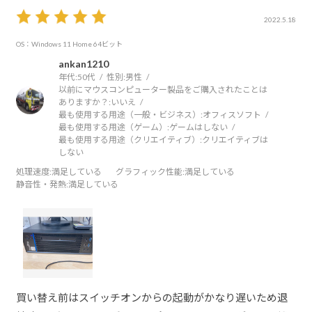
2022.5.18
OS：Windows 11 Home 64ビット
ankan1210
年代:
50代
性別:
男性
以前にマウスコンピューター製品をご購入されたことは
ありますか？:
いいえ
最も使用する用途（一般・ビジネス）:
オフィスソフト
最も使用する用途（ゲーム）:
ゲームはしない
最も使用する用途（クリエイティブ）:
クリエイティブは
しない
処理速度
:満足している
グラフィック性能
:満足している
静音性・発熱
:満足している
買い替え前はスイッチオンからの起動がかなり遅いため退