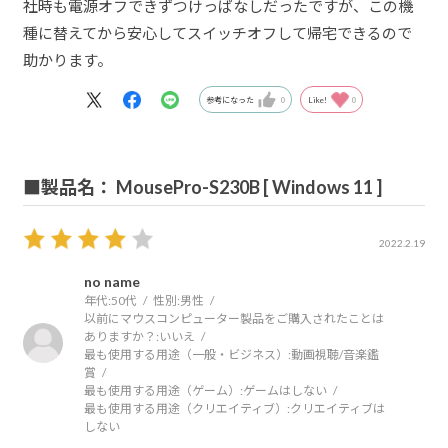
社時も電源オフできずつけっぱなしだったですが、この機
種に替えてから安心してスイッチオフして帰宅できるので
助かります。
参考になった
0
Like!
0
■製品名： MousePro-S230B [ Windows 11 ]
2022.2.19
no name
年代:
50代
性別:
男性
以前にマウスコンピューター製品をご購入されたことは
ありますか？:
いいえ
最も使用する用途（一般・ビジネス）:
動画視聴/音楽鑑
賞
最も使用する用途（ゲーム）:
ゲームはしない
最も使用する用途（クリエイティブ）:
クリエイティブは
しない