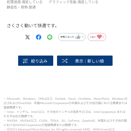
処理速度
:満足している
グラフィック性能
:満足している
静音性・発熱
:普通
さくさく動いて快適です。
参考になった
0
Like!
0
絞り込み
表示：新しい順
・ Microsoft、Windows、Officeロゴ、Outlook、Excel、OneNote、PowerPoint、Windowsの
ロゴおよびDirectXは、米国Microsoft Corporationの米国およびその他の国における商標または
登録商標です。
・ Intel、インテル、Intel ロゴ、その他のインテルの名称やロゴは、Intel Corporation または
その子会社の商標です。
・ NVIDIA、NVIDIAロゴ、CUDA、TESLA、SLI、GeForce、Quadroは、米国およびその他の国
におけるNVIDIA Corporationの登録商標または商標です。
・ 🄫2021 Advanced Micro Devices, Inc. All rights reserved. AMD、AMD Arrowロゴ、