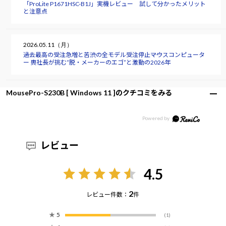
「ProLite P1671HSC-B1J」実機レビュー 試して分かったメリット
と注意点
2026.05.11（月）
過去最高の受注急増と苦渋の全モデル受注停止――マウスコンピュータ
ー 軣社長が挑む“脱・メーカーのエゴ”と激動の2026年
MousePro-S230B [ Windows 11 ]のクチコミをみる
レビュー
4.5
2
レビュー件数：
件
★
5
(1)