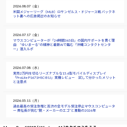
2026.08.07（金）
米国メジャーリーグ（MLB）ロサンゼルス・ドジャース戦 バックネ
ット裏への広告掲出のお知らせ
2026.07.17（金）
マウスコンピューターが「24時間365日」の国内サポートを貫く理
由 “ゆいまーる”の精神と最新AIで臨む「沖縄コンタクトセンタ
ー」潜入ルポ
2026.07.08（水）
実売2万円を切るリーズナブルな15.6型モバイルディスプレイ
「ProLite P1671HSC-B1J」実機レビュー 試して分かったメリット
と注意点
2026.05.11（月）
過去最高の受注急増と苦渋の全モデル受注停止――マウスコンピュータ
ー 軣社長が挑む“脱・メーカーのエゴ”と激動の2026年