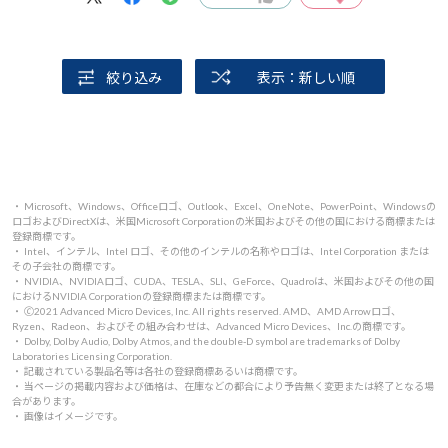
絞り込み
表示：新しい順
・ Microsoft、Windows、Officeロゴ、Outlook、Excel、OneNote、PowerPoint、Windowsの
ロゴおよびDirectXは、米国Microsoft Corporationの米国およびその他の国における商標または
登録商標です。
・ Intel、インテル、Intel ロゴ、その他のインテルの名称やロゴは、Intel Corporation または
その子会社の商標です。
・ NVIDIA、NVIDIAロゴ、CUDA、TESLA、SLI、GeForce、Quadroは、米国およびその他の国
におけるNVIDIA Corporationの登録商標または商標です。
・ 🄫2021 Advanced Micro Devices, Inc. All rights reserved. AMD、AMD Arrowロゴ、
Ryzen、Radeon、およびその組み合わせは、Advanced Micro Devices、Inc.の商標です。
・ Dolby, Dolby Audio, Dolby Atmos, and the double-D symbol are trademarks of Dolby
Laboratories Licensing Corporation.
・ 記載されている製品名等は各社の登録商標あるいは商標です。
・ 当ページの掲載内容および価格は、在庫などの都合により予告無く変更または終了となる場
合があります。
・ 画像はイメージです。