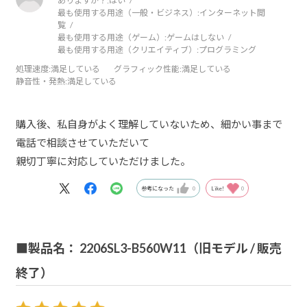
ありますか？:
はい
最も使用する用途（一般・ビジネス）:
インターネット閲
覧
最も使用する用途（ゲーム）:
ゲームはしない
最も使用する用途（クリエイティブ）:
プログラミング
処理速度
:満足している
グラフィック性能
:満足している
静音性・発熱
:満足している
購入後、私自身がよく理解していないため、細かい事まで
電話で相談させていただいて
親切丁寧に対応していただけました。
参考になった
0
Like!
0
■製品名： 2206SL3-B560W11（旧モデル / 販売
終了）