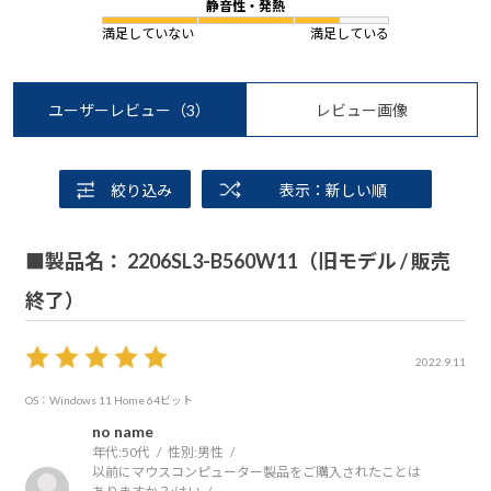
静音性・発熱
満足していない
満足している
ユーザーレビュー
（3）
レビュー画像
絞り込み
表示：新しい順
■製品名： 2206SL3-B560W11（旧モデル / 販売
終了）
2022.9.11
OS：Windows 11 Home 64ビット
no name
年代:
50代
性別:
男性
以前にマウスコンピューター製品をご購入されたことは