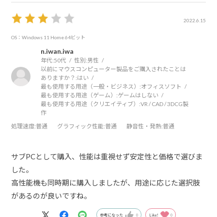
2022.6.15
OS：Windows 11 Home 64ビット
n.iwan.iwa
年代:
50代
性別:
男性
以前にマウスコンピューター製品をご購入されたことは
ありますか？:
はい
最も使用する用途（一般・ビジネス）:
オフィスソフト
最も使用する用途（ゲーム）:
ゲームはしない
最も使用する用途（クリエイティブ）:
VR / CAD / 3DCG製
作
処理速度
:普通
グラフィック性能
:普通
静音性・発熱
:普通
サブPCとして購入、性能は重視せず安定性と価格で選びま
した。
高性能機も同時期に購入しましたが、用途に応じた選択肢
があるのが良いですね。
参考になった
0
Like!
0