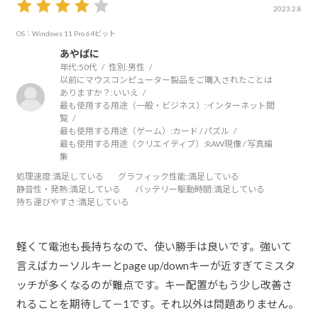
2023.2.8
OS：Windows 11 Pro 64ビット
あやぱに
年代:
50代
性別:
男性
以前にマウスコンピューター製品をご購入されたことは
ありますか？:
いいえ
最も使用する用途（一般・ビジネス）:
インターネット閲
覧
最も使用する用途（ゲーム）:
カード / パズル
最も使用する用途（クリエイティブ）:
RAW現像 / 写真編
集
処理速度
:満足している
グラフィック性能
:満足している
静音性・発熱
:満足している
バッテリー駆動時間
:満足している
持ち運びやすさ
:満足している
軽くて電池も長持ちなので、使い勝手は良いです。強いて
言えばカーソルキーとpage up/downキーが近すぎてミスタ
ッチが多くなるのが難点です。キー配置がもう少し改善さ
れることを期待して－1です。それ以外は問題ありません。