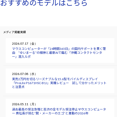
おすすめのモデルはこちら
メディア掲載実績
2026.07.17（金）
マウスコンピューターが「24時間365日」の国内サポートを貫く理
由 “ゆいまーる”の精神と最新AIで臨む「沖縄コンタクトセンタ
ー」潜入ルポ
2026.07.08（水）
実売2万円を切るリーズナブルな15.6型モバイルディスプレイ
「ProLite P1671HSC-B1J」実機レビュー 試して分かったメリット
と注意点
2026.05.11（月）
過去最高の受注急増と苦渋の全モデル受注停止――マウスコンピュータ
ー 軣社長が挑む“脱・メーカーのエゴ”と激動の2026年