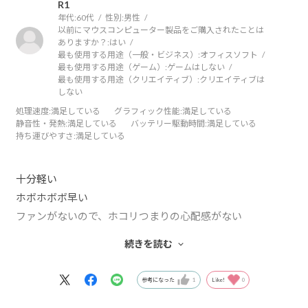
R1
年代:
60代
性別:
男性
以前にマウスコンピューター製品をご購入されたことは
ありますか？:
はい
最も使用する用途（一般・ビジネス）:
オフィスソフト
最も使用する用途（ゲーム）:
ゲームはしない
最も使用する用途（クリエイティブ）:
クリエイティブは
しない
処理速度
:満足している
グラフィック性能
:満足している
静音性・発熱
:満足している
バッテリー駆動時間
:満足している
持ち運びやすさ
:満足している
十分軽い
ホボホボボ早い
ファンがないので、ホコリつまりの心配感がない
バッチリーの持ちも、集中持続力と互角
続きを読む
チョットだけ、ロゴ位置サイズデザインが田舎クサイ
参考になった
1
Like!
0