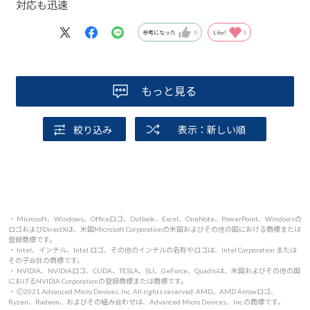
対応も迅速
参考になった
0
Like!
0
もっと見る
絞り込み
表示：新しい順
・ Microsoft、Windows、Officeロゴ、Outlook、Excel、OneNote、PowerPoint、Windowsの
ロゴおよびDirectXは、米国Microsoft Corporationの米国およびその他の国における商標または
登録商標です。
・ Intel、インテル、Intel ロゴ、その他のインテルの名称やロゴは、Intel Corporation または
その子会社の商標です。
・ NVIDIA、NVIDIAロゴ、CUDA、TESLA、SLI、GeForce、Quadroは、米国およびその他の国
におけるNVIDIA Corporationの登録商標または商標です。
・ 🄫2021 Advanced Micro Devices, Inc. All rights reserved. AMD、AMD Arrowロゴ、
Ryzen、Radeon、およびその組み合わせは、Advanced Micro Devices、Inc.の商標です。