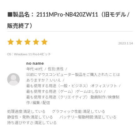
■製品名： 2111MPro-NB420ZW11（旧モデル /
販売終了）
2023.1.14
OS：Windows 11 Pro 64ビット
no name
年代:
40代
性別:
男性
以前にマウスコンピューター製品をご購入されたことは
ありますか？:
いいえ
最も使用する用途（一般・ビジネス）:
オフィスソフト
最も使用する用途（ゲーム）:
ゲームはしない
最も使用する用途（クリエイティブ）:
動画制作 / 映像制
作 / 編集 / 配信
処理速度
:満足している
グラフィック性能
:満足している
静音性・発熱
:満足している
バッテリー駆動時間
:満足している
持ち運びやすさ
:満足している