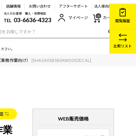
店舗情報
お問い合わせ
アフターサポート
法人様向け
法人のお客様 購入・見積相談
マイページ
カート
03-6636-4323
TEL
閲覧履歴
比較リスト
ください。
01（事務作業向け）
[SHA5A01B5B0AW101DECAL]
加
WEB販売価格
作業