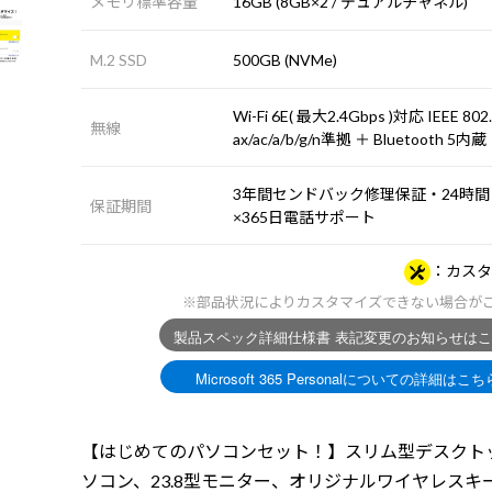
メモリ標準容量
16GB (8GB×2 / デュアルチャネル)
M.2 SSD
500GB (NVMe)
Wi-Fi 6E( 最大2.4Gbps )対応 IEEE 802
無線
ax/ac/a/b/g/n準拠 ＋ Bluetooth 5内蔵
3年間センドバック修理保証・24時間
保証期間
×365日電話サポート
カスタ
※部品状況によりカスタマイズできない場合が
【はじめてのパソコンセット！】スリム型デスクト
ソコン、23.8型モニター、オリジナルワイヤレスキ