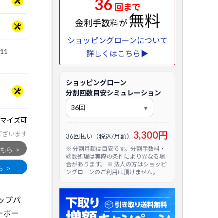
36
回まで
無料
金利手数料が
ショッピングローンについて
.11
詳しくはこちら▶
ショッピングローン
分割回数目安シミュレーション
マイズ可
3,300円
ございます
36回払い（税込/月額）
※ 分割月額は目安です。分割手数料・
端数処理は実際の条件により異なる場
合があります。 ※ 法人の方はショッピ
ングローンのご利用は頂けません。
ップパ
ーボー