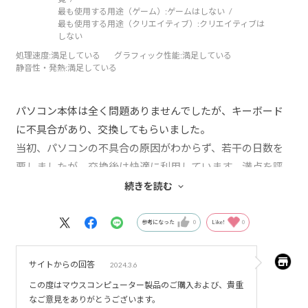
最も使用する用途（ゲーム）:
ゲームはしない
最も使用する用途（クリエイティブ）:
クリエイティブは
しない
処理速度
:満足している
グラフィック性能
:満足している
静音性・発熱
:満足している
パソコン本体は全く問題ありませんでしたが、キーボード
に不具合があり、交換してもらいました。
当初、パソコンの不具合の原因がわからず、若干の日数を
要しましたが、交換後は快適に利用しています。満点を評
価でもよかったのですが、何もなかったわけではないの
続きを読む
で、減点しました。
つけくわえますと、不具合がったときのサポート体制は行
参考になった
0
Like!
0
き届いていました。貴社からのパソコン購入は2度目となり
ますが、サポートセンターの支援がよかったことが購入の
サイトからの回答
2024.3.6
動機となりました。
この度はマウスコンピューター製品のご購入および、貴重
なご意見をありがとうございます。