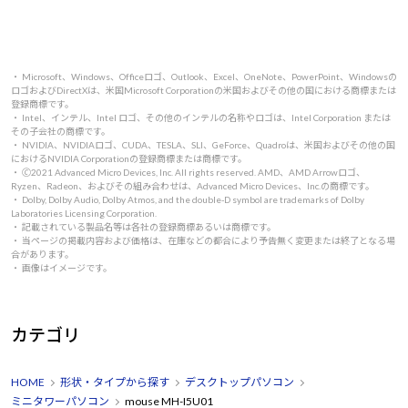
・ Microsoft、Windows、Officeロゴ、Outlook、Excel、OneNote、PowerPoint、Windowsの
ロゴおよびDirectXは、米国Microsoft Corporationの米国およびその他の国における商標または
登録商標です。
・ Intel、インテル、Intel ロゴ、その他のインテルの名称やロゴは、Intel Corporation または
その子会社の商標です。
・ NVIDIA、NVIDIAロゴ、CUDA、TESLA、SLI、GeForce、Quadroは、米国およびその他の国
におけるNVIDIA Corporationの登録商標または商標です。
・ 🄫2021 Advanced Micro Devices, Inc. All rights reserved. AMD、AMD Arrowロゴ、
Ryzen、Radeon、およびその組み合わせは、Advanced Micro Devices、Inc.の商標です。
・ Dolby, Dolby Audio, Dolby Atmos, and the double-D symbol are trademarks of Dolby
Laboratories Licensing Corporation.
・ 記載されている製品名等は各社の登録商標あるいは商標です。
・ 当ページの掲載内容および価格は、在庫などの都合により予告無く変更または終了となる場
合があります。
・ 画像はイメージです。
カテゴリ
HOME
形状・タイプから探す
デスクトップパソコン
ミニタワーパソコン
mouse MH-I5U01