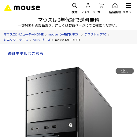
検索
マイページ
カート
店舗情報
メニュー
マウスは3年保証で送料無料
一部対象外の製品あり。詳しくは製品ページにてご確認ください。
マウスコンピューターHOME
mouse（一般向けPC）
デスクトップPC
ミニタワーケース
MHシリーズ
mouse MH-I5U01
後継モデルはこちら
1
15