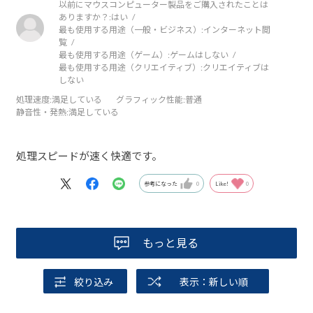
以前にマウスコンピューター製品をご購入されたことは
ありますか？:
はい
最も使用する用途（一般・ビジネス）:
インターネット閲
覧
最も使用する用途（ゲーム）:
ゲームはしない
最も使用する用途（クリエイティブ）:
クリエイティブは
しない
処理速度
:満足している
グラフィック性能
:普通
静音性・発熱
:満足している
処理スピードが速く快適です。
参考になった
0
Like!
0
もっと見る
絞り込み
表示：新しい順