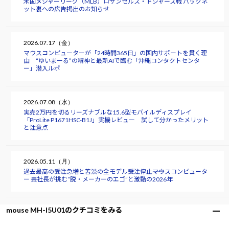
米国メジャーリーグ（MLB）ロサンゼルス・ドジャース戦 バックネ
ット裏への広告掲出のお知らせ
2026.07.17（金）
マウスコンピューターが「24時間365日」の国内サポートを貫く理
由 “ゆいまーる”の精神と最新AIで臨む「沖縄コンタクトセンタ
ー」潜入ルポ
2026.07.08（水）
実売2万円を切るリーズナブルな15.6型モバイルディスプレイ
「ProLite P1671HSC-B1J」実機レビュー 試して分かったメリット
と注意点
2026.05.11（月）
過去最高の受注急増と苦渋の全モデル受注停止――マウスコンピュータ
ー 軣社長が挑む“脱・メーカーのエゴ”と激動の2026年
mouse MH-I5U01のクチコミをみる