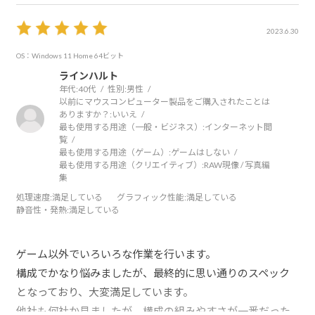
2023.6.30
OS：Windows 11 Home 64ビット
ラインハルト
年代:
40代
性別:
男性
以前にマウスコンピューター製品をご購入されたことは
ありますか？:
いいえ
最も使用する用途（一般・ビジネス）:
インターネット閲
覧
最も使用する用途（ゲーム）:
ゲームはしない
最も使用する用途（クリエイティブ）:
RAW現像 / 写真編
集
処理速度
:満足している
グラフィック性能
:満足している
静音性・発熱
:満足している
ゲーム以外でいろいろな作業を行います。
構成でかなり悩みましたが、最終的に思い通りのスペック
となっており、大変満足しています。
他社も何社か見ましたが、構成の組みやすさが一番だった