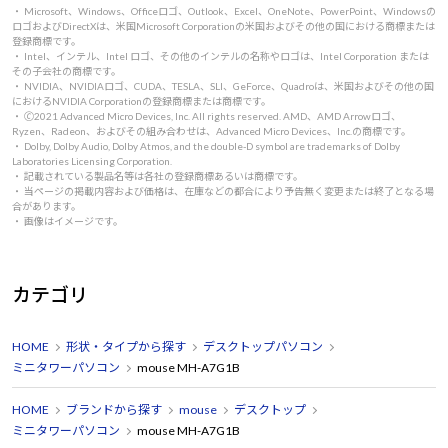
・ Microsoft、Windows、Officeロゴ、Outlook、Excel、OneNote、PowerPoint、Windowsの
ロゴおよびDirectXは、米国Microsoft Corporationの米国およびその他の国における商標または
登録商標です。
・ Intel、インテル、Intel ロゴ、その他のインテルの名称やロゴは、Intel Corporation または
その子会社の商標です。
・ NVIDIA、NVIDIAロゴ、CUDA、TESLA、SLI、GeForce、Quadroは、米国およびその他の国
におけるNVIDIA Corporationの登録商標または商標です。
・ 🄫2021 Advanced Micro Devices, Inc. All rights reserved. AMD、AMD Arrowロゴ、
Ryzen、Radeon、およびその組み合わせは、Advanced Micro Devices、Inc.の商標です。
・ Dolby, Dolby Audio, Dolby Atmos, and the double-D symbol are trademarks of Dolby
Laboratories Licensing Corporation.
・ 記載されている製品名等は各社の登録商標あるいは商標です。
・ 当ページの掲載内容および価格は、在庫などの都合により予告無く変更または終了となる場
合があります。
・ 画像はイメージです。
カテゴリ
HOME
形状・タイプから探す
デスクトップパソコン
ミニタワーパソコン
mouse MH-A7G1B
HOME
ブランドから探す
mouse
デスクトップ
ミニタワーパソコン
mouse MH-A7G1B