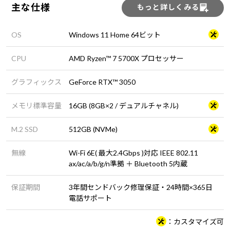
主な仕様
もっと詳しくみる
OS
Windows 11 Home 64ビット
CPU
AMD Ryzen™ 7 5700X プロセッサー
グラフィックス
GeForce RTX™ 3050
メモリ標準容量
16GB (8GB×2 / デュアルチャネル)
M.2 SSD
512GB (NVMe)
無線
Wi-Fi 6E( 最大2.4Gbps )対応 IEEE 802.11
ax/ac/a/b/g/n準拠 ＋ Bluetooth 5内蔵
保証期間
3年間センドバック修理保証・24時間×365日
電話サポート
カスタマイズ可