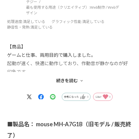
テジー
最も使用する用途（クリエイティブ）:
Web制作 / Webデ
ザイン
処理速度
:満足している
グラフィック性能
:満足している
静音性・発熱
:満足している
【商品】
ゲームと仕事、両用目的で購入しました。
起動が速く、快適に動作しており、作動音が静かなのが好
印象です。
【サービス】
続きを読む
選択の幅が広く、パソコンの構成をいろいろ考えるのが楽
しかったです。
参考になった
0
Like!
0
■製品名： mouse MH-A7G1B（旧モデル / 販売終
了）