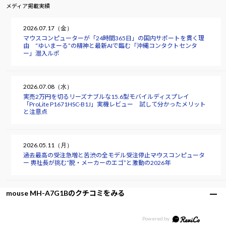
メディア掲載実績
2026.07.17（金）
マウスコンピューターが「24時間365日」の国内サポートを貫く理
由 “ゆいまーる”の精神と最新AIで臨む「沖縄コンタクトセンタ
ー」潜入ルポ
2026.07.08（水）
実売2万円を切るリーズナブルな15.6型モバイルディスプレイ
「ProLite P1671HSC-B1J」実機レビュー 試して分かったメリット
と注意点
2026.05.11（月）
過去最高の受注急増と苦渋の全モデル受注停止――マウスコンピュータ
ー 軣社長が挑む“脱・メーカーのエゴ”と激動の2026年
mouse MH-A7G1Bのクチコミをみる