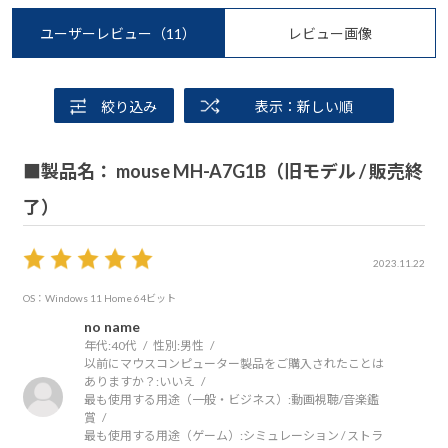
ユーザーレビュー
（11）
レビュー画像
絞り込み
表示：新しい順
■製品名： mouse MH-A7G1B（旧モデル / 販売終
了）
2023.11.22
OS：Windows 11 Home 64ビット
no name
年代:
40代
性別:
男性
以前にマウスコンピューター製品をご購入されたことは
ありますか？:
いいえ
最も使用する用途（一般・ビジネス）:
動画視聴/音楽鑑
賞
最も使用する用途（ゲーム）:
シミュレーション / ストラ