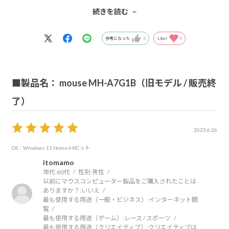
ので選びました。
続きを読む
周囲にPC購入で迷っている人がいたら、進めてたいと思い
ます。
参考になった
0
Like!
0
■製品名： mouse MH-A7G1B（旧モデル / 販売終
了）
2023.6.26
OS：Windows 11 Home 64ビット
itomamo
年代:
60代
性別:
男性
以前にマウスコンピューター製品をご購入されたことは
ありますか？:
いいえ
最も使用する用途（一般・ビジネス）:
インターネット閲
覧
最も使用する用途（ゲーム）:
レース / スポーツ
最も使用する用途（クリエイティブ）:
クリエイティブは