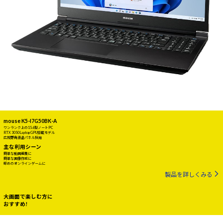
mouse K5-I7G50BK-A
ワンランク上の15.6型ノートPC
RTX 3050 Laptop GPU搭載モデル
広視野角液晶パネル採用
主な利用シーン
簡単な動画編集に
簡単な画像作成に
軽めのオンラインゲームに
製品を詳しくみる
大画面で楽しむ方に
おすすめ!