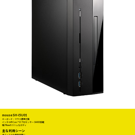
mouse SH-I5U01
キーボード・マウス標準付属
インテル® Core™ i5 プロセッサー 14400搭載
幅99mmのスリムなボディ
主な利用シーン
オフィスでの事務作業に