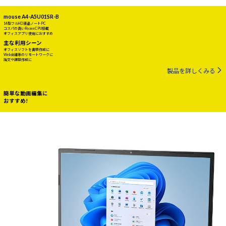
mouse A4-A5U01SR-B
14型フルHD液晶ノートPC
コスパの高いRyzen CPU搭載
オフィスアプリ使用におすすめ
主な利用シーン
オフィスソフトを書類作成に
Web会議等のリモートワークに
論文や課題作成に
製品を詳しくみる
簡単な動画編集に
おすすめ!