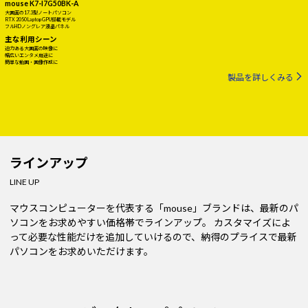
mouse K7-I7G50BK-A
大画面の17.3型ノートパソコン
RTX 2050 Laptop GPU搭載モデル
フルHDノングレア液晶パネル
主な利用シーン
迫力ある大画面の映像に
幅広いエンタメ用途に
簡単な動画・画像作成に
製品を詳しくみる
ラインアップ
LINE UP
マウスコンピューターを代表する「mouse」ブランドは、最新のパ
ソコンをお求めやすい価格帯でラインアップ。
カスタマイズによ
って必要な性能だけを追加していけるので、納得のプライスで最新
パソコンをお求めいただけます。