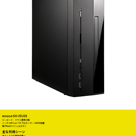
mouse SH-I5U01
キーボード・マウス標準付属
インテル® Core™ i5 プロセッサー 14400搭載
幅99mmのスリムなボディ
主な利用シーン
オフィスでの事務作業に