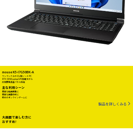
mouse K5-I7G50BK-A
ワンランク上の15.6型ノートPC
RTX 3050 Laptop GPU搭載モデル
広視野角液晶パネル採用
主な利用シーン
簡単な動画編集に
簡単な画像作成に
軽めのオンラインゲームに
製品を詳しくみる
大画面で楽しむ方に
おすすめ!