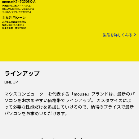
mouse K7-I7G50BK-A
大画面の17.3型ノートパソコン
RTX 2050 Laptop GPU搭載モデル
フルHDノングレア液晶パネル
主な利用シーン
迫力ある大画面の映像に
幅広いエンタメ用途に
簡単な動画・画像作成に
製品を詳しくみる
ラインアップ
LINE UP
マウスコンピューターを代表する「mouse」ブランドは、最新のパ
ソコンをお求めやすい価格帯でラインアップ。
カスタマイズによ
って必要な性能だけを追加していけるので、納得のプライスで最新
パソコンをお求めいただけます。