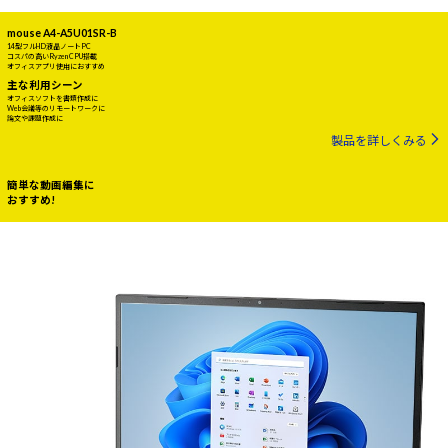
mouse A4-A5U01SR-B
14型フルHD液晶ノートPC
コスパの高いRyzen CPU搭載
オフィスアプリ使用におすすめ
主な利用シーン
オフィスソフトを書類作成に
Web会議等のリモートワークに
論文や課題作成に
製品を詳しくみる
簡単な動画編集に
おすすめ!