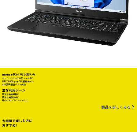
mouse K5-I7G50BK-A
ワンランク上の15.6型ノートPC
RTX 3050 Laptop GPU搭載モデル
広視野角液晶パネル採用
主な利用シーン
簡単な動画編集に
簡単な画像作成に
軽めのオンラインゲームに
製品を詳しくみる
大画面で楽しむ方に
おすすめ!