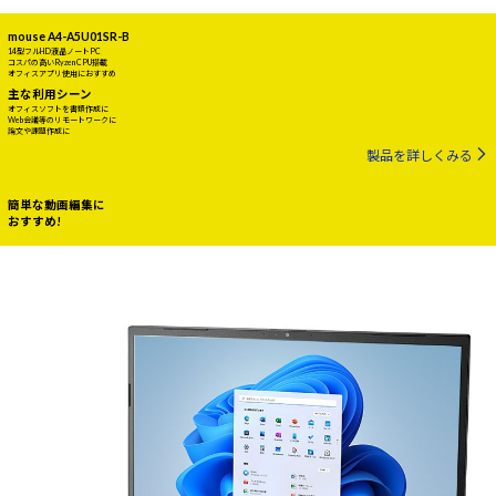
mouse A4-A5U01SR-B
14型フルHD液晶ノートPC
コスパの高いRyzen CPU搭載
オフィスアプリ使用におすすめ
主な利用シーン
オフィスソフトを書類作成に
Web会議等のリモートワークに
論文や課題作成に
製品を詳しくみる
簡単な動画編集に
おすすめ!