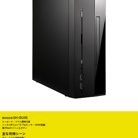
mouse SH-I5U01
キーボード・マウス標準付属
インテル® Core™ i5 プロセッサー 14400搭載
幅99mmのスリムなボディ
主な利用シーン
オフィスでの事務作業に