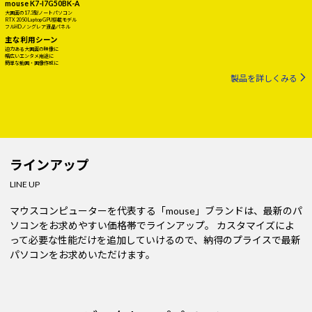
mouse K7-I7G50BK-A
大画面の17.3型ノートパソコン
RTX 2050 Laptop GPU搭載モデル
フルHDノングレア液晶パネル
主な利用シーン
迫力ある大画面の映像に
幅広いエンタメ用途に
簡単な動画・画像作成に
製品を詳しくみる
ラインアップ
LINE UP
マウスコンピューターを代表する「mouse」ブランドは、最新のパ
ソコンをお求めやすい価格帯でラインアップ。
カスタマイズによ
って必要な性能だけを追加していけるので、納得のプライスで最新
パソコンをお求めいただけます。