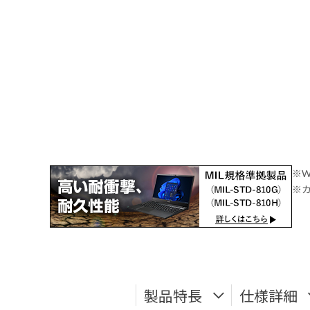
※W
※カ
製品特長
仕様詳細