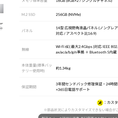
メモリ標準容量
16GB (8GB×2 / シングルチャネル)
M.2 SSD
256GB (NVMe)
14型 広視野角液晶パネル (ノングレア /
パネル
対応 / アスペクト比16:9)
Wi-Fi 6E( 最大2.4Gbps )対応 IEEE 802
無線
ax/ac/a/b/g/n準拠 ＋ Bluetooth 5内蔵
本体重量(標準バッ
約1.34kg
テリー使用時)
3年間センドバック修理保証・24時間
保証期間
×365日電話サポート
カスタ
※部品状況によりカスタマイズできない場合が