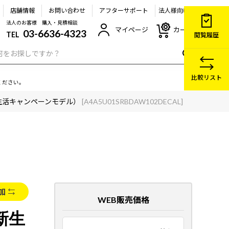
店舗情報
お問い合わせ
アフターサポート
法人様向け
法人のお客様 購入・見積相談
マイページ
カート
03-6636-4323
TEL
閲覧履歴
比較リスト
ください。
B（新生活キャンペーンモデル）
[A4A5U01SRBDAW102DECAL]
加
WEB販売価格
（新生