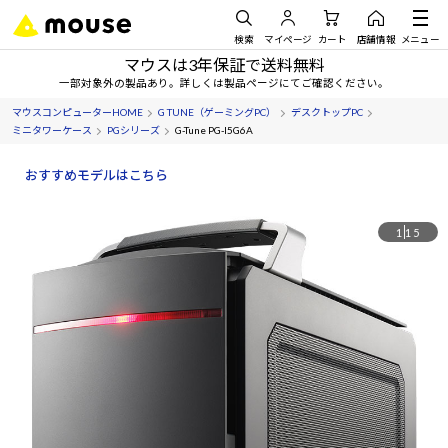
検索
マイページ
カート
店舗情報
メニュー
マウスは3年保証で送料無料
一部対象外の製品あり。詳しくは製品ページにてご確認ください。
マウスコンピューターHOME
G TUNE（ゲーミングPC）
デスクトップPC
ミニタワーケース
PGシリーズ
G-Tune PG-I5G6A
おすすめモデルはこちら
1
15