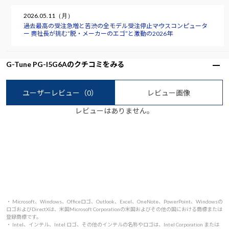
2026.05.11（月）
過去最高の受注急増と苦渋の全モデル受注停止――マウスコンピュータ
ー 軣社長が挑む“脱・メーカーのエゴ”と激動の2026年
G-Tune PG-I5G6Aのクチコミをみる
ユーザーレビュー
（0）
レビュー画像
レビューはありません。
・ Microsoft、Windows、Officeロゴ、Outlook、Excel、OneNote、PowerPoint、Windowsの
ロゴおよびDirectXは、米国Microsoft Corporationの米国およびその他の国における商標または
登録商標です。
・ Intel、インテル、Intel ロゴ、その他のインテルの名称やロゴは、Intel Corporation または