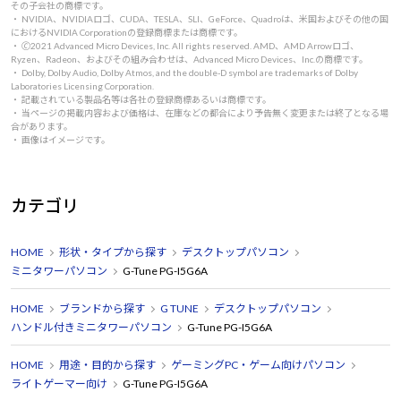
その子会社の商標です。
・ NVIDIA、NVIDIAロゴ、CUDA、TESLA、SLI、GeForce、Quadroは、米国およびその他の国
におけるNVIDIA Corporationの登録商標または商標です。
・ 🄫2021 Advanced Micro Devices, Inc. All rights reserved. AMD、AMD Arrowロゴ、
Ryzen、Radeon、およびその組み合わせは、Advanced Micro Devices、Inc.の商標です。
・ Dolby, Dolby Audio, Dolby Atmos, and the double-D symbol are trademarks of Dolby
Laboratories Licensing Corporation.
・ 記載されている製品名等は各社の登録商標あるいは商標です。
・ 当ページの掲載内容および価格は、在庫などの都合により予告無く変更または終了となる場
合があります。
・ 画像はイメージです。
カテゴリ
HOME
形状・タイプから探す
デスクトップパソコン
ミニタワーパソコン
G-Tune PG-I5G6A
HOME
ブランドから探す
G TUNE
デスクトップパソコン
ハンドル付きミニタワーパソコン
G-Tune PG-I5G6A
HOME
用途・目的から探す
ゲーミングPC・ゲーム向けパソコン
ライトゲーマー向け
G-Tune PG-I5G6A