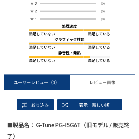
★
3
(0)
★
2
(0)
★
1
(0)
処理速度
満足していない
満足している
グラフィック性能
満足していない
満足している
静音性・発熱
満足していない
満足している
ユーザーレビュー
（3）
レビュー画像
絞り込み
表示：新しい順
■製品名： G-Tune PG-I5G6T（旧モデル / 販売終
了）