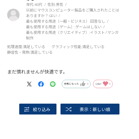
年代:
40代
性別:
男性
以前にマウスコンピューター製品をご購入されたことは
ありますか？:
はい
最も使用する用途（一般・ビジネス）:
回答なし
最も使用する用途（ゲーム）:
ゲームはしない
最も使用する用途（クリエイティブ）:
イラスト / マンガ
制作
処理速度
:満足している
グラフィック性能
:満足している
静音性・発熱
:満足している
まだ慣れませんが快適です。
参考になった
0
Like!
0
絞り込み
表示：新しい順