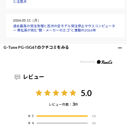
と注意点
2026.05.11（月）
過去最高の受注急増と苦渋の全モデル受注停止――マウスコンピュータ
ー 軣社長が挑む“脱・メーカーのエゴ”と激動の2026年
G-Tune PG-I5G6Tのクチコミをみる
レビュー
5.0
3
レビュー件数：
件
★
5
(3)
★
4
(0)