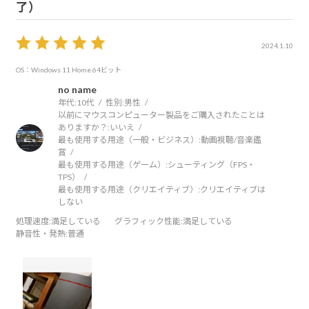
了）
2024.1.10
OS：Windows 11 Home 64ビット
no name
年代:
10代
性別:
男性
以前にマウスコンピューター製品をご購入されたことは
ありますか？:
いいえ
最も使用する用途（一般・ビジネス）:
動画視聴/音楽鑑
賞
最も使用する用途（ゲーム）:
シューティング（FPS・
TPS）
最も使用する用途（クリエイティブ）:
クリエイティブは
しない
処理速度
:満足している
グラフィック性能
:満足している
静音性・発熱
:普通