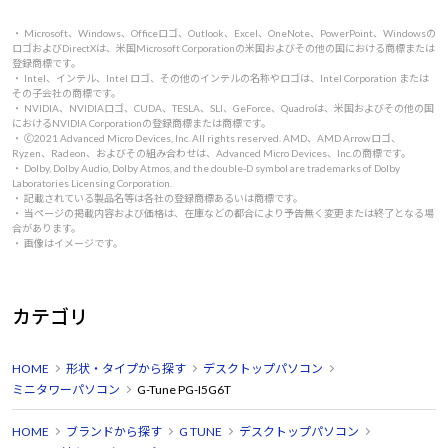
・ Microsoft、Windows、Officeロゴ、Outlook、Excel、OneNote、PowerPoint、Windowsの
ロゴおよびDirectXは、米国Microsoft Corporationの米国およびその他の国における商標または
登録商標です。
・ Intel、インテル、Intel ロゴ、その他のインテルの名称やロゴは、Intel Corporation または
その子会社の商標です。
・ NVIDIA、NVIDIAロゴ、CUDA、TESLA、SLI、GeForce、Quadroは、米国およびその他の国
におけるNVIDIA Corporationの登録商標または商標です。
・ 🄫2021 Advanced Micro Devices, Inc. All rights reserved. AMD、AMD Arrowロゴ、
Ryzen、Radeon、およびその組み合わせは、Advanced Micro Devices、Inc.の商標です。
・ Dolby, Dolby Audio, Dolby Atmos, and the double-D symbol are trademarks of Dolby
Laboratories Licensing Corporation.
・ 記載されている製品名等は各社の登録商標あるいは商標です。
・ 当ページの掲載内容および価格は、在庫などの都合により予告無く変更または終了となる場
合があります。
・ 画像はイメージです。
カテゴリ
HOME
形状・タイプから探す
デスクトップパソコン
ミニタワーパソコン
G-Tune PG-I5G6T
HOME
ブランドから探す
G TUNE
デスクトップパソコン