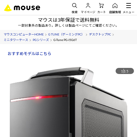
検索
マイページ
カート
店舗情報
メニュー
マウスは3年保証で送料無料
一部対象外の製品あり。詳しくは製品ページにてご確認ください。
マウスコンピューターHOME
G TUNE（ゲーミングPC）
デスクトップPC
ミニタワーケース
PGシリーズ
G-Tune PG-I5G6T
おすすめモデルはこちら
1
15