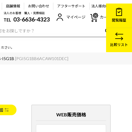
店舗情報
お問い合わせ
アフターサポート
法人様向け
法人のお客様 購入・見積相談
マイページ
カート
03-6636-4323
TEL
閲覧履歴
比較リスト
ください。
G-I5G1B
[PGI5G1BB6ACAW101DEC]
加
WEB販売価格