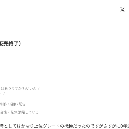
/ 販売終了）
はありますか？:
いいえ
ト
制作 / 編集 / 配信
音性・発熱
:満足している
時としてはかなり上位グレードの機種だったのですがさすがに8年