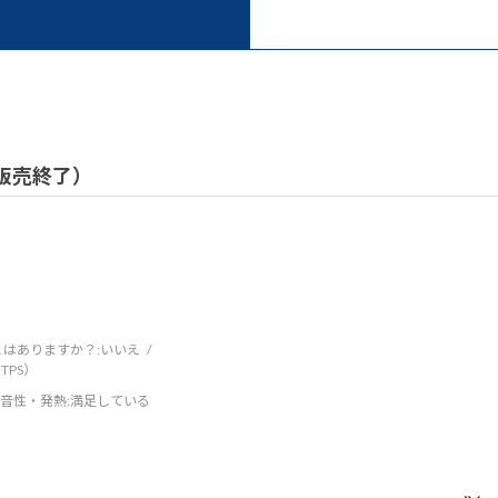
）
/ 販売終了）
はありますか？:
いいえ
TPS）
音性・発熱
:満足している