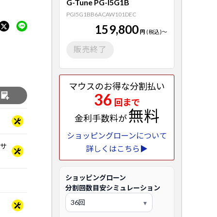
G-Tune PG-I5G1B
PGI5G1BB6ACAW101DEC
159,800
円
(税込)
～
販売終了
マウスのお得な分割払い
36
る
回まで
無料
金利手数料が
ショッピングローンについて
ッサ
詳しくはこちら▶
ショッピングローン
分割回数目安シミュレーション