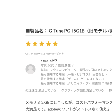
■製品名： G-Tune PG-I5G1B（旧モデル 
OS：Windows 11 Home 64ビット
studio9*7
年代:
50代
性別:
男性
以前にマウスコンピューター製品をご購入されたこと
最も使用する用途（一般・ビジネス）:
回答なし
最も使用する用途（ゲーム）:
ゲームはしない
最も使用する用途（クリエイティブ）:
動画制作 / 映像
処理速度
:満足している
グラフィック性能
:満足している
静
メモリ３２GBにしましたが、コストパフォーマン
大満足です。adobeのソフトがストレスなく使えま