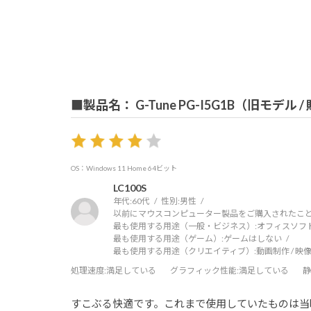
■製品名： G-Tune PG-I5G1B（旧モデル 
OS：Windows 11 Home 64ビット
LC100S
年代:
60代
性別:
男性
以前にマウスコンピューター製品をご購入されたこと
最も使用する用途（一般・ビジネス）:
オフィスソフ
最も使用する用途（ゲーム）:
ゲームはしない
最も使用する用途（クリエイティブ）:
動画制作 / 映像
処理速度
:満足している
グラフィック性能
:満足している
静
すこぶる快適です。これまで使用していたものは当