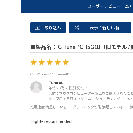
ユーザーレビュー
（25
絞り込み
表示：新しい順
■製品名： G-Tune PG-I5G1B（旧モデル 
OS：Windows 11 Home 64ビット
Tumruu
年代:
20代
性別:
男性
以前にマウスコンピューター製品をご購入されたこと
最も使用する用途（ゲーム）:
シューティング（FPS・
処理速度
:満足している
グラフィック性能
:満足している
静
Highly recommended