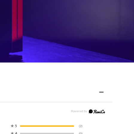
★
5
(2)
★
4
(0)