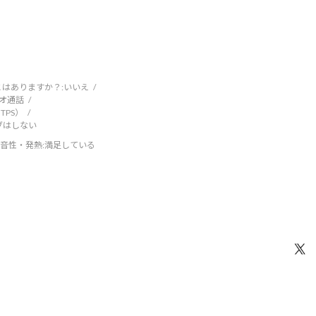
はありますか？:
いいえ
デオ通話
TPS）
ブはしない
音性・発熱
:満足している