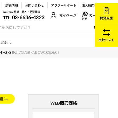
店舗情報
お問い合わせ
アフターサポート
法人様向け
法人のお客様 購入・見積相談
マイページ
カート
03-6636-4323
TEL
閲覧履歴
比較リスト
ください。
-I7G7S
[FZI7G7SB7ADCW103DEC]
加
WEB販売価格