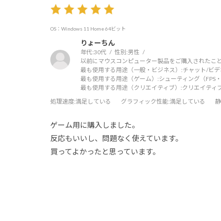
OS：Windows 11 Home 64ビット
りょーちん
年代:
30代
性別:
男性
以前にマウスコンピューター製品をご購入されたこと
最も使用する用途（一般・ビジネス）:
チャット/ビ
最も使用する用途（ゲーム）:
シューティング（FPS・
最も使用する用途（クリエイティブ）:
クリエイティ
処理速度
:満足している
グラフィック性能
:満足している
静
ゲーム用に購入しました。
反応もいいし、問題なく使えています。
買ってよかったと思っています。