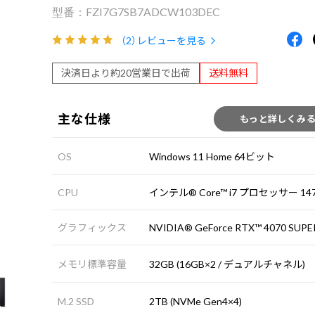
FZI7G7SB7ADCW103DEC
（2）
レビューを見る
決済日より約20営業日で出荷
送料無料
主な仕様
もっと詳しくみ
OS
Windows 11 Home 64ビット
CPU
インテル® Core™ i7 プロセッサー 147
グラフィックス
NVIDIA® GeForce RTX™ 4070 SUPE
メモリ標準容量
32GB (16GB×2 / デュアルチャネル)
M.2 SSD
2TB (NVMe Gen4×4)