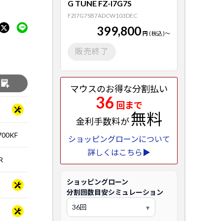
G TUNE FZ-I7G7S
FZI7G7SB7ADCW103DEC
399,800
円
(税込)
～
販売終了
る
マウスのお得な分割払い
36
回まで
無料
金利手数料が
00KF
ショッピングローンについて
詳しくはこちら▶
R
ショッピングローン
分割回数目安シミュレーション