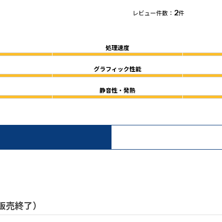
2
レビュー件数：
件
処理速度
グラフィック性能
静音性・発熱
/ 販売終了）