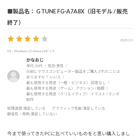
■製品名： G TUNE FG-A7A8X（旧モデル / 販売
終了）
2025.3.3
OS：Windows 11 Home 64ビット
かなおじ
年代:
30代
性別:
男性
以前にマウスコンピューター製品をご購入されたことは
ありますか？:
いいえ
最も使用する用途（一般・ビジネス）:
回答なし
最も使用する用途（ゲーム）:
アクション / 格闘
最も使用する用途（クリエイティブ）:
イラスト / マンガ
制作
処理速度
:満足している
グラフィック性能
:満足している
静音性・発熱
:満足していない
今まで使ってきたPCに比べていいものをと思い購入しまし