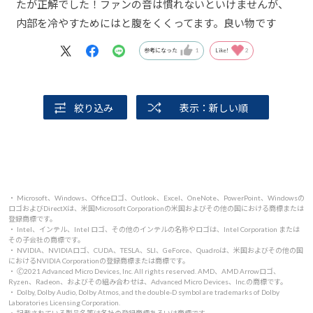
たが正解でした！ファンの音は慣れないといけませんが、
内部を冷やすためにはと腹をくくってます。良い物です
参考になった
1
Like!
2
絞り込み
表示：新しい順
・ Microsoft、Windows、Officeロゴ、Outlook、Excel、OneNote、PowerPoint、Windowsの
ロゴおよびDirectXは、米国Microsoft Corporationの米国およびその他の国における商標または
登録商標です。
・ Intel、インテル、Intel ロゴ、その他のインテルの名称やロゴは、Intel Corporation または
その子会社の商標です。
・ NVIDIA、NVIDIAロゴ、CUDA、TESLA、SLI、GeForce、Quadroは、米国およびその他の国
におけるNVIDIA Corporationの登録商標または商標です。
・ 🄫2021 Advanced Micro Devices, Inc. All rights reserved. AMD、AMD Arrowロゴ、
Ryzen、Radeon、およびその組み合わせは、Advanced Micro Devices、Inc.の商標です。
・ Dolby, Dolby Audio, Dolby Atmos, and the double-D symbol are trademarks of Dolby
Laboratories Licensing Corporation.
・ 記載されている製品名等は各社の登録商標あるいは商標です。