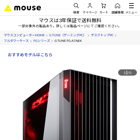
検索
マイページ
カート
店舗情報
メニュー
マウスは3年保証で送料無料
一部対象外の製品あり。詳しくは製品ページにてご確認ください。
マウスコンピューターHOME
G TUNE（ゲーミングPC）
デスクトップPC
フルタワーケース
FGシリーズ
G TUNE FG-A7A8X
おすすめモデルはこちら
1
20