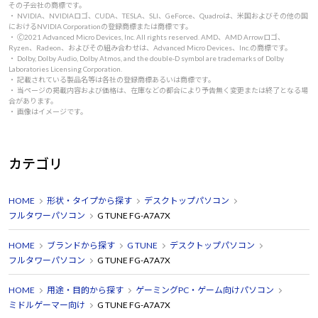
その子会社の商標です。
・ NVIDIA、NVIDIAロゴ、CUDA、TESLA、SLI、GeForce、Quadroは、米国およびその他の国
におけるNVIDIA Corporationの登録商標または商標です。
・ 🄫2021 Advanced Micro Devices, Inc. All rights reserved. AMD、AMD Arrowロゴ、
Ryzen、Radeon、およびその組み合わせは、Advanced Micro Devices、Inc.の商標です。
・ Dolby, Dolby Audio, Dolby Atmos, and the double-D symbol are trademarks of Dolby
Laboratories Licensing Corporation.
・ 記載されている製品名等は各社の登録商標あるいは商標です。
・ 当ページの掲載内容および価格は、在庫などの都合により予告無く変更または終了となる場
合があります。
・ 画像はイメージです。
カテゴリ
HOME
形状・タイプから探す
デスクトップパソコン
フルタワーパソコン
G TUNE FG-A7A7X
HOME
ブランドから探す
G TUNE
デスクトップパソコン
フルタワーパソコン
G TUNE FG-A7A7X
HOME
用途・目的から探す
ゲーミングPC・ゲーム向けパソコン
ミドルゲーマー向け
G TUNE FG-A7A7X