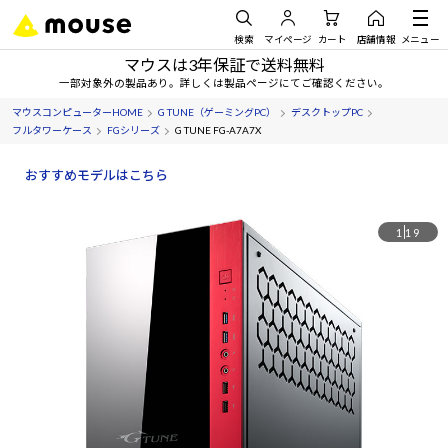
検索
マイページ
カート
店舗情報
メニュー
マウスは3年保証で送料無料
一部対象外の製品あり。詳しくは製品ページにてご確認ください。
マウスコンピューターHOME
G TUNE（ゲーミングPC）
デスクトップPC
フルタワーケース
FGシリーズ
G TUNE FG-A7A7X
おすすめモデルはこちら
1
19