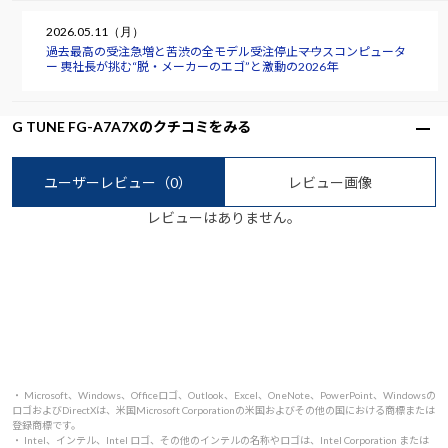
2026.05.11（月）
過去最高の受注急増と苦渋の全モデル受注停止――マウスコンピュータ
ー 軣社長が挑む“脱・メーカーのエゴ”と激動の2026年
G TUNE FG-A7A7Xのクチコミをみる
ユーザーレビュー
（0）
レビュー画像
レビューはありません。
・ Microsoft、Windows、Officeロゴ、Outlook、Excel、OneNote、PowerPoint、Windowsの
ロゴおよびDirectXは、米国Microsoft Corporationの米国およびその他の国における商標または
登録商標です。
・ Intel、インテル、Intel ロゴ、その他のインテルの名称やロゴは、Intel Corporation または