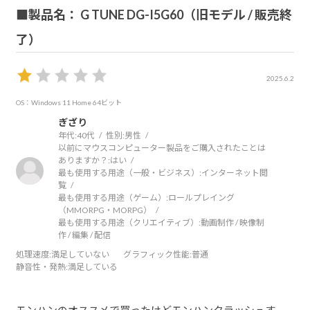
■製品名： G TUNE DG-I5G60（旧モデル / 販売終
了）
2025.6.2
OS：Windows 11 Home 64ビット
ぎざり
年代:
40代
性別:
男性
以前にマウスコンピューター製品をご購入されたことは
ありますか？:
はい
最も使用する用途（一般・ビジネス）:
インターネット閲
覧
最も使用する用途（ゲーム）:
ロールプレイング
（MMORPG・MORPG）
最も使用する用途（クリエイティブ）:
動画制作 / 映像制
作 / 編集 / 配信
処理速度
:満足していない
グラフィック性能
:普通
静音性・発熱
:満足している