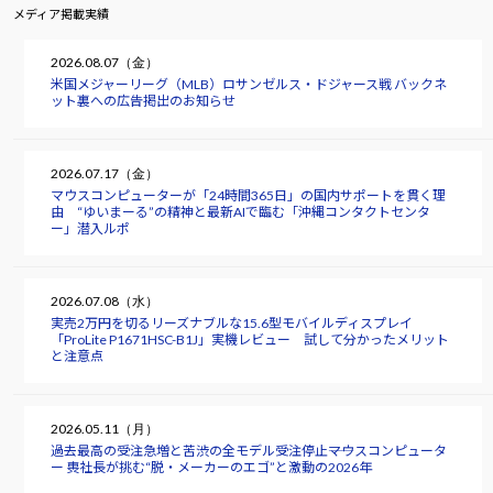
メディア掲載実績
2026.08.07（金）
米国メジャーリーグ（MLB）ロサンゼルス・ドジャース戦 バックネ
ット裏への広告掲出のお知らせ
2026.07.17（金）
マウスコンピューターが「24時間365日」の国内サポートを貫く理
由 “ゆいまーる”の精神と最新AIで臨む「沖縄コンタクトセンタ
ー」潜入ルポ
2026.07.08（水）
実売2万円を切るリーズナブルな15.6型モバイルディスプレイ
「ProLite P1671HSC-B1J」実機レビュー 試して分かったメリット
と注意点
2026.05.11（月）
過去最高の受注急増と苦渋の全モデル受注停止――マウスコンピュータ
ー 軣社長が挑む“脱・メーカーのエゴ”と激動の2026年