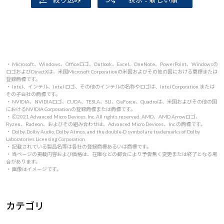
・ Microsoft、Windows、Officeロゴ、Outlook、Excel、OneNote、PowerPoint、Windowsの
ロゴおよびDirectXは、米国Microsoft Corporationの米国およびその他の国における商標または
登録商標です。
・ Intel、インテル、Intel ロゴ、その他のインテルの名称やロゴは、Intel Corporation または
その子会社の商標です。
・ NVIDIA、NVIDIAロゴ、CUDA、TESLA、SLI、GeForce、Quadroは、米国およびその他の国
におけるNVIDIA Corporationの登録商標または商標です。
・ 🄫2021 Advanced Micro Devices, Inc. All rights reserved. AMD、AMD Arrowロゴ、
Ryzen、Radeon、およびその組み合わせは、Advanced Micro Devices、Inc.の商標です。
・ Dolby, Dolby Audio, Dolby Atmos, and the double-D symbol are trademarks of Dolby
Laboratories Licensing Corporation.
・ 記載されている製品名等は各社の登録商標あるいは商標です。
・ 当ページの掲載内容および価格は、在庫などの都合により予告無く変更または終了となる場
合があります。
・ 画像はイメージです。
カテゴリ