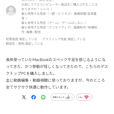
以前にマウスコンピューター製品をご購入されたことは
ありますか？:
いいえ
最も使用する用途（一般・ビジネス）:
動画視聴/音楽鑑
賞
最も使用する用途（ゲーム）:
ゲームはしない
最も使用する用途（クリエイティブ）:
動画制作 / 映像制
作 / 編集 / 配信
処理速度
:満足している
グラフィック性能
:満足している
静音性・発熱
:満足している
長年使っていたMacBookのスペック不足を感じるようにな
ってきた、かつ挙動が怪しくなってきたので、こちらのデス
クトップPCを購入しました。
主に動画編集・動画視聴に使っておりますが、今のところ
全てサクサク快適に動作しています。
参考になった
0
Like!
0