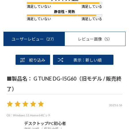
満足していない
満足している
静音性・発熱
満足していない
満足している
ユーザーレビュー
（27）
レビュー画像
（5）
絞り込み
表示：新しい順
■製品名： G TUNE DG-I5G60（旧モデル / 販売終
了）
2025.6.16
OS：Windows 11 Home 64ビット
デスクトップPC初心者
年代:
20代
性別:
女性