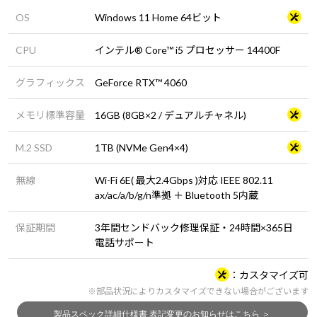
OS
Windows 11 Home 64ビット
CPU
インテル® Core™ i5 プロセッサー 14400F
グラフィックス
GeForce RTX™ 4060
メモリ標準容量
16GB (8GB×2 / デュアルチャネル)
M.2 SSD
1TB (NVMe Gen4×4)
無線
Wi-Fi 6E( 最大2.4Gbps )対応 IEEE 802.11
ax/ac/a/b/g/n準拠 ＋ Bluetooth 5内蔵
保証期間
3年間センドバック修理保証・24時間×365日
電話サポート
カスタマイズ可
※部品状況によりカスタマイズできない場合がございます