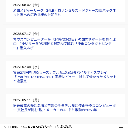
2026.08.07（金）
米国メジャーリーグ（MLB）ロサンゼルス・ドジャース戦 バックネ
ット裏への広告掲出のお知らせ
2026.07.17（金）
マウスコンピューターが「24時間365日」の国内サポートを貫く理
由 “ゆいまーる”の精神と最新AIで臨む「沖縄コンタクトセンタ
ー」潜入ルポ
2026.07.08（水）
実売2万円を切るリーズナブルな15.6型モバイルディスプレイ
「ProLite P1671HSC-B1J」実機レビュー 試して分かったメリット
と注意点
2026.05.11（月）
過去最高の受注急増と苦渋の全モデル受注停止――マウスコンピュータ
ー 軣社長が挑む“脱・メーカーのエゴ”と激動の2026年
G TUNE DG-A7A60のクチコミをみる