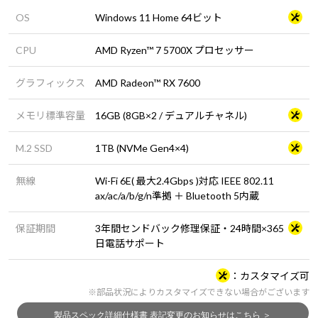
OS
Windows 11 Home 64ビット
CPU
AMD Ryzen™ 7 5700X プロセッサー
グラフィックス
AMD Radeon™ RX 7600
メモリ標準容量
16GB (8GB×2 / デュアルチャネル)
M.2 SSD
1TB (NVMe Gen4×4)
無線
Wi-Fi 6E( 最大2.4Gbps )対応 IEEE 802.11
ax/ac/a/b/g/n準拠 ＋ Bluetooth 5内蔵
保証期間
3年間センドバック修理保証・24時間×365
日電話サポート
カスタマイズ可
※部品状況によりカスタマイズできない場合がございます