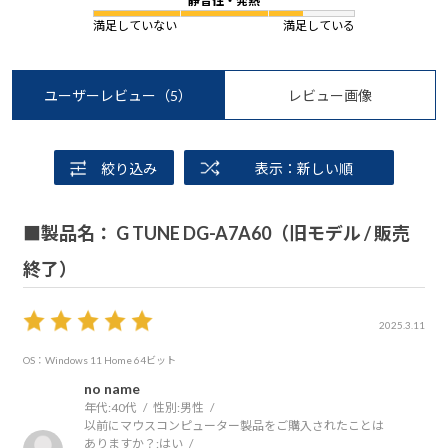
静音性・発熱
満足していない
満足している
ユーザーレビュー
（5）
レビュー画像
絞り込み
表示：新しい順
■製品名： G TUNE DG-A7A60（旧モデル / 販売
終了）
2025.3.11
OS：Windows 11 Home 64ビット
no name
年代:
40代
性別:
男性
以前にマウスコンピューター製品をご購入されたことは
ありますか？:
はい