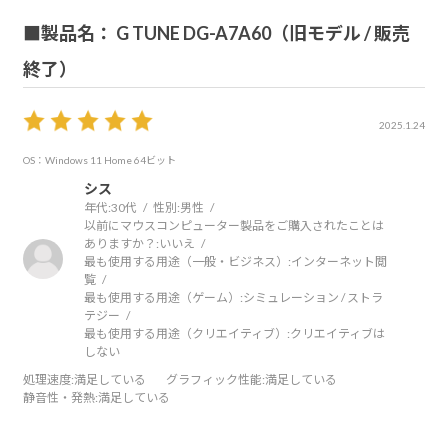
■製品名： G TUNE DG-A7A60（旧モデル / 販売
終了）
2025.1.24
OS：Windows 11 Home 64ビット
シス
年代:
30代
性別:
男性
以前にマウスコンピューター製品をご購入されたことは
ありますか？:
いいえ
最も使用する用途（一般・ビジネス）:
インターネット閲
覧
最も使用する用途（ゲーム）:
シミュレーション / ストラ
テジー
最も使用する用途（クリエイティブ）:
クリエイティブは
しない
処理速度
:満足している
グラフィック性能
:満足している
静音性・発熱
:満足している