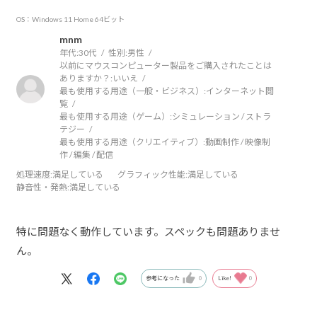
OS：Windows 11 Home 64ビット
mnm
年代:
30代
性別:
男性
以前にマウスコンピューター製品をご購入されたことは
ありますか？:
いいえ
最も使用する用途（一般・ビジネス）:
インターネット閲
覧
最も使用する用途（ゲーム）:
シミュレーション / ストラ
テジー
最も使用する用途（クリエイティブ）:
動画制作 / 映像制
作 / 編集 / 配信
処理速度
:満足している
グラフィック性能
:満足している
静音性・発熱
:満足している
特に問題なく動作しています。スペックも問題ありませ
ん。
参考になった
0
Like!
0