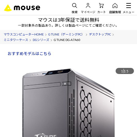
検索
マイページ
カート
店舗情報
メニュー
マウスは3年保証で送料無料
一部対象外の製品あり。詳しくは製品ページにてご確認ください。
マウスコンピューターHOME
G TUNE（ゲーミングPC）
デスクトップPC
ミニタワーケース
DGシリーズ
G TUNE DG-A7A60
おすすめモデルはこちら
1
15