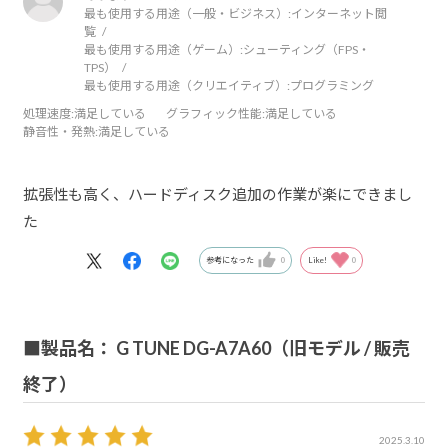
最も使用する用途（一般・ビジネス）:
インターネット閲
覧
最も使用する用途（ゲーム）:
シューティング（FPS・
TPS）
最も使用する用途（クリエイティブ）:
プログラミング
処理速度
:満足している
グラフィック性能
:満足している
静音性・発熱
:満足している
拡張性も高く、ハードディスク追加の作業が楽にできまし
た
参考になった
0
Like!
0
■製品名： G TUNE DG-A7A60（旧モデル / 販売
終了）
2025.3.10