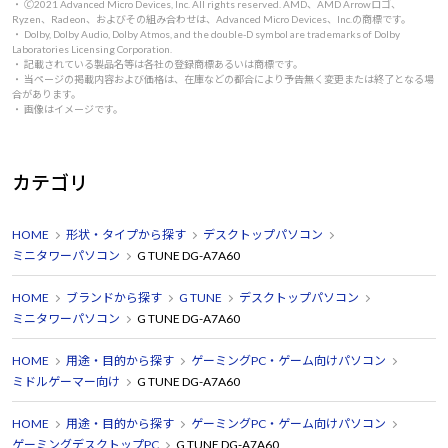
・ 🄫2021 Advanced Micro Devices, Inc. All rights reserved. AMD、AMD Arrowロゴ、
Ryzen、Radeon、およびその組み合わせは、Advanced Micro Devices、Inc.の商標です。
・ Dolby, Dolby Audio, Dolby Atmos, and the double-D symbol are trademarks of Dolby
Laboratories Licensing Corporation.
・ 記載されている製品名等は各社の登録商標あるいは商標です。
・ 当ページの掲載内容および価格は、在庫などの都合により予告無く変更または終了となる場
合があります。
・ 画像はイメージです。
カテゴリ
HOME
形状・タイプから探す
デスクトップパソコン
ミニタワーパソコン
G TUNE DG-A7A60
HOME
ブランドから探す
G TUNE
デスクトップパソコン
ミニタワーパソコン
G TUNE DG-A7A60
HOME
用途・目的から探す
ゲーミングPC・ゲーム向けパソコン
ミドルゲーマー向け
G TUNE DG-A7A60
HOME
用途・目的から探す
ゲーミングPC・ゲーム向けパソコン
ゲーミングデスクトップPC
G TUNE DG-A7A60