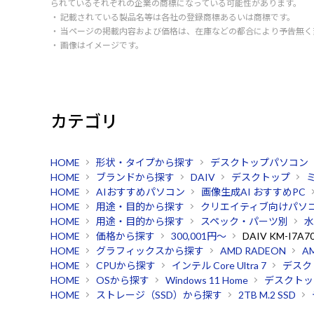
られているそれぞれの企業の商標になっている可能性があります。
・ 記載されている製品名等は各社の登録商標あるいは商標です。
・ 当ページの掲載内容および価格は、在庫などの都合により予告無
・ 画像はイメージです。
カテゴリ
HOME
形状・タイプから探す
デスクトップパソコン
HOME
ブランドから探す
DAIV
デスクトップ
HOME
AIおすすめパソコン
画像生成AI おすすめPC
HOME
用途・目的から探す
クリエイティブ向けパソ
HOME
用途・目的から探す
スペック・パーツ別
水
HOME
価格から探す
300,001円～
DAIV KM-I7A7
HOME
グラフィックスから探す
AMD RADEON
AM
HOME
CPUから探す
インテル Core Ultra 7
デスク
HOME
OSから探す
Windows 11 Home
デスクトッ
HOME
ストレージ（SSD）から探す
2TB M.2 SSD