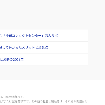
臨む「沖縄コンタクトセンター」潜入ルポ
ュー 試して分かったメリットと注意点
激動の2026年
vices、Inc.の商標です。
orporation の商標および/または登録商標です。その他の社名と製品名は、それらが関連付け