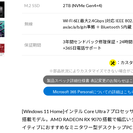
M.2 SSD
2TB (NVMe Gen4×4)
Wi-Fi 6E( 最大2.4Gbps )対応 IEEE 802
無線
ax/ac/a/b/g/n準拠 ＋ Bluetooth 5内蔵
3年間センドバック修理保証・24時間
保証期間
×365日電話サポート
カスタ
※部品状況によりカスタマイズできない場合が
[Windows 11 Home]インテル Core Ultra 7 プロセッ
搭載モデル。AMD RADEON RX 9070 搭載で幅広
イティブにおすすめなミニタワー型デスクトップPC