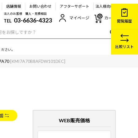
店舗情報
お問い合わせ
アフターサポート
法人様向け
法人のお客様 購入・見積相談
マイページ
カート
03-6636-4323
TEL
閲覧履歴
比較リスト
ください。
7A70
[KMI7A70B8AFDW101DEC]
加
WEB販売価格