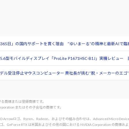
365日」の国内サポートを貫く理由 “ゆいまーる”の精神と最新AIで
6型モバイルディスプレイ「ProLite P1671HSC-B1J」実機レビ
ル受注停止――マウスコンピューター 軣社長が挑む“脱・メーカーのエゴ”と
tionにおける商標または登録商標です。
l Corporation またはその子会社の商標です。
rved. AMD、AMD Arrowロゴ、Ryzen、Radeon、およびその組み合わせは、Advanced Micro De
d. NVIDIA、NVIDIA ロゴ、GeForce RTX は米国およびその他の国における NVIDIA C