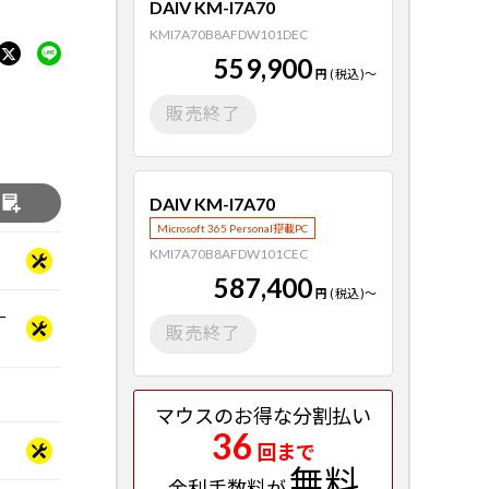
DAIV KM-I7A70
KMI7A70B8AFDW101DEC
559,900
円
(税込)
～
販売終了
DAIV KM-I7A70
る
Microsoft 365 Personal搭載PC
KMI7A70B8AFDW101CEC
587,400
円
(税込)
～
ー
販売終了
マウスのお得な分割払い
36
回まで
無料
金利手数料が