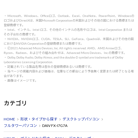
・ Microsoft、Windows、Officeロゴ、Outlook、Excel、OneNote、PowerPoint、Windowsの
ロゴおよびDirectXは、米国Microsoft Corporationの米国およびその他の国における商標または
登録商標です。
・ Intel、インテル、Intel ロゴ、その他のインテルの名称やロゴは、Intel Corporation または
その子会社の商標です。
・ NVIDIA、NVIDIAロゴ、CUDA、TESLA、SLI、GeForce、Quadroは、米国およびその他の国
におけるNVIDIA Corporationの登録商標または商標です。
・ 🄫2021 Advanced Micro Devices, Inc. All rights reserved. AMD、AMD Arrowロゴ、
Ryzen、Radeon、およびその組み合わせは、Advanced Micro Devices、Inc.の商標です。
・ Dolby, Dolby Audio, Dolby Atmos, and the double-D symbol are trademarks of Dolby
Laboratories Licensing Corporation.
・ 記載されている製品名等は各社の登録商標あるいは商標です。
・ 当ページの掲載内容および価格は、在庫などの都合により予告無く変更または終了となる場
合があります。
・ 画像はイメージです。
カテゴリ
HOME
形状・タイプから探す
デスクトップパソコン
フルタワーパソコン
DAIV FX-I7G7A