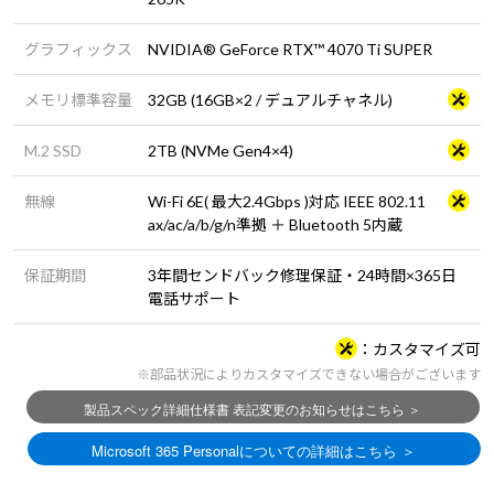
グラフィックス
NVIDIA® GeForce RTX™ 4070 Ti SUPER
メモリ標準容量
32GB (16GB×2 / デュアルチャネル)
M.2 SSD
2TB (NVMe Gen4×4)
無線
Wi-Fi 6E( 最大2.4Gbps )対応 IEEE 802.11
ax/ac/a/b/g/n準拠 ＋ Bluetooth 5内蔵
保証期間
3年間センドバック修理保証・24時間×365日
電話サポート
カスタマイズ可
※部品状況によりカスタマイズできない場合がございます