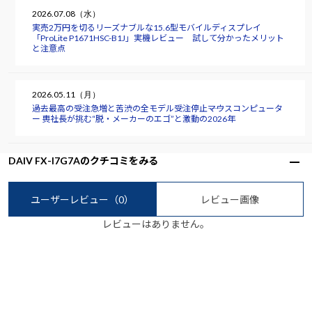
2026.07.08（水）
実売2万円を切るリーズナブルな15.6型モバイルディスプレイ
「ProLite P1671HSC-B1J」実機レビュー 試して分かったメリット
と注意点
2026.05.11（月）
過去最高の受注急増と苦渋の全モデル受注停止――マウスコンピュータ
ー 軣社長が挑む“脱・メーカーのエゴ”と激動の2026年
DAIV FX-I7G7Aのクチコミをみる
ユーザーレビュー
（0）
レビュー画像
レビューはありません。