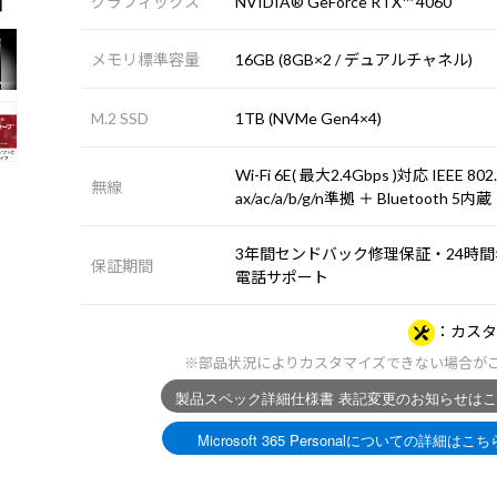
グラフィックス
NVIDIA® GeForce RTX™ 4060
メモリ標準容量
16GB (8GB×2 / デュアルチャネル)
M.2 SSD
1TB (NVMe Gen4×4)
Wi-Fi 6E( 最大2.4Gbps )対応 IEEE 802
無線
ax/ac/a/b/g/n準拠 ＋ Bluetooth 5内蔵
3年間センドバック修理保証・24時間×
保証期間
電話サポート
カスタ
※部品状況によりカスタマイズできない場合が