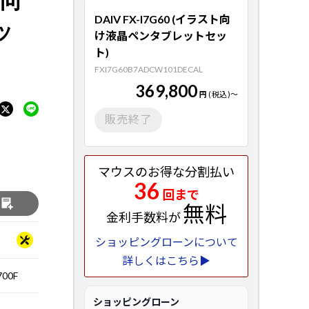
DAIV FX-I7G60 (イラスト向
ッ
け液晶ペンタブレットセッ
ト)
FXI7G60B7ADCW101DECAL
369,800
円
(税込)
～
販売終了
マウスのお得な分割払い
36
回まで
る
無料
金利手数料が
ショッピングローンについて
詳しくはこちら▶
00F
ショッピングローン