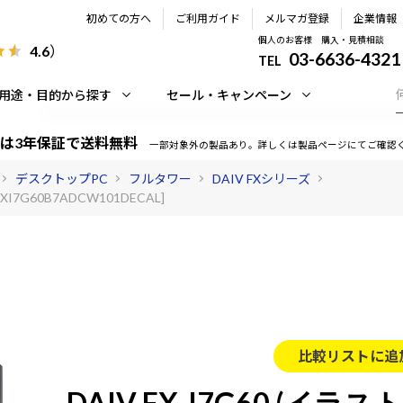
初めての方へ
ご利用ガイド
メルマガ登録
企業情報
個人のお客様 購入・見積相談
4.6
）
03-6636-4321
TEL
用途・目的から探す
セール・キャンペーン
は3年保証で送料無料
一部対象外の製品あり。詳しくは製品ページにてご確認
デスクトップPC
フルタワー
DAIV FXシリーズ
FXI7G60B7ADCW101DECAL]
比較リストに追
DAIV FX-I7G60 (イラス