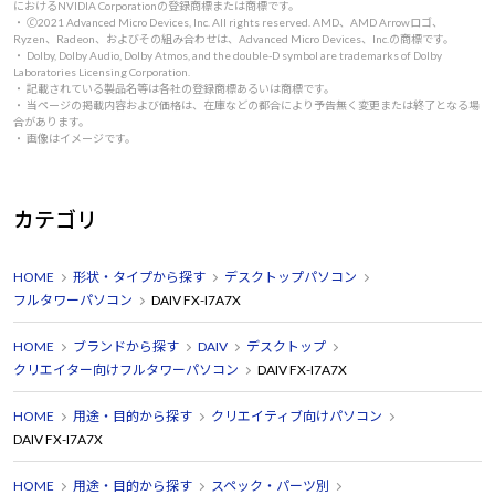
におけるNVIDIA Corporationの登録商標または商標です。
・ 🄫2021 Advanced Micro Devices, Inc. All rights reserved. AMD、AMD Arrowロゴ、
Ryzen、Radeon、およびその組み合わせは、Advanced Micro Devices、Inc.の商標です。
・ Dolby, Dolby Audio, Dolby Atmos, and the double-D symbol are trademarks of Dolby
Laboratories Licensing Corporation.
・ 記載されている製品名等は各社の登録商標あるいは商標です。
・ 当ページの掲載内容および価格は、在庫などの都合により予告無く変更または終了となる場
合があります。
・ 画像はイメージです。
カテゴリ
HOME
形状・タイプから探す
デスクトップパソコン
フルタワーパソコン
DAIV FX-I7A7X
HOME
ブランドから探す
DAIV
デスクトップ
クリエイター向けフルタワーパソコン
DAIV FX-I7A7X
HOME
用途・目的から探す
クリエイティブ向けパソコン
DAIV FX-I7A7X
HOME
用途・目的から探す
スペック・パーツ別