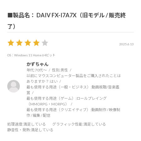
■製品名： DAIV FX-I7A7X（旧モデル / 販売終
了）
2025.6.13
OS：Windows 11 Home 64ビット
かずちゃん
年代:
70代～
性別:
男性
以前にマウスコンピューター製品をご購入されたことは
ありますか？:
はい
最も使用する用途（一般・ビジネス）:
動画視聴/音楽鑑
賞
最も使用する用途（ゲーム）:
ロールプレイング
（MMORPG・MORPG）
最も使用する用途（クリエイティブ）:
動画制作 / 映像制
作 / 編集 / 配信
処理速度
:満足している
グラフィック性能
:満足している
静音性・発熱
:満足している