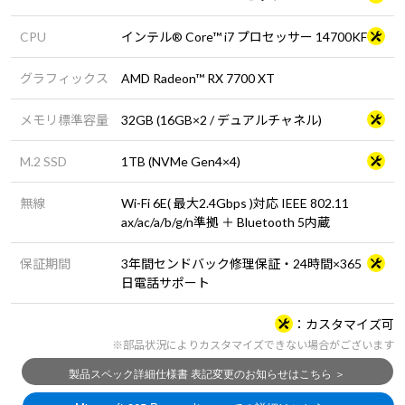
CPU
インテル® Core™ i7 プロセッサー 14700KF
グラフィックス
AMD Radeon™ RX 7700 XT
メモリ標準容量
32GB (16GB×2 / デュアルチャネル)
M.2 SSD
1TB (NVMe Gen4×4)
無線
Wi-Fi 6E( 最大2.4Gbps )対応 IEEE 802.11
ax/ac/a/b/g/n準拠 ＋ Bluetooth 5内蔵
保証期間
3年間センドバック修理保証・24時間×365
日電話サポート
カスタマイズ可
※部品状況によりカスタマイズできない場合がございます