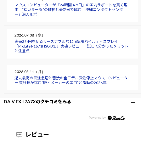
マウスコンピューターが「24時間365日」の国内サポートを貫く理
由 “ゆいまーる”の精神と最新AIで臨む「沖縄コンタクトセンタ
ー」潜入ルポ
2026.07.08（水）
実売2万円を切るリーズナブルな15.6型モバイルディスプレイ
「ProLite P1671HSC-B1J」実機レビュー 試して分かったメリット
と注意点
2026.05.11（月）
過去最高の受注急増と苦渋の全モデル受注停止――マウスコンピュータ
ー 軣社長が挑む“脱・メーカーのエゴ”と激動の2026年
DAIV FX-I7A7Xのクチコミをみる
レビュー