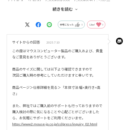
ています。生成AI、GoogleKeep、Googleカレンダー、
Gmail を常時並べ、作業もサクサク、ストレスなくできて大
続きを読む
満足です。今回は引き取りサービスも利用させてもらいま
した。大変ありがたかったです。
参考になった
0
Like!
0
サイトからの回答
2025.7.10
この度はマウスコンピューター製品のご購入および、貴重
なご意見をありがとうございます。
商品のサイズに関しては以下より確認できますので
次回ご購入時の参考にしていただけますと幸いです。
商品ページ＞仕様詳細を見る＞「本体寸法 幅×奥行き×高
さ」
また、弊社ではご購入前のサポートも行っておりますので
購入検討の際に気になることや心配ごとがございました
ら、お気軽にサポートをご利用くださいませ。
https://www2.mouse-jp.co.jp/ssl/press/inquiry_02.html