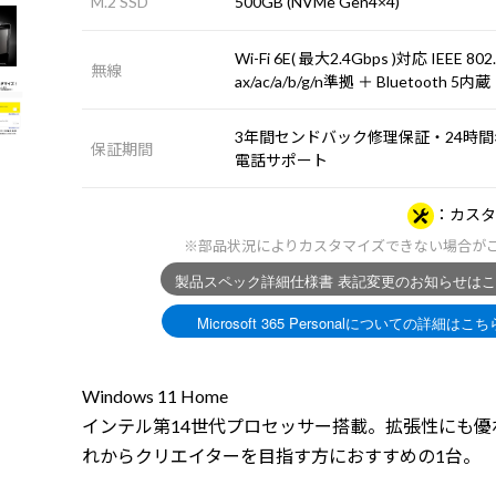
M.2 SSD
500GB (NVMe Gen4×4)
Wi-Fi 6E( 最大2.4Gbps )対応 IEEE 802
無線
ax/ac/a/b/g/n準拠 ＋ Bluetooth 5内蔵
3年間センドバック修理保証・24時間×
保証期間
電話サポート
カスタ
※部品状況によりカスタマイズできない場合が
Windows 11 Home
インテル第14世代プロセッサー搭載。拡張性にも優
れからクリエイターを目指す方におすすめの1台。