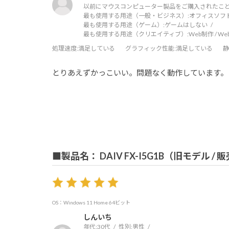
以前にマウスコンピューター製品をご購入されたこと
最も使用する用途（一般・ビジネス）:
オフィスソフ
最も使用する用途（ゲーム）:
ゲームはしない
最も使用する用途（クリエイティブ）:
Web制作 / W
処理速度
:満足している
グラフィック性能
:満足している
静
とりあえずかっこいい。問題なく動作しています。
■製品名： DAIV FX-I5G1B（旧モデル /
OS：Windows 11 Home 64ビット
しんいち
年代:
30代
性別:
男性