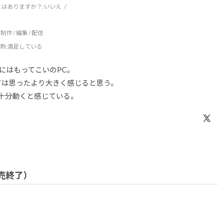
はありますか？:
いいえ
制作 / 編集 / 配信
熱
:満足している
にはもってこいのPC。
ては思ったより大きく感じると思う。
oも十分動くと感じている。
 販売終了）