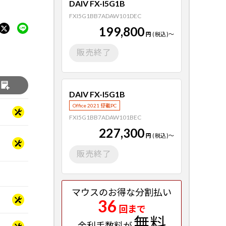
DAIV FX-I5G1B
FXI5G1BB7ADAW101DEC
199,800
円
(税込)
～
販売終了
る
DAIV FX-I5G1B
Office 2021 搭載PC
FXI5G1BB7ADAW101BEC
227,300
円
(税込)
～
販売終了
マウスのお得な分割払い
36
回まで
無料
金利手数料が