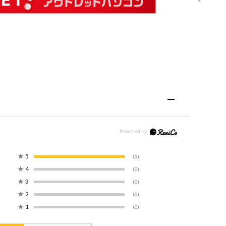
★
5
(3)
★
4
(0)
★
3
(0)
★
2
(0)
★
1
(0)