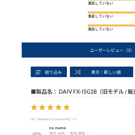
満足していない
満足していない
満足していない
ユーザーレビュー
（3）
絞り込み
表示：新しい順
■製品名： DAIV FX-I5G1B（旧モデル /
OS：Windows 11 Home 64ビット
no name
年代:
40代
性別:
男性