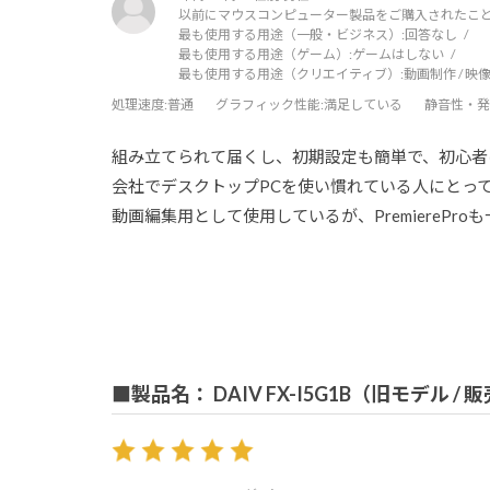
以前にマウスコンピューター製品をご購入されたこと
最も使用する用途（一般・ビジネス）:
回答なし
最も使用する用途（ゲーム）:
ゲームはしない
最も使用する用途（クリエイティブ）:
動画制作 / 映像
処理速度
:普通
グラフィック性能
:満足している
静音性・発
組み立てられて届くし、初期設定も簡単で、初心者
会社でデスクトップPCを使い慣れている人にとっ
動画編集用として使用しているが、PremierePr
■製品名： DAIV FX-I5G1B（旧モデル /