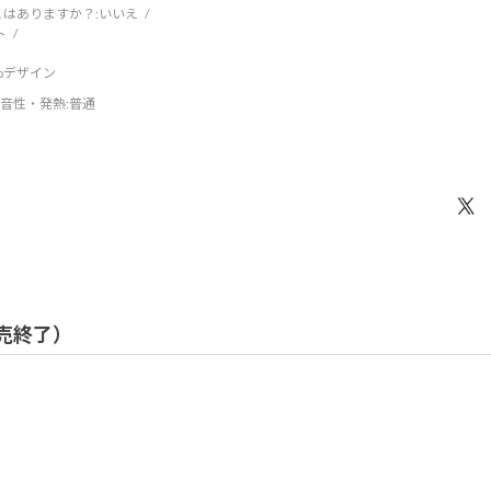
はありますか？:
いいえ
ト
ebデザイン
音性・発熱
:普通
 販売終了）