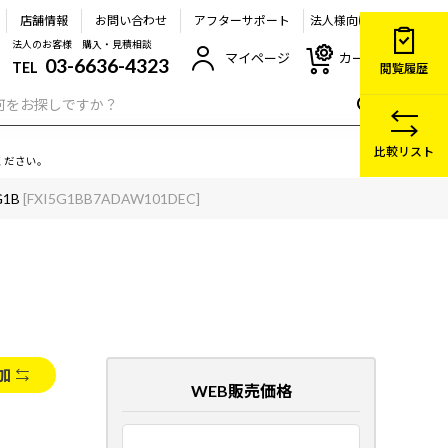
店舗情報
お問い合わせ
アフターサポート
法人様向け
法人のお客様 購入・見積相談
マイページ
カート
03-6636-4323
TEL
閲覧履歴
比較リスト
ください。
G1B
[FXI5G1BB7ADAW101DEC]
加
WEB販売価格