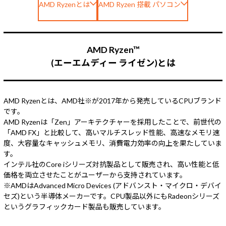
AMD Ryzenとは
AMD Ryzen 搭載 パソコン
Windows 11
|
Copilot+ PC
Windows 11
|
Copilot+ PC
AMD Ryzen™
(エーエムディー ライゼン)とは
AMD Ryzenとは、AMD社※が2017年から発売しているCPUブランド
です。
AMD Ryzenは「Zen」アーキテクチャーを採用したことで、前世代の
「AMD FX」と比較して、高いマルチスレッド性能、高速なメモリ速
度、大容量なキャッシュメモリ、消費電力効率の向上を果たしていま
す。
インテル社のCore iシリーズ対抗製品として販売され、高い性能と低
価格を両立させたことがユーザーから支持されています。
※AMDはAdvanced Micro Devices (アドバンスト・マイクロ・デバイ
セズ)という半導体メーカーです。CPU製品以外にもRadeonシリーズ
というグラフィックカード製品も販売しています。