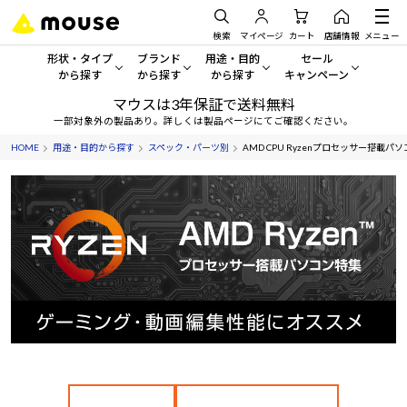
検索
マイページ
カート
店舗情報
メニュー
形状・タイプ
ブランド
用途・目的
セール
から探す
から探す
から探す
キャンペーン
マウスは3年保証で送料無料
形状・タイプから探す をすべてみる
mouse
一般向けパソコン
セール・キャンペーン
一部対象外の製品あり。詳しくは製品ページにてご確認ください。
HOME
用途・目的から探す
スペック・パーツ別
AMD CPU Ryzenプロセッサー搭載パ
デスクトップPC
G TUNE
ゲーミングPC・ゲーム向けパソコン
期間限定セール
人気モデルが期間限定・お買
ノートPC
NEXTGEAR
クリエイティブ向け
アウトレットパソコン
すべて新品の旧モデル製品な
タブレット
DAIV
ビジネス向けパソコン
おすすめ目玉パソコン
サーバー
MousePro
学習向けパソコン
今イチオシのパソコンをピッ
ワークステーション
iiyama
スペック/パーツ別
Windows 11
|
Copilot+ PC
Windows 11
|
Copilot+ PC
ディスプレイ
AIおすすめパソコン