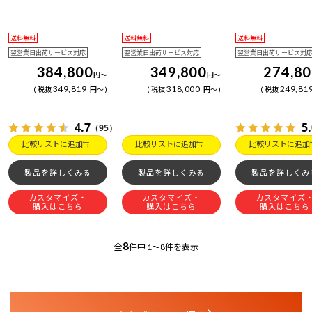
送料無料
送料無料
送料無料
翌営業日出荷サービス対応
翌営業日出荷サービス対応
翌営業日出荷サービス対
384,800
349,800
274,8
円
～
円
～
349,819
318,000
249,81
税抜
円
～
税抜
円
～
税抜
4.7
5
（95）
比較リストに追加
比較リストに追加
比較リストに追加
製品を詳しくみる
製品を詳しくみる
製品を詳しくみ
カスタマイズ・
カスタマイズ・
カスタマイズ
購入はこちら
購入はこちら
購入はこちら
8
全
件中
1～8件を表示