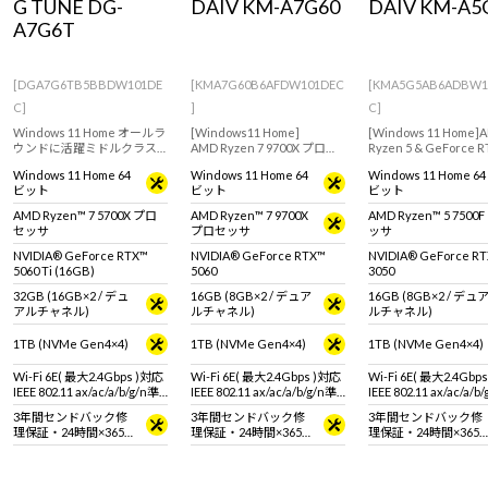
G TUNE DG-
DAIV KM-A7G60
DAIV KM-A5
A7G6T
[DGA7G6TB5BBDW101DE
[KMA7G60B6AFDW101DEC
[KMA5G5AB6ADBW1
C]
]
C]
Windows 11 Home オールラ
[Windows11 Home]
[Windows 11 Home]
ウンドに活躍ミドルクラス
AMD Ryzen 7 9700X プロセ
Ryzen 5 & GeForce R
ゲーミングPC。GeForce
ッサとGeForce RTX 5060を
3050(6GB)搭載で軽
Windows 11 Home 64
Windows 11 Home 64
Windows 11 Home 64
RTX 5060 Ti / 16GB & Ryzen
搭載したクリエイター向け
真・動画編集などクリ
ビット
ビット
ビット
7 5700X 搭載。 ※モニタ・マ
デスクトップPC
ティブ用途におすすめ
ウス・キーボードは別売り
デル
AMD Ryzen™ 7 5700X プロ
AMD Ryzen™ 7 9700X
AMD Ryzen™ 5 7500
です。
セッサ
プロセッサ
ッサ
NVIDIA® GeForce RTX™
NVIDIA® GeForce RTX™
NVIDIA® GeForce R
5060 Ti (16GB)
5060
3050
32GB (16GB×2 / デュ
16GB (8GB×2 / デュア
16GB (8GB×2 / デュ
アルチャネル)
ルチャネル)
ルチャネル)
1TB (NVMe Gen4×4)
1TB (NVMe Gen4×4)
1TB (NVMe Gen4×4)
Wi-Fi 6E( 最大2.4Gbps )対応
Wi-Fi 6E( 最大2.4Gbps )対応
Wi-Fi 6E( 最大2.4Gbp
IEEE 802.11 ax/ac/a/b/g/n準
IEEE 802.11 ax/ac/a/b/g/n準
IEEE 802.11 ax/ac/a/b
拠 ＋ Bluetooth 5内蔵
拠 ＋ Bluetooth 5内蔵
拠 ＋ Bluetooth 5内蔵
3年間センドバック修
3年間センドバック修
3年間センドバック修
理保証・24時間×365
理保証・24時間×365
理保証・24時間×365
日電話サポート
日電話サポート
日電話サポート