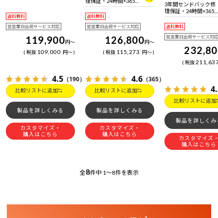
理保証・24時間×365
3年間センドバック修
日電話サポート
理保証・24時間×365
送料無料
送料無料
日電話サポート
翌営業日出荷サービス対応
翌営業日出荷サービス対応
送料無料
119,900
126,800
翌営業日出荷サービス対
円
～
円
～
232,8
109,000
115,273
税抜
円
～
税抜
円
～
211,63
税抜
4.5
4.6
（190）
（365）
4
比較リストに追加
比較リストに追加
比較リストに追加
製品を詳しくみる
製品を詳しくみる
製品を詳しくみ
カスタマイズ・
カスタマイズ・
購入はこちら
購入はこちら
カスタマイズ
購入はこちら
8
全
件中
1～8件を表示