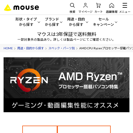
検索
マイページ
カート
店舗情報
メニュー
形状・タイプ
ブランド
用途・目的
セール
から探す
から探す
から探す
キャンペーン
マウスは3年保証で送料無料
形状・タイプから探す をすべてみる
mouse
一般向けパソコン
セール・キャンペーン
一部対象外の製品あり。詳しくは製品ページにてご確認ください。
HOME
用途・目的から探す
スペック・パーツ別
AMD CPU Ryzenプロセッサー搭載パ
デスクトップPC
G TUNE
ゲーミングPC・ゲーム向けパソコン
期間限定セール
人気モデルが期間限定・お買
ノートPC
NEXTGEAR
クリエイティブ向け
アウトレットパソコン
すべて新品の旧モデル製品な
タブレット
DAIV
ビジネス向けパソコン
おすすめ目玉パソコン
サーバー
MousePro
学習向けパソコン
今イチオシのパソコンをピッ
ワークステーション
iiyama
スペック/パーツ別
Windows 11
|
Copilot+ PC
Windows 11
|
Copilot+ PC
ディスプレイ
AIおすすめパソコン