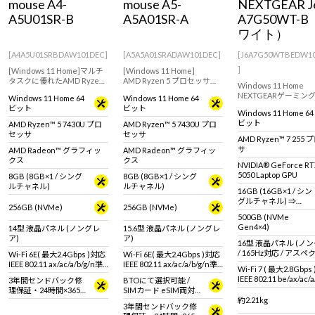
mouse A4-
mouse A5-
NEXTGEAR J
A5U01SR-B
A5A01SR-A
A7G50WT-
ワイト）
[A4A5U01SRBDAW101DEC]
[A5A5A01SRADAW101DEC]
[J6A7G50WTBEDW1
]
[Windows 11 Home]マルチ
[Windows 11 Home]
タスクに優れたAMD Ryzen
AMD Ryzen 5 プロセッサを
Windows 11 Home
5 7430U プロセッサ搭載で、
搭載したコストパフォーマ
NEXTGEARゲーミン
Windows 11 Home 64
Windows 11 Home 64
日常使いに十分なスペック
ンスの高い15.6型ノート
トJ6シリーズにRTX 5
ビット
ビット
を備えた14型ノート！高い
PC！普段使いからオフィス
Windows 11 Home 64
ーズ搭載モデルが登場
堅牢性と耐久性を実証され
ワークまでマルチに使える
ビット
AMD Ryzen™ 5 7430U プロ
AMD Ryzen™ 5 7430U プロ
体デザインの外観を白
た【MIL規格】適合PC！
スタンダードPC
セッサ
セッサ
に。シャープな筐体に
AMD Ryzen™ 7 255
のスペックを搭載。
サ
AMD Radeon™ グラフィッ
AMD Radeon™ グラフィッ
クス
クス
NVIDIA® GeForce R
5050 Laptop GPU
8GB (8GB×1 / シング
8GB (8GB×1 / シング
ルチャネル)
ルチャネル)
16GB (16GB×1 / シン
グルチャネル) ⇒
256GB (NVMe)
256GB (NVMe)
32GB (32GB×1 / シン
500GB (NVMe
グルチャネル)＜ 2026
Gen4×4)
14型 液晶パネル (ノングレ
15.6型 液晶パネル (ノングレ
年7月27日 15時00分～
ア)
ア)
2026年8月17日 14時5
16型 液晶パネル (ノ
分＞
/ 165Hz対応 / アス
Wi-Fi 6E( 最大2.4Gbps )対応
Wi-Fi 6E( 最大2.4Gbps )対応
16:10)
IEEE 802.11 ax/ac/a/b/g/n準
IEEE 802.11 ax/ac/a/b/g/n準
Wi-Fi 7 ( 最大2.8Gbps
拠 ＋ Bluetooth 5内蔵
拠 ＋ Bluetooth 5内蔵
IEEE 802.11 be/ax/ac/a
3年間センドバック修
BTOにて選択可能 /
準拠 ＋ Bluetooth 5
理保証・24時間×365
SIMカード eSIM両対
日電話サポート
応 SIMカードサイズ :
約2.21kg
3年間センドバック修
標準SIMカード