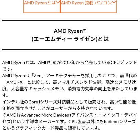
AMD Ryzenとは
AMD Ryzen 搭載 パソコン
Windows 11
|
Copilot+ PC
Windows 11
|
Copilot+ PC
AMD Ryzen™
(エーエムディー ライゼン)とは
AMD Ryzenとは、AMD社※が2017年から発売しているCPUブランド
です。
AMD Ryzenは「Zen」アーキテクチャーを採用したことで、前世代の
「AMD FX」と比較して、高いマルチスレッド性能、高速なメモリ速
度、大容量なキャッシュメモリ、消費電力効率の向上を果たしていま
す。
インテル社のCore iシリーズ対抗製品として販売され、高い性能と低
価格を両立させたことがユーザーから支持されています。
※AMDはAdvanced Micro Devices (アドバンスト・マイクロ・デバイ
セズ)という半導体メーカーです。CPU製品以外にもRadeonシリーズ
というグラフィックカード製品も販売しています。